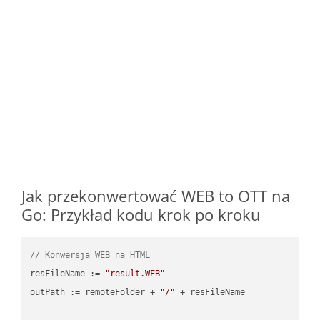
Jak przekonwertować WEB to OTT na
Go: Przykład kodu krok po kroku
// Konwersja WEB na HTML
resFileName := 
"result.WEB"
outPath := remoteFolder + 
"/"
 + resFileName
