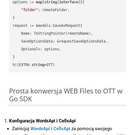
options := 
map
[
string
]
interface
{}{

"folder"
: remoteFolder,

}

request := &models.SaveAsRequest{

    Name: ToStringPointer(remoteName),

    SaveOptionsData: &requestSaveOptionsData,

    Optionals: options,

}

%!(EXTRA 
string
=OTT)
Prosta konwersja WEB Files to OTT w
Go SDK
Konfiguracja WordsApi i CellsApi
Zainicjuj
WordsApi
i
CellsApi
za pomocą swojego