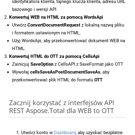
identyfikatora klienta, tajnego klucza klienta, adresu URL
bazowego i wersji API
Konwertuj WEB na HTML za pomocą WordsApi
Utwórz
ConvertDocumentRequest
z lokalną nazwą pliku
i formatem ustawionym na HTML.
Użyj WordsApi, aby przekonwertować dokument WEB na
HTML.
Konwertuj HTML do OTT za pomocą CellsApi
Zainicjuj
SaveOption
z CellsAPI z SaveFormat jako OTT
Wywołaj
cellsSaveAsPostDocumentSaveAs
, aby
przekonwertować plik HTML do formatu
OTT
Zacznij korzystać z interfejsów API
REST Aspose.Total dla WEB to OTT
Utwórz konto w
Dashboard
, aby uzyskać bezpłatne