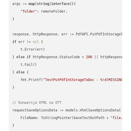
args := 
map
[
string
]
interface
{}{

"folder"
: remoteFolder,

}

if
 err != 
nil
 {

    t.Error(err)

} 
else
if
 httpResponse.StatusCode < 
200
 || httpResponse.S
    t.Fail()

} 
else
 {

    fmt.Printf(
"TestPutPdfInStorageToDoc - %!d(MISSING)\n
}

// Konwersja HTML na OTT
requestSaveOptionsData := models.HtmlSaveOptionsData{

    FileName: ToStringPointer(baseTestOutPath + 
"file.HTM
}
