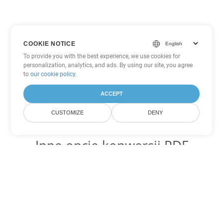
COOKIE NOTICE
To provide you with the best experience, we use cookies for
personalization, analytics, and ads. By using our site, you agree
to
our cookie policy
.
ACCEPT
CUSTOMIZE
DENY
Inne opcje konwersji PDF
Konwertuj WEB na DOC
DOC:
Microsoft Word Binary Format
Konwertuj WEB na DOT