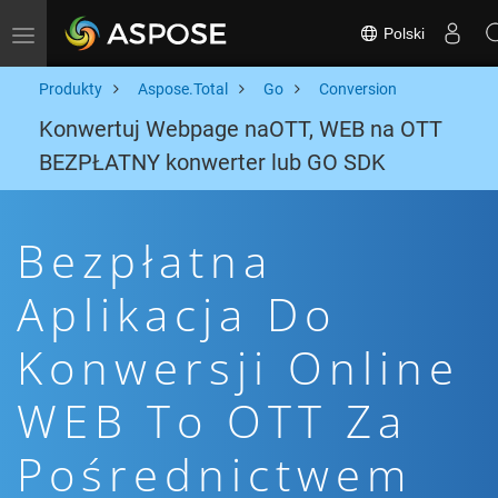
Polski
Toggle navigation
Produkty
Aspose.Total
Go
Conversion
Konwertuj Webpage naOTT, WEB na OTT
BEZPŁATNY konwerter lub GO SDK
Bezpłatna
Aplikacja Do
Konwersji Online
WEB To OTT Za
Pośrednictwem