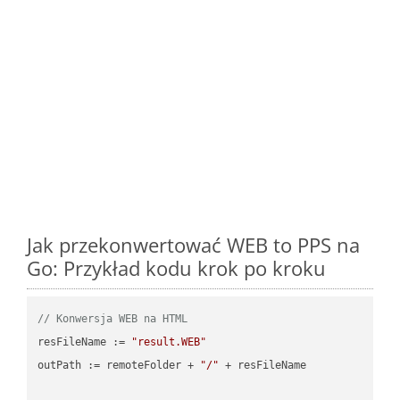
Jak przekonwertować WEB to PPS na
Go: Przykład kodu krok po kroku
// Konwersja WEB na HTML
resFileName := 
"result.WEB"
outPath := remoteFolder + 
"/"
 + resFileName
