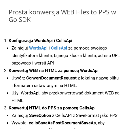
Prosta konwersja WEB Files to PPS w
Go SDK
Konfiguracja WordsApi i CellsApi
Zainicjuj
WordsApi
i
CellsApi
za pomocą swojego
identyfikatora klienta, tajnego klucza klienta, adresu URL
bazowego i wersji API
Konwertuj WEB na HTML za pomocą WordsApi
Utwórz
ConvertDocumentRequest
z lokalną nazwą pliku
i formatem ustawionym na HTML.
Użyj WordsApi, aby przekonwertować dokument WEB na
HTML.
Konwertuj HTML do PPS za pomocą CellsApi
Zainicjuj
SaveOption
z CellsAPI z SaveFormat jako PPS
Wywołaj
cellsSaveAsPostDocumentSaveAs
, aby