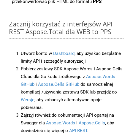
przekonwertować plik HTML do formatu
PPS
Zacznij korzystać z interfejsów API
REST Aspose.Total dla WEB to PPS
Utwórz konto w
Dashboard
, aby uzyskać bezpłatne
limity API i szczegóły autoryzacji
Pobierz zestawy SDK Aspose.Words i Aspose.Cells
Cloud dla Go kodu źródłowego z
Aspose.Words
GitHub
i
Aspose.Cells GitHub
do samodzielnej
kompilacji/używania zestawu SDK lub przejdź do
Wersje
, aby zobaczyć alternatywne opcje
pobierania.
Zajrzyj również do dokumentacji API opartej na
Swagger dla
Aspose.Words
i
Aspose.Cells
, aby
dowiedzieć się więcej o
API REST
.