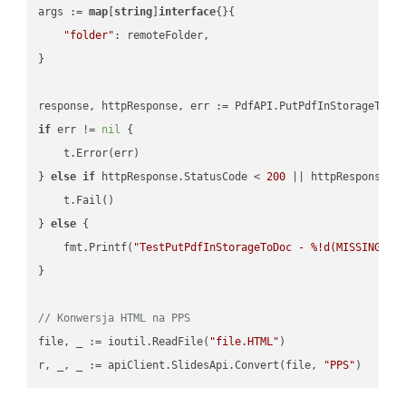
args := 
map
[
string
]
interface
{}{

"folder"
: remoteFolder,

}

if
 err != 
nil
 {

    t.Error(err)

} 
else
if
 httpResponse.StatusCode < 
200
 || httpResponse.S
    t.Fail()

} 
else
 {

    fmt.Printf(
"TestPutPdfInStorageToDoc - %!d(MISSING)\n
}

// Konwersja HTML na PPS
file, _ := ioutil.ReadFile(
"file.HTML"
)

r, _, _ := apiClient.SlidesApi.Convert(file, 
"PPS"