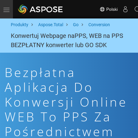
Polski
Toggle navigation
Produkty
Aspose.Total
Go
Conversion
Konwertuj Webpage naPPS, WEB na PPS
BEZPŁATNY konwerter lub GO SDK
Bezpłatna
Aplikacja Do
Konwersji Online
WEB To PPS Za
Pośrednictwem