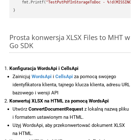
    fmt.Printf(
"TestPutPdfInStorageToDoc - %!d(MISSING)\n
Prosta konwersja XLSX Files to MHT w
Go SDK
Konfiguracja WordsApi i CellsApi
Zainicjuj
WordsApi
i
CellsApi
za pomocą swojego
identyfikatora klienta, tajnego klucza klienta, adresu URL
bazowego i wersji API
Konwertuj XLSX na HTML za pomocą WordsApi
Utwórz
ConvertDocumentRequest
z lokalną nazwą pliku
i formatem ustawionym na HTML.
Użyj WordsApi, aby przekonwertować dokument XLSX
na HTML.