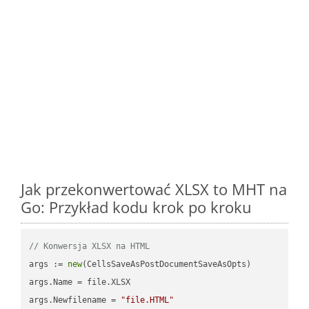
Jak przekonwertować XLSX to MHT na
Go: Przykład kodu krok po kroku
// Konwersja XLSX na HTML
args := 
new
(CellsSaveAsPostDocumentSaveAsOpts)

args.Name = file.XLSX

args.Newfilename = 
"file.HTML"