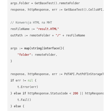
args.Folder = GetBaseTest().remoteFolder

response, httpResponse, err := GetBaseTest().CellsAPI.Cell
// Konwersja HTML na MHT
resFileName := 
"result.HTML"
outPath := remoteFolder + 
"/"
 + resFileName

args := 
map
[
string
]
interface
{}{

"folder"
: remoteFolder,

}

if
 err != 
nil
 {

    t.Error(err)

} 
else
if
 httpResponse.StatusCode < 
200
 || httpResponse.S
    t.Fail()

} 
else
 {
