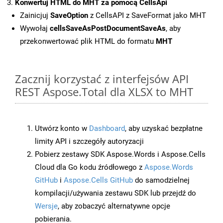
Konwertuj HTML do MHT za pomocą CellsApi
Zainicjuj
SaveOption
z CellsAPI z SaveFormat jako MHT
Wywołaj
cellsSaveAsPostDocumentSaveAs
, aby
przekonwertować plik HTML do formatu
MHT
Zacznij korzystać z interfejsów API
REST Aspose.Total dla XLSX to MHT
Utwórz konto w
Dashboard
, aby uzyskać bezpłatne
limity API i szczegóły autoryzacji
Pobierz zestawy SDK Aspose.Words i Aspose.Cells
Cloud dla Go kodu źródłowego z
Aspose.Words
GitHub
i
Aspose.Cells GitHub
do samodzielnej
kompilacji/używania zestawu SDK lub przejdź do
Wersje
, aby zobaczyć alternatywne opcje
pobierania.