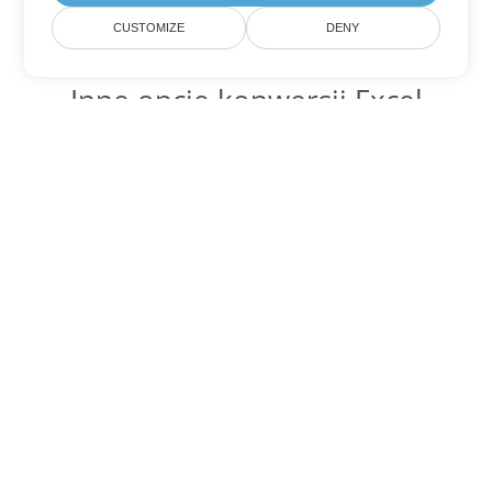
CUSTOMIZE
DENY
Inne opcje konwersji Excel
Konwertuj XLSX na DOC
DOC:
Microsoft Word Binary Format
Konwertuj XLSX na DOT
DOT:
Microsoft Word Template Files
Konwertuj XLSX na DOCX
DOCX:
Office 2007+ Word Document
Konwertuj XLSX na DOCM
DOCM:
Microsoft Word 2007 Marco File