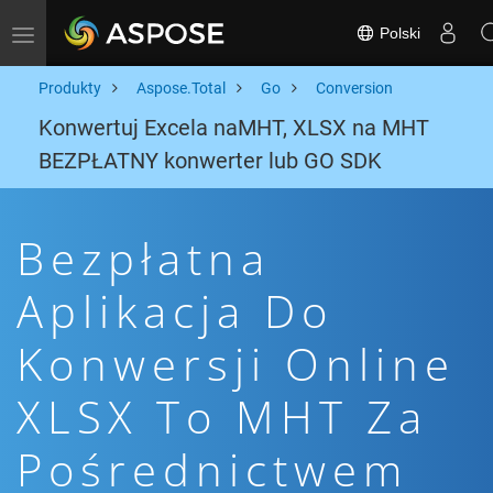
Polski
Toggle navigation
Produkty
Aspose.Total
Go
Conversion
Konwertuj Excela naMHT, XLSX na MHT
BEZPŁATNY konwerter lub GO SDK
Bezpłatna
Aplikacja Do
Konwersji Online
XLSX To MHT Za
Pośrednictwem