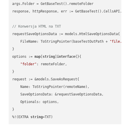
args.Folder = GetBaseTest().remoteFolder

response, httpResponse, err := GetBaseTest().CellsAPI.Cell
// Konwersja HTML na TXT
requestSaveOptionsData := models.HtmlSaveOptionsData{

    FileName: ToStringPointer(baseTestOutPath + 
"file.HTM
}

options := 
map
[
string
]
interface
{}{

"folder"
: remoteFolder,

}

request := &models.SaveAsRequest{

    Name: ToStringPointer(remoteName),

    SaveOptionsData: &requestSaveOptionsData,

    Optionals: options,

}

%!(EXTRA 
string
=TXT)