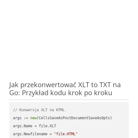
Jak przekonwertować XLT to TXT na
Go: Przykład kodu krok po kroku
// Konwersja XLT na HTML
args := 
new
(CellsSaveAsPostDocumentSaveAsOpts)

args.Name = file.XLT

args.Newfilename = 
"file.HTML"