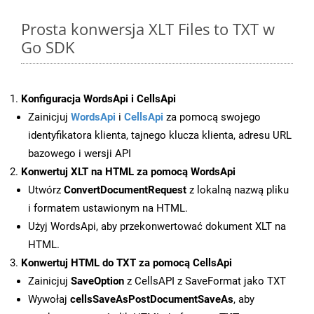
Prosta konwersja XLT Files to TXT w
Go SDK
Konfiguracja WordsApi i CellsApi
Zainicjuj
WordsApi
i
CellsApi
za pomocą swojego
identyfikatora klienta, tajnego klucza klienta, adresu URL
bazowego i wersji API
Konwertuj XLT na HTML za pomocą WordsApi
Utwórz
ConvertDocumentRequest
z lokalną nazwą pliku
i formatem ustawionym na HTML.
Użyj WordsApi, aby przekonwertować dokument XLT na
HTML.
Konwertuj HTML do TXT za pomocą CellsApi
Zainicjuj
SaveOption
z CellsAPI z SaveFormat jako TXT
Wywołaj
cellsSaveAsPostDocumentSaveAs
, aby