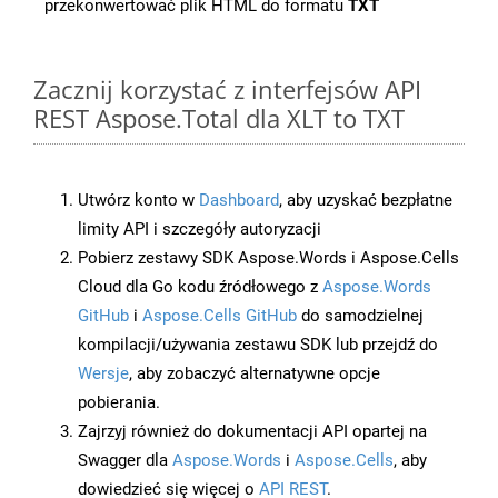
przekonwertować plik HTML do formatu
TXT
Zacznij korzystać z interfejsów API
REST Aspose.Total dla XLT to TXT
Utwórz konto w
Dashboard
, aby uzyskać bezpłatne
limity API i szczegóły autoryzacji
Pobierz zestawy SDK Aspose.Words i Aspose.Cells
Cloud dla Go kodu źródłowego z
Aspose.Words
GitHub
i
Aspose.Cells GitHub
do samodzielnej
kompilacji/używania zestawu SDK lub przejdź do
Wersje
, aby zobaczyć alternatywne opcje
pobierania.
Zajrzyj również do dokumentacji API opartej na
Swagger dla
Aspose.Words
i
Aspose.Cells
, aby
dowiedzieć się więcej o
API REST
.