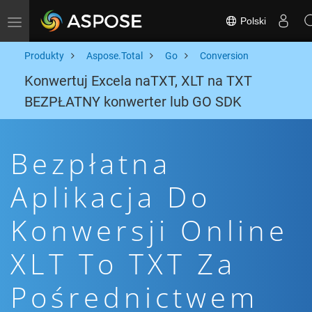
Polski
Toggle navigation
Produkty
Aspose.Total
Go
Conversion
Konwertuj Excela naTXT, XLT na TXT
BEZPŁATNY konwerter lub GO SDK
Bezpłatna
Aplikacja Do
Konwersji Online
XLT To TXT Za
Pośrednictwem