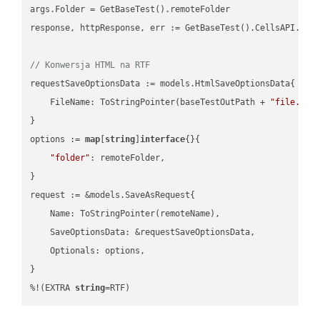
args.Folder = GetBaseTest().remoteFolder

response, httpResponse, err := GetBaseTest().CellsAPI.Cell
// Konwersja HTML na RTF
requestSaveOptionsData := models.HtmlSaveOptionsData{

    FileName: ToStringPointer(baseTestOutPath + 
"file.HTM
}

options := 
map
[
string
]
interface
{}{

"folder"
: remoteFolder,

}

request := &models.SaveAsRequest{

    Name: ToStringPointer(remoteName),

    SaveOptionsData: &requestSaveOptionsData,

    Optionals: options,

}

%!(EXTRA 
string
=RTF)