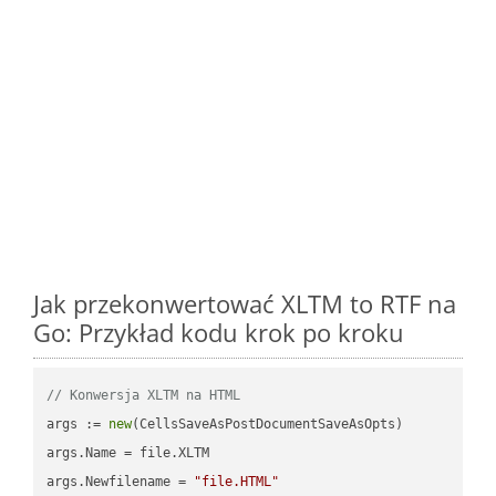
Jak przekonwertować XLTM to RTF na
Go: Przykład kodu krok po kroku
// Konwersja XLTM na HTML
args := 
new
(CellsSaveAsPostDocumentSaveAsOpts)

args.Name = file.XLTM

args.Newfilename = 
"file.HTML"