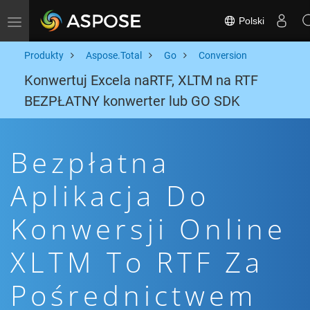
Polski
Toggle navigation
Produkty
Aspose.Total
Go
Conversion
Konwertuj Excela naRTF, XLTM na RTF
BEZPŁATNY konwerter lub GO SDK
Bezpłatna
Aplikacja Do
Konwersji Online
XLTM To RTF Za
Pośrednictwem