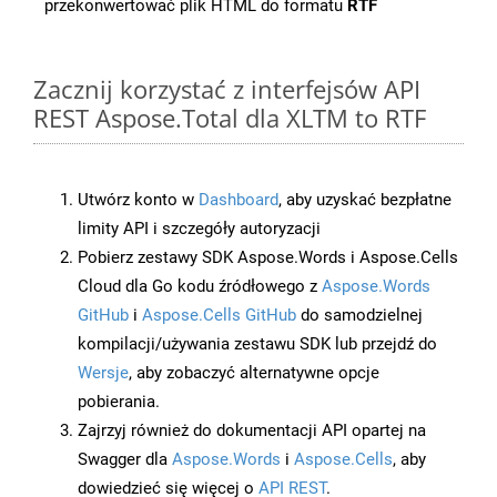
przekonwertować plik HTML do formatu
RTF
Zacznij korzystać z interfejsów API
REST Aspose.Total dla XLTM to RTF
Utwórz konto w
Dashboard
, aby uzyskać bezpłatne
limity API i szczegóły autoryzacji
Pobierz zestawy SDK Aspose.Words i Aspose.Cells
Cloud dla Go kodu źródłowego z
Aspose.Words
GitHub
i
Aspose.Cells GitHub
do samodzielnej
kompilacji/używania zestawu SDK lub przejdź do
Wersje
, aby zobaczyć alternatywne opcje
pobierania.
Zajrzyj również do dokumentacji API opartej na
Swagger dla
Aspose.Words
i
Aspose.Cells
, aby
dowiedzieć się więcej o
API REST
.