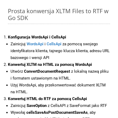
Prosta konwersja XLTM Files to RTF w
Go SDK
Konfiguracja WordsApi i CellsApi
Zainicjuj
WordsApi
i
CellsApi
za pomocą swojego
identyfikatora klienta, tajnego klucza klienta, adresu URL
bazowego i wersji API
Konwertuj XLTM na HTML za pomocą WordsApi
Utwórz
ConvertDocumentRequest
z lokalną nazwą pliku
i formatem ustawionym na HTML.
Użyj WordsApi, aby przekonwertować dokument XLTM
na HTML.
Konwertuj HTML do RTF za pomocą CellsApi
Zainicjuj
SaveOption
z CellsAPI z SaveFormat jako RTF
Wywołaj
cellsSaveAsPostDocumentSaveAs
, aby