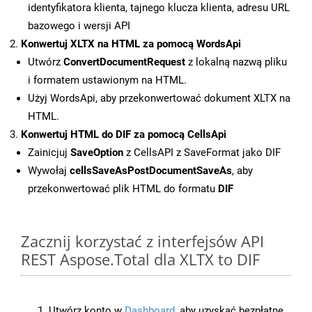
identyfikatora klienta, tajnego klucza klienta, adresu URL
bazowego i wersji API
Konwertuj XLTX na HTML za pomocą WordsApi
Utwórz
ConvertDocumentRequest
z lokalną nazwą pliku
i formatem ustawionym na HTML.
Użyj WordsApi, aby przekonwertować dokument XLTX na
HTML.
Konwertuj HTML do DIF za pomocą CellsApi
Zainicjuj
SaveOption
z CellsAPI z SaveFormat jako DIF
Wywołaj
cellsSaveAsPostDocumentSaveAs
, aby
przekonwertować plik HTML do formatu
DIF
Zacznij korzystać z interfejsów API
REST Aspose.Total dla XLTX to DIF
Utwórz konto w
Dashboard
, aby uzyskać bezpłatne