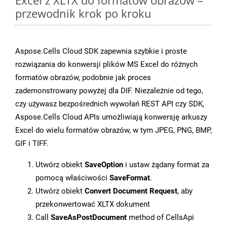
Excel z XLTX do formatów obrazów –
przewodnik krok po kroku
Aspose.Cells Cloud SDK zapewnia szybkie i proste
rozwiązania do konwersji plików MS Excel do różnych
formatów obrazów, podobnie jak proces
zademonstrowany powyżej dla DIF. Niezależnie od tego,
czy używasz bezpośrednich wywołań REST API czy SDK,
Aspose.Cells Cloud APIs umożliwiają konwersję arkuszy
Excel do wielu formatów obrazów, w tym JPEG, PNG, BMP,
GIF i TIFF.
Utwórz obiekt
SaveOption
i ustaw żądany format za
pomocą właściwości
SaveFormat
.
Utwórz obiekt
Convert Document Request
, aby
przekonwertować XLTX dokument
Call
SaveAsPostDocument
method of CellsApi