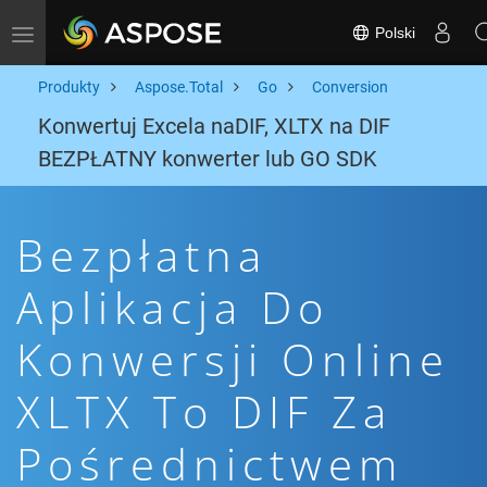
Polski
Toggle navigation
Produkty
Aspose.Total
Go
Conversion
Konwertuj Excela naDIF, XLTX na DIF
BEZPŁATNY konwerter lub GO SDK
Bezpłatna
Aplikacja Do
Konwersji Online
XLTX To DIF Za
Pośrednictwem