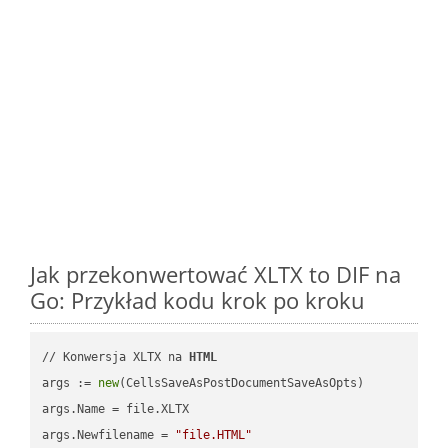
Jak przekonwertować XLTX to DIF na
Go: Przykład kodu krok po kroku
// Konwersja XLTX na 
HTML
args := 
new
(CellsSaveAsPostDocumentSaveAsOpts)

args.Name = file.XLTX

args.Newfilename = 
"file.HTML"