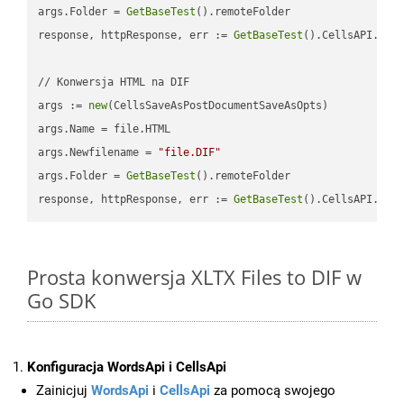
args.Folder = 
GetBaseTest
().remoteFolder

response, httpResponse, err := 
GetBaseTest
().CellsAPI.
Cel
// Konwersja HTML na DIF

args := 
new
(CellsSaveAsPostDocumentSaveAsOpts)

args.Name = file.HTML

args.Newfilename = 
"file.DIF"
args.Folder = 
GetBaseTest
().remoteFolder

response, httpResponse, err := 
GetBaseTest
().CellsAPI.
Cel
Prosta konwersja XLTX Files to DIF w
Go SDK
Konfiguracja WordsApi i CellsApi
Zainicjuj
WordsApi
i
CellsApi
za pomocą swojego