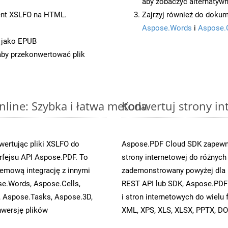
aby zobaczyć alternatywn
ent XSLFO na HTML.
Zajrzyj również do dokum
Aspose.Words
i
Aspose.
 jako EPUB
 aby przekonwertować plik
line: Szybka i łatwa metoda
Konwertuj strony in
ertując pliki XSLFO do
Aspose.PDF Cloud SDK zapewni
fejsu API Aspose.PDF. To
strony internetowej do różnych
emową integrację z innymi
zademonstrowany powyżej dla 
se.Words, Aspose.Cells,
REST API lub SDK, Aspose.PDF
, Aspose.Tasks, Aspose.3D,
i stron internetowych do wiel
wersję plików
XML, XPS, XLS, XLSX, PPTX, DO