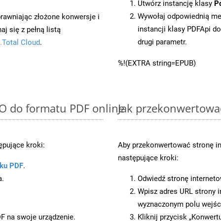
Utwórz instancję klasy
P
Wywołaj odpowiednią me
prawniając złożone konwersje i
instancji klasy PDFApi d
 się z pełną listą
drugi parametr.
.Total Cloud
.
%!(EXTRA string=EPUB)
FO do formatu PDF online
Jak przekonwertowa
pujące kroki:
Aby przekonwertować stronę i
następujące kroki:
iku PDF
.
a.
Odwiedź stronę internet
Wpisz adres URL strony i
wyznaczonym polu wejś
DF na swoje urządzenie.
Kliknij przycisk „Konwert