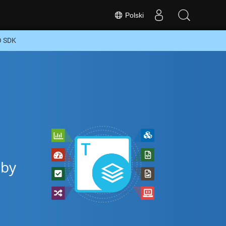
Polski
O SDK
aby