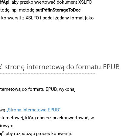
dfApi
, aby przekonwertować dokument XSLFO
todę, np. metodę
putPdfInStorageToDoc
o konwersji z XSLFO i podaj żądany format jako
ć stronę internetową do formatu EPUB
nternetową do formatu EPUB, wykonaj
ową
„Strona internetowa EPUB”
.
nternetowej, którą chcesz przekonwertować, w
ciowym.
uj”, aby rozpocząć proces konwersji.