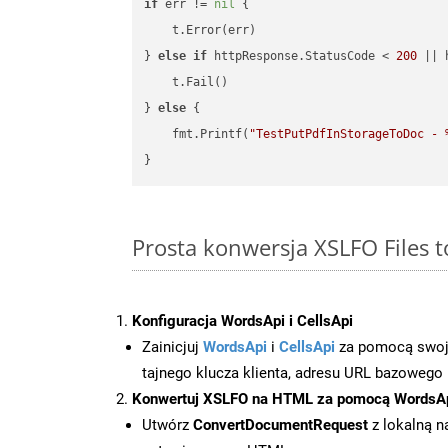
if
 err != 
nil
 {

    t.Error(err)

} 
else
if
 httpResponse.StatusCode < 
200
 || 
    t.Fail()

} 
else
 {

    fmt.Printf(
"TestPutPdfInStorageToDoc - 
Prosta konwersja XSLFO Files 
Konfiguracja WordsApi i CellsApi
Zainicjuj
WordsApi
i
CellsApi
za pomocą swojeg
tajnego klucza klienta, adresu URL bazowego i
Konwertuj XSLFO na HTML za pomocą WordsA
Utwórz
ConvertDocumentRequest
z lokalną n