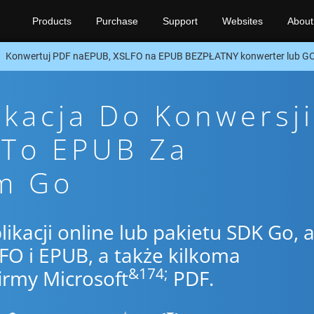
Products
Purchase
Support
Websites
About
Konwertuj PDF naEPUB, XSLFO na EPUB BEZPŁATNY konwerter lub G
ikacja Do Konwersji
 To EPUB Za
m Go
likacji online lub pakietu SDK Go, 
O i EPUB, a także kilkoma
&174;
irmy Microsoft
PDF.