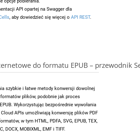
e opcje pobierania.
entacji API opartej na Swagger dla
Cells
, aby dowiedzieć się więcej o
API REST
.
ternetowe do formatu EPUB – przewodnik Se
a szybkie i łatwe metody konwersji dowolnej
 formatów plików, podobnie jak proces
EPUB. Wykorzystując bezpośrednie wywołania
 Cloud APIs umożliwiają konwersję plików PDF
u formatów, w tym HTML, PDFA, SVG, EPUB, TEX,
C, DOCX, MOBIXML, EMF i TIFF.