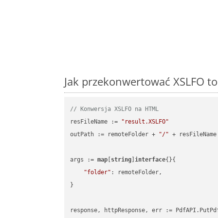
Jak przekonwertować XSLFO to
// Konwersja XSLFO na HTML
resFileName := 
"result.XSLFO"
outPath := remoteFolder + 
"/"
 + resFileName

args := 
map
[
string
]
interface
{}{

"folder"
: remoteFolder,

}
