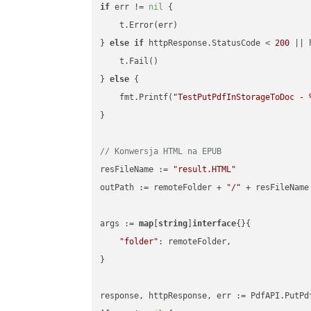
if
 err != 
nil
 {

    t.Error(err)

} 
else
if
 httpResponse.StatusCode < 
200
 || 
    t.Fail()

} 
else
 {

    fmt.Printf(
"TestPutPdfInStorageToDoc - 
}

// Konwersja HTML na EPUB
resFileName := 
"result.HTML"
outPath := remoteFolder + 
"/"
 + resFileName

args := 
map
[
string
]
interface
{}{

"folder"
: remoteFolder,

}
