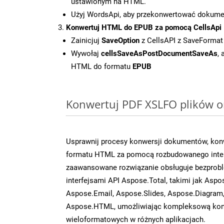
ustawionym na HTML.
Użyj WordsApi, aby przekonwertować dokum
Konwertuj HTML do EPUB za pomocą CellsApi
Zainicjuj
SaveOption
z CellsAPI z SaveFormat
Wywołaj
cellsSaveAsPostDocumentSaveAs
,
HTML do formatu
EPUB
Konwertuj PDF XSLFO plików on
Usprawnij procesy konwersji dokumentów, konw
formatu HTML za pomocą rozbudowanego inter
zaawansowane rozwiązanie obsługuje bezprobl
interfejsami API Aspose.Total, takimi jak Aspo
Aspose.Email, Aspose.Slides, Aspose.Diagram
Aspose.HTML, umożliwiając kompleksową kon
wieloformatowych w różnych aplikacjach.