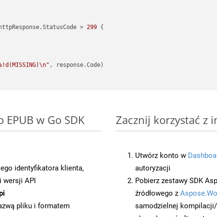
httpResponse.StatusCode > 
299
 {

%!d(MISSING)\n"
, response.Code)

to EPUB w Go SDK
Zacznij korzystać z 
Utwórz konto w
Dashboa
o identyfikatora klienta,
autoryzacji
 wersji API
Pobierz zestawy SDK Asp
pi
źródłowego z
Aspose.Wo
azwą pliku i formatem
samodzielnej kompilacji