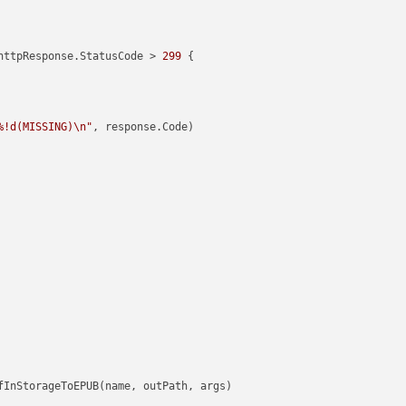
httpResponse.StatusCode > 
299
 {

%!d(MISSING)\n"
, response.Code)
