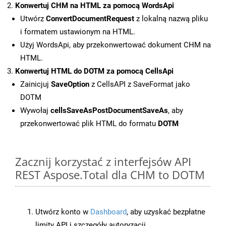
Konwertuj CHM na HTML za pomocą WordsApi
Utwórz
ConvertDocumentRequest
z lokalną nazwą pliku
i formatem ustawionym na HTML.
Użyj WordsApi, aby przekonwertować dokument CHM na
HTML.
Konwertuj HTML do DOTM za pomocą CellsApi
Zainicjuj
SaveOption
z CellsAPI z SaveFormat jako
DOTM
Wywołaj
cellsSaveAsPostDocumentSaveAs
, aby
przekonwertować plik HTML do formatu
DOTM
Zacznij korzystać z interfejsów API
REST Aspose.Total dla CHM to DOTM
Utwórz konto w
Dashboard
, aby uzyskać bezpłatne
limity API i szczegóły autoryzacji