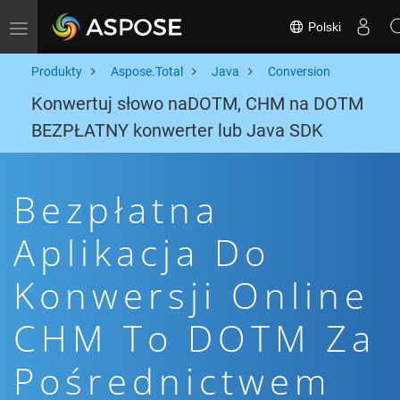
Polski
Toggle navigation
Produkty
Aspose.Total
Java
Conversion
Konwertuj słowo naDOTM, CHM na DOTM
BEZPŁATNY konwerter lub Java SDK
Bezpłatna
Aplikacja Do
Konwersji Online
CHM To DOTM Za
Pośrednictwem