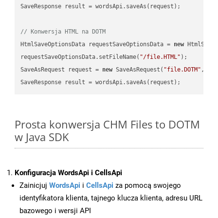
SaveResponse result = wordsApi.saveAs(request);

// Konwersja HTML na DOTM
HtmlSaveOptionsData requestSaveOptionsData = 
new
 HtmlSaveO
requestSaveOptionsData.setFileName(
"/file.HTML"
);

SaveAsRequest request = 
new
 SaveAsRequest(
"file.DOTM"
,req
Prosta konwersja CHM Files to DOTM
w Java SDK
Konfiguracja WordsApi i CellsApi
Zainicjuj
WordsApi
i
CellsApi
za pomocą swojego
identyfikatora klienta, tajnego klucza klienta, adresu URL
bazowego i wersji API