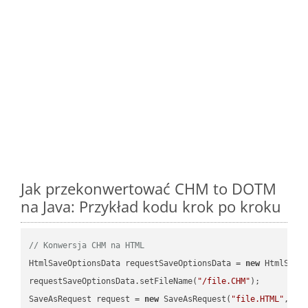
Jak przekonwertować CHM to DOTM
na Java: Przykład kodu krok po kroku
// Konwersja CHM na HTML
HtmlSaveOptionsData requestSaveOptionsData = 
new
 HtmlSaveO
requestSaveOptionsData.setFileName(
"/file.CHM"
);

SaveAsRequest request = 
new
 SaveAsRequest(
"file.HTML"
,req