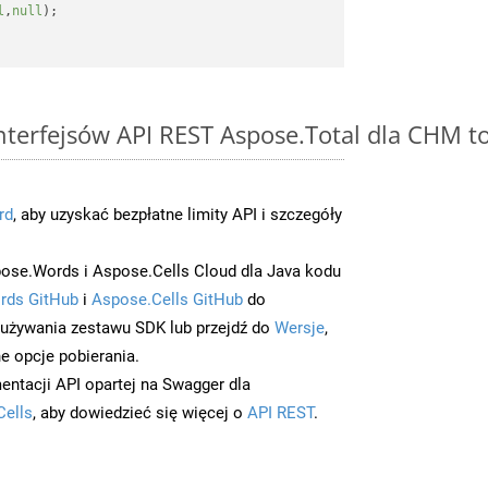
l
,
null
);

interfejsów API REST Aspose.Total dla CHM t
rd
, aby uzyskać bezpłatne limity API i szczegóły
ose.Words i Aspose.Cells Cloud dla Java kodu
rds GitHub
i
Aspose.Cells GitHub
do
/używania zestawu SDK lub przejdź do
Wersje
,
e opcje pobierania.
entacji API opartej na Swagger dla
Cells
, aby dowiedzieć się więcej o
API REST
.