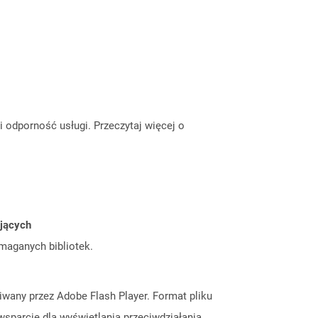
odporność usługi. Przeczytaj więcej o
ujących
ymaganych bibliotek.
giwany przez Adobe Flash Player. Format pliku
wsparcie dla wyświetlania przeciwdziałania