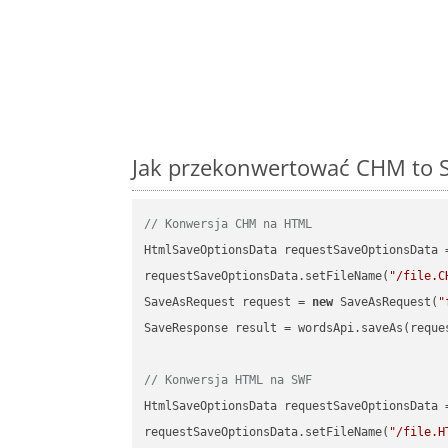
Jak przekonwertować CHM to S
// Konwersja CHM na HTML
HtmlSaveOptionsData requestSaveOptionsData 
requestSaveOptionsData.setFileName(
"/file.C
SaveAsRequest request = 
new
 SaveAsRequest(
"
SaveResponse result = wordsApi.saveAs(reques
// Konwersja HTML na SWF
HtmlSaveOptionsData requestSaveOptionsData 
requestSaveOptionsData.setFileName(
"/file.H