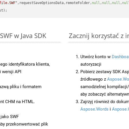
file.SWF"
,requestSaveOptionsData,remoteFolder,
null
,
null
,
null
,
nul
 SWF w Java SDK
Zacznij korzystać z 
Utwórz konto w
Dashboa
o identyfikatora klienta,
autoryzacji
 wersji API
Pobierz zestawy SDK Asp
źródłowego z
Aspose.Wo
azwą pliku i formatem
samodzielnej kompilacji
aby zobaczyć alternatywn
ent CHM na HTML.
Zajrzyj również do dokum
Aspose.Words
i
Aspose.
 jako SWF
 aby przekonwertować plik