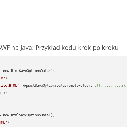
WF na Java: Przykład kodu krok po kroku
= 
new
 HtmlSaveOptionsData();

HM"
);

file.HTML"
,requestSaveOptionsData,remoteFolder,
null
,
null
,
null
,
nu
t);

= 
new
 HtmlSaveOptionsData();

TML"
);
