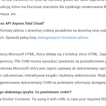
 funkcją, która ma kluczowe znaczenie dla szybkiego renderowania Bi
macja .etc.
zez API Aspose.Total Cloud?
ormaty plików z dowolnej rodziny produktów na dowolną inną rodz
ch. Sprawdź pełną listę
obsługiwanych formatów plików
.
mocy Microsoft HTML, która składa się z kolekcji stron HTML. Za
u pomocy. Plik CHM można wyszukać zawartość za pośrednictwem 
netowej Microsoft, który jest często używany do dokumentacji op
iki szkoleniowe, interaktywne książki i biuletyny elektroniczne. 
 generowanie dokumentacji CHM na podstawie informacji dostępnyc
go ulubionego języka. Co powinienem zrobić?
a Docker Container. Try using it with cURL in case your required SDK