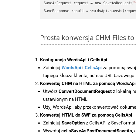
SaveAsRequest request = 
new
 SaveAsRequest(
"
Prosta konwersja CHM Files to
Konfiguracja WordsApi i CellsApi
Zainicjuj
WordsApi
i
CellsApi
za pomocą swojeg
tajnego klucza klienta, adresu URL bazowego i
Konwertuj CHM na HTML za pomocą WordsApi
Utwórz
ConvertDocumentRequest
z lokalną n
ustawionym na HTML.
Użyj WordsApi, aby przekonwertować dokum
Konwertuj HTML do SWF za pomocą CellsApi
Zainicjuj
SaveOption
z CellsAPI z SaveFormat
Wywołaj
cellsSaveAsPostDocumentSaveAs
,