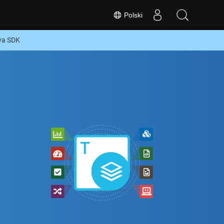
Polski
va SDK