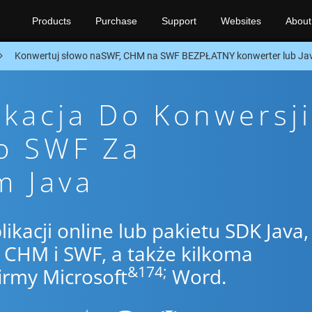
Products
Purchase
Support
Websites
About
Konwertuj słowo naSWF, CHM na SWF BEZPŁATNY konwerter lub Ja
ikacja Do Konwersji
o SWF Za
m Java
likacji online lub pakietu SDK Java,
CHM i SWF, a także kilkoma
&174;
irmy Microsoft
Word.