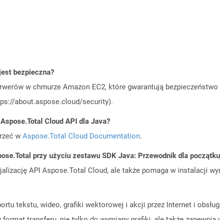
est bezpieczna?
rwerów w chmurze Amazon EC2, które gwarantują bezpieczeństwo i 
ps://about.aspose.cloud/security).
 Aspose.Total Cloud API dla Java?
jrzeć w
Aspose.Total Cloud Documentation
.
ose.Total przy użyciu zestawu SDK Java: Przewodnik dla początk
cjalizację API Aspose.Total Cloud, ale także pomaga w instalacji w
tu tekstu, wideo, grafiki wektorowej i akcji przez Internet i obsłu
format transferu, nie tylko do wymiany grafiki, ale także zapewnia 