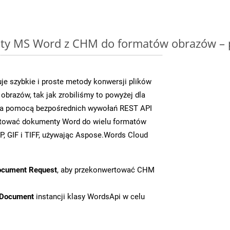
y MS Word z CHM do formatów obrazów – p
e szybkie i proste metody konwersji plików
brazów, tak jak zrobiliśmy to powyżej dla
y za pomocą bezpośrednich wywołań REST API
rtować dokumenty Word do wielu formatów
, GIF i TIFF, używając Aspose.Words Cloud
ocument Request
, aby przekonwertować CHM
tDocument
instancji klasy WordsApi w celu