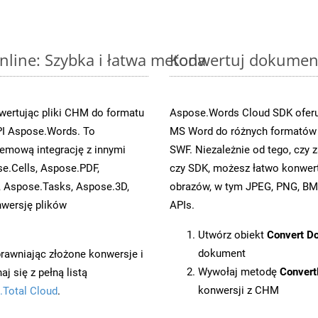
line: Szybka i łatwa metoda
Konwertuj dokument
wertując pliki CHM do formatu
Aspose.Words Cloud SDK oferuj
I Aspose.Words. To
MS Word do różnych formatów o
emową integrację z innymi
SWF. Niezależnie od tego, cz
se.Cells, Aspose.PDF,
czy SDK, możesz łatwo konwe
, Aspose.Tasks, Aspose.3D,
obrazów, w tym JPEG, PNG, BMP
wersję plików
APIs.
Utwórz obiekt
Convert D
dokument
prawniając złożone konwersje i
Wywołaj metodę
Conver
 się z pełną listą
konwersji z CHM
.Total Cloud
.