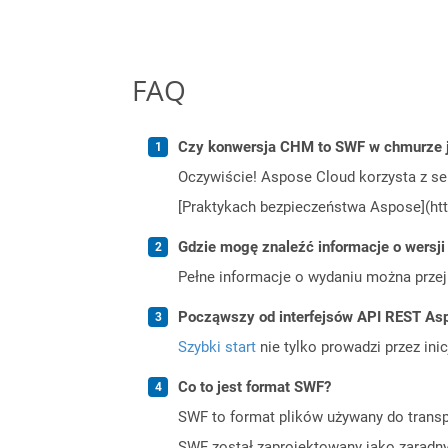
FAQ
Czy konwersja CHM to SWF w chmurze j
Oczywiście! Aspose Cloud korzysta z se
[Praktykach bezpieczeństwa Aspose](htt
Gdzie mogę znaleźć informacje o wersji
Pełne informacje o wydaniu można prze
Począwszy od interfejsów API REST Asp
Szybki start
nie tylko prowadzi przez ini
Co to jest format SWF?
SWF to format plików używany do transpor
SWF został zaprojektowany jako zaradny 