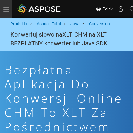
Polski
Toggle navigation
Produkty
Aspose.Total
Java
Conversion
Konwertuj słowo naXLT, CHM na XLT
BEZPŁATNY konwerter lub Java SDK
Bezpłatna
Aplikacja Do
Konwersji Online
CHM To XLT Za
Pośrednictwem