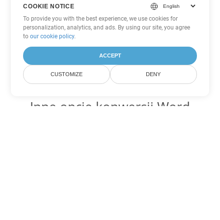
COOKIE NOTICE
To provide you with the best experience, we use cookies for
personalization, analytics, and ads. By using our site, you agree
to
our cookie policy
.
ACCEPT
CUSTOMIZE
DENY
Inne opcje konwersji Word
Konwertuj CHM na DOC
DOC:
Microsoft Word Binary Format
Konwertuj CHM na DOT
DOT:
Microsoft Word Template Files
Konwertuj CHM na DOCX