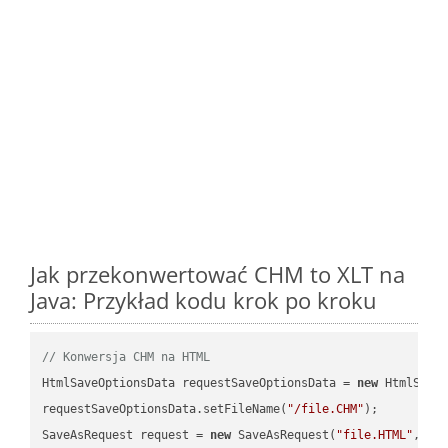
Jak przekonwertować CHM to XLT na
Java: Przykład kodu krok po kroku
// Konwersja CHM na HTML
HtmlSaveOptionsData requestSaveOptionsData = 
new
 HtmlSaveO
requestSaveOptionsData.setFileName(
"/file.CHM"
);

SaveAsRequest request = 
new
 SaveAsRequest(
"file.HTML"
,req