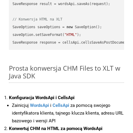
SaveResponse result = wordsApi.saveAs(request);

// Konwersja HTML na XLT
SaveOptions saveOptions = 
new
 SaveOption();

saveOption.setSaveFormat(
"HTML"
);

SaveResponse response = cellsApi.cellsSaveAsPostDocumentS
Prosta konwersja CHM Files to XLT w
Java SDK
Konfiguracja WordsApi i CellsApi
Zainicjuj
WordsApi
i
CellsApi
za pomocą swojego
identyfikatora klienta, tajnego klucza klienta, adresu URL
bazowego i wersji API
Konwertuj CHM na HTML za pomocą WordsApi