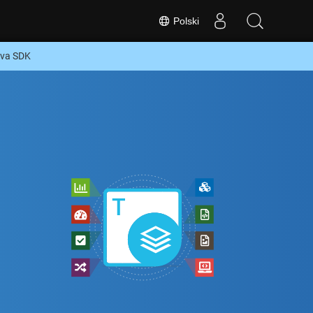
Polski
ava SDK