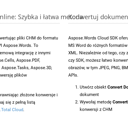
line: Szybka i łatwa metoda
Konwertuj dokument
wertując pliki CHM do formatu
Aspose.Words Cloud SDK oferuj
I Aspose.Words. To
MS Word do różnych formatów o
emową integrację z innymi
XML. Niezależnie od tego, cz
se.Cells, Aspose.PDF,
czy SDK, możesz łatwo konwe
, Aspose.Tasks, Aspose.3D,
obrazów, w tym JPEG, PNG, BMP
wersję plików
APIs.
Utwórz obiekt
Convert D
dokument
prawniając złożone konwersje i
Wywołaj metodę
Conver
 się z pełną listą
konwersji z CHM
.Total Cloud
.