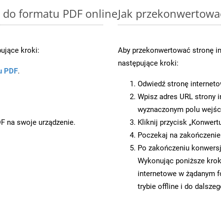
 do formatu PDF online
Jak przekonwertowa
ujące kroki:
Aby przekonwertować stronę i
następujące kroki:
u PDF
.
Odwiedź stronę internet
Wpisz adres URL strony i
wyznaczonym polu wejś
DF na swoje urządzenie.
Kliknij przycisk „Konwert
Poczekaj na zakończenie
Po zakończeniu konwersji
Wykonując poniższe krok
internetowe w żądanym f
trybie offline i do dalsze