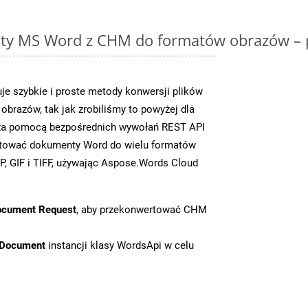
y MS Word z CHM do formatów obrazów – p
e szybkie i proste metody konwersji plików
brazów, tak jak zrobiliśmy to powyżej dla
y za pomocą bezpośrednich wywołań REST API
rtować dokumenty Word do wielu formatów
, GIF i TIFF, używając Aspose.Words Cloud
ocument Request
, aby przekonwertować CHM
tDocument
instancji klasy WordsApi w celu