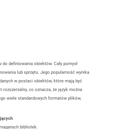
w do definiowania obiektów. Cały pomysł
amowania lub sprzętu. Jego popularność wynika
danych w postaci obiektów, które mają być
rozszerzalny, co oznacza, że ​​język można
iego wiele standardowych formatów plików,
ujących
ymaganych bibliotek.