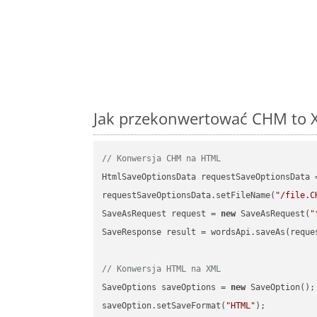
Jak przekonwertować CHM to X
// Konwersja CHM na HTML
HtmlSaveOptionsData requestSaveOptionsData 
requestSaveOptionsData.setFileName(
"/file.C
SaveAsRequest request = 
new
 SaveAsRequest(
"
SaveResponse result = wordsApi.saveAs(reques
// Konwersja HTML na XML
SaveOptions saveOptions = 
new
 SaveOption();

saveOption.setSaveFormat(
"HTML"
);
