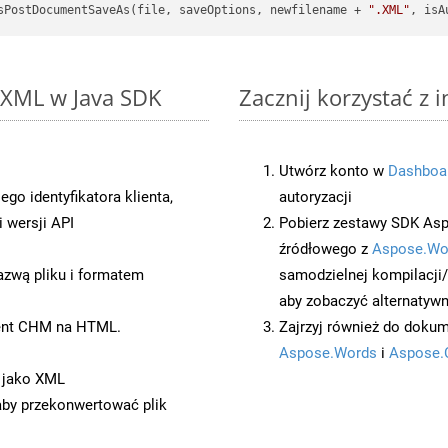
sPostDocumentSaveAs(file, saveOptions, newfilename + 
".XML"
, isA
 XML w Java SDK
Zacznij korzystać z 
Utwórz konto w
Dashboa
o identyfikatora klienta,
autoryzacji
 wersji API
Pobierz zestawy SDK Asp
źródłowego z
Aspose.Wo
azwą pliku i formatem
samodzielnej kompilacji
aby zobaczyć alternatywn
ent CHM na HTML.
Zajrzyj również do dokum
Aspose.Words
i
Aspose.
 jako XML
 aby przekonwertować plik