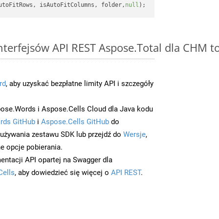
utoFitRows, isAutoFitColumns, folder,
null
interfejsów API REST Aspose.Total dla CHM 
rd
, aby uzyskać bezpłatne limity API i szczegóły
ose.Words i Aspose.Cells Cloud dla Java kodu
rds GitHub
i
Aspose.Cells GitHub
do
/używania zestawu SDK lub przejdź do
Wersje
,
e opcje pobierania.
entacji API opartej na Swagger dla
Cells
, aby dowiedzieć się więcej o
API REST
.