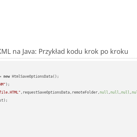
ML na Java: Przykład kodu krok po kroku
= 
new
 HtmlSaveOptionsData();

HM"
);

file.HTML"
,requestSaveOptionsData,remoteFolder,
null
,
null
,
null
,
nu
t);
