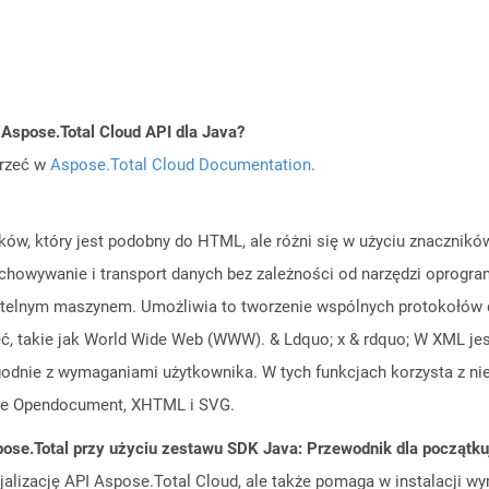
 Aspose.Total Cloud API dla Java?
jrzeć w
Aspose.Total Cloud Documentation
.
ków, który jest podobny do HTML, ale różni się w użyciu znacznikó
chowywanie i transport danych bez zależności od narzędzi oprogr
 czytelnym maszynem. Umożliwia to tworzenie wspólnych protokołów 
, takie jak World Wide Web (WWW). & Ldquo; x & rdquo; W XML jest 
godnie z wymaganiami użytkownika. W tych funkcjach korzysta z n
fice Opendocument, XHTML i SVG.
ose.Total przy użyciu zestawu SDK Java: Przewodnik dla początk
cjalizację API Aspose.Total Cloud, ale także pomaga w instalacji w