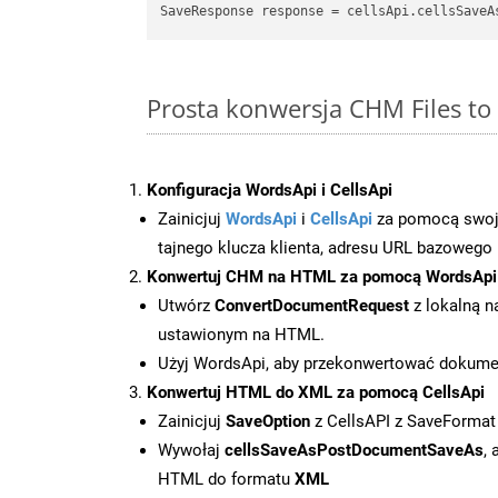
SaveResponse response = cellsApi.cellsSaveA
Prosta konwersja CHM Files to
Konfiguracja WordsApi i CellsApi
Zainicjuj
WordsApi
i
CellsApi
za pomocą swojeg
tajnego klucza klienta, adresu URL bazowego i
Konwertuj CHM na HTML za pomocą WordsApi
Utwórz
ConvertDocumentRequest
z lokalną n
ustawionym na HTML.
Użyj WordsApi, aby przekonwertować dokum
Konwertuj HTML do XML za pomocą CellsApi
Zainicjuj
SaveOption
z CellsAPI z SaveFormat
Wywołaj
cellsSaveAsPostDocumentSaveAs
,
HTML do formatu
XML