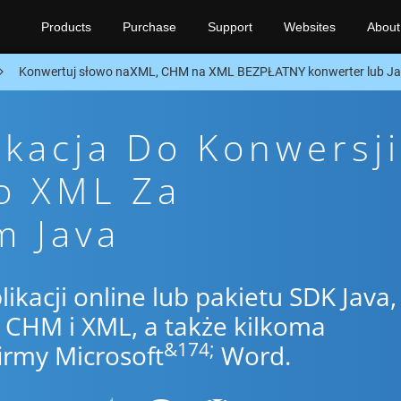
Products
Purchase
Support
Websites
About
Konwertuj słowo naXML, CHM na XML BEZPŁATNY konwerter lub J
ikacja Do Konwersji
o XML Za
m Java
likacji online lub pakietu SDK Java,
CHM i XML, a także kilkoma
&174;
irmy Microsoft
Word.