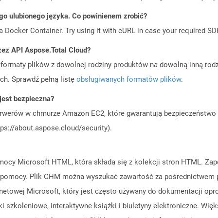
go ulubionego języka. Co powinienem zrobić?
a Docker Container. Try using it with cURL in case your required SDK
zez API Aspose.Total Cloud?
ormaty plików z dowolnej rodziny produktów na dowolną inną rodz
ch. Sprawdź pełną listę
obsługiwanych formatów plików
.
est bezpieczna?
rwerów w chmurze Amazon EC2, które gwarantują bezpieczeństwo i 
ps://about.aspose.cloud/security).
mocy Microsoft HTML, która składa się z kolekcji stron HTML. Za
u pomocy. Plik CHM można wyszukać zawartość za pośrednictwem 
netowej Microsoft, który jest często używany do dokumentacji op
iki szkoleniowe, interaktywne książki i biuletyny elektroniczne. 