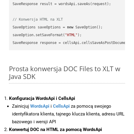
SaveResponse result = wordsApi.saveAs(request);

// Konwersja HTML na XLT
SaveOptions saveOptions = 
new
 SaveOption();

saveOption.setSaveFormat(
"HTML"
);

SaveResponse response = cellsApi.cellsSaveAsPostDocumentS
Prosta konwersja DOC Files to XLT w
Java SDK
Konfiguracja WordsApi i CellsApi
Zainicjuj
WordsApi
i
CellsApi
za pomocą swojego
identyfikatora klienta, tajnego klucza klienta, adresu URL
bazowego i wersji API
Konwertuj DOC na HTML za pomocą WordsApi