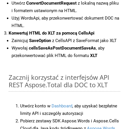
Utwórz
ConvertDocumentRequest
z lokalną nazwą pliku
i formatem ustawionym na HTML.
Użyj WordsApi, aby przekonwertować dokument DOC na
HTML.
Konwertuj HTML do XLT za pomocą CellsApi
Zainicjuj
SaveOption
z CellsAPI z SaveFormat jako XLT
Wywołaj
cellsSaveAsPostDocumentSaveAs
, aby
przekonwertować plik HTML do formatu
XLT
Zacznij korzystać z interfejsów API
REST Aspose.Total dla DOC to XLT
Utwórz konto w
Dashboard
, aby uzyskać bezpłatne
limity API i szczegóły autoryzacji
Pobierz zestawy SDK Aspose.Words i Aspose.Cells
Cloud dla Java kodu źródłowego z
Aspose.Words