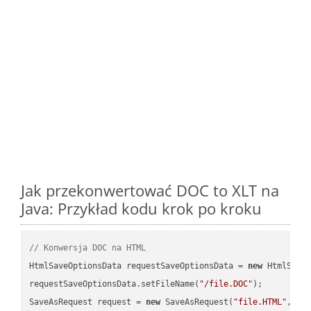
Jak przekonwertować DOC to XLT na
Java: Przykład kodu krok po kroku
// Konwersja DOC na HTML
HtmlSaveOptionsData requestSaveOptionsData = 
new
 HtmlSaveO
requestSaveOptionsData.setFileName(
"/file.DOC"
);

SaveAsRequest request = 
new
 SaveAsRequest(
"file.HTML"
,req