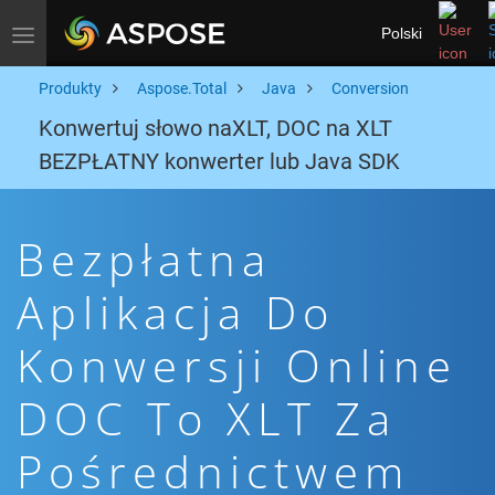
Polski
Toggle navigation
Produkty
Aspose.Total
Java
Conversion
Konwertuj słowo naXLT, DOC na XLT
BEZPŁATNY konwerter lub Java SDK
Bezpłatna
Aplikacja Do
Konwersji Online
DOC To XLT Za
Pośrednictwem