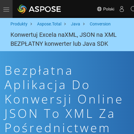
Polski
Toggle navigation
Produkty
Aspose.Total
Java
Conversion
Konwertuj Excela naXML, JSON na XML
BEZPŁATNY konwerter lub Java SDK
Bezpłatna
Aplikacja Do
Konwersji Online
JSON To XML Za
Pośrednictwem