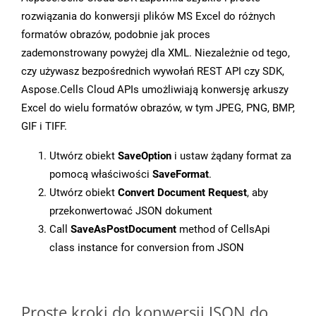
rozwiązania do konwersji plików MS Excel do różnych
formatów obrazów, podobnie jak proces
zademonstrowany powyżej dla XML. Niezależnie od tego,
czy używasz bezpośrednich wywołań REST API czy SDK,
Aspose.Cells Cloud APIs umożliwiają konwersję arkuszy
Excel do wielu formatów obrazów, w tym JPEG, PNG, BMP,
GIF i TIFF.
Utwórz obiekt
SaveOption
i ustaw żądany format za
pomocą właściwości
SaveFormat
.
Utwórz obiekt
Convert Document Request
, aby
przekonwertować JSON dokument
Call
SaveAsPostDocument
method of CellsApi
class instance for conversion from JSON
Proste kroki do konwersji JSON do