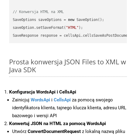
// Konwersja HTML na XML
SaveOptions saveOptions = 
new
 SaveOption();

saveOption.setSaveFormat(
"HTML"
);

SaveResponse response = cellsApi.cellsSaveAsPostDocumentS
Prosta konwersja JSON Files to XML w
Java SDK
Konfiguracja WordsApi i CellsApi
Zainicjuj
WordsApi
i
CellsApi
za pomocą swojego
identyfikatora klienta, tajnego klucza klienta, adresu URL
bazowego i wersji API
Konwertuj JSON na HTML za pomocą WordsApi
Utwórz
ConvertDocumentRequest
z lokalną nazwą pliku