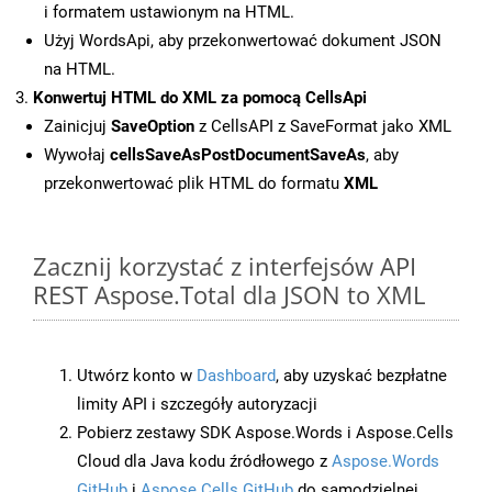
i formatem ustawionym na HTML.
Użyj WordsApi, aby przekonwertować dokument JSON
na HTML.
Konwertuj HTML do XML za pomocą CellsApi
Zainicjuj
SaveOption
z CellsAPI z SaveFormat jako XML
Wywołaj
cellsSaveAsPostDocumentSaveAs
, aby
przekonwertować plik HTML do formatu
XML
Zacznij korzystać z interfejsów API
REST Aspose.Total dla JSON to XML
Utwórz konto w
Dashboard
, aby uzyskać bezpłatne
limity API i szczegóły autoryzacji
Pobierz zestawy SDK Aspose.Words i Aspose.Cells
Cloud dla Java kodu źródłowego z
Aspose.Words
GitHub
i
Aspose.Cells GitHub
do samodzielnej