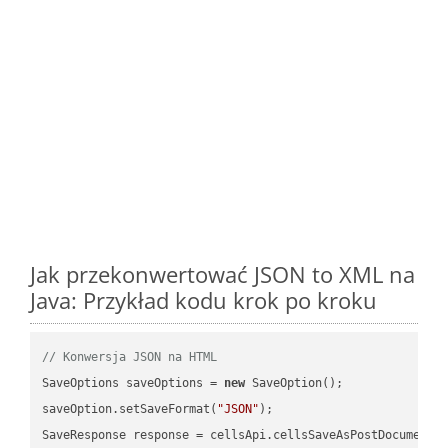
Jak przekonwertować JSON to XML na
Java: Przykład kodu krok po kroku
// Konwersja JSON na HTML
SaveOptions saveOptions = 
new
 SaveOption();

saveOption.setSaveFormat(
"JSON"
);

SaveResponse response = cellsApi.cellsSaveAsPostDocumentS