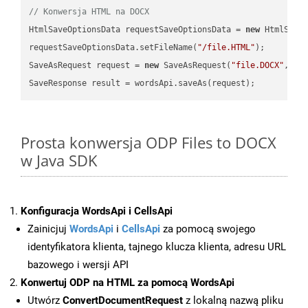
// Konwersja HTML na DOCX
HtmlSaveOptionsData requestSaveOptionsData = 
new
 HtmlSaveO
requestSaveOptionsData.setFileName(
"/file.HTML"
);

SaveAsRequest request = 
new
 SaveAsRequest(
"file.DOCX"
,req
Prosta konwersja ODP Files to DOCX
w Java SDK
Konfiguracja WordsApi i CellsApi
Zainicjuj
WordsApi
i
CellsApi
za pomocą swojego
identyfikatora klienta, tajnego klucza klienta, adresu URL
bazowego i wersji API
Konwertuj ODP na HTML za pomocą WordsApi
Utwórz
ConvertDocumentRequest
z lokalną nazwą pliku