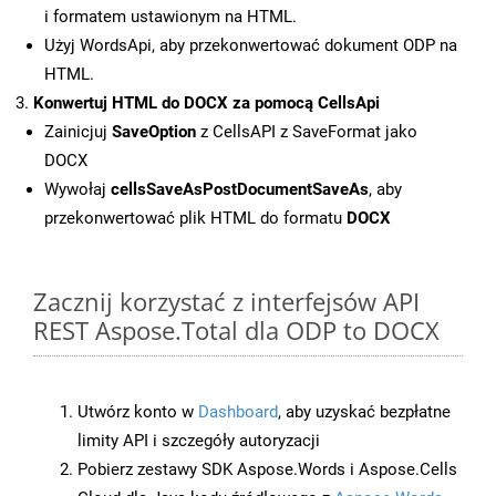
i formatem ustawionym na HTML.
Użyj WordsApi, aby przekonwertować dokument ODP na
HTML.
Konwertuj HTML do DOCX za pomocą CellsApi
Zainicjuj
SaveOption
z CellsAPI z SaveFormat jako
DOCX
Wywołaj
cellsSaveAsPostDocumentSaveAs
, aby
przekonwertować plik HTML do formatu
DOCX
Zacznij korzystać z interfejsów API
REST Aspose.Total dla ODP to DOCX
Utwórz konto w
Dashboard
, aby uzyskać bezpłatne
limity API i szczegóły autoryzacji
Pobierz zestawy SDK Aspose.Words i Aspose.Cells