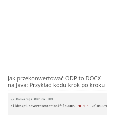
Jak przekonwertować ODP to DOCX
na Java: Przykład kodu krok po kroku
// Konwersja ODP na HTML
slidesApi.savePresentation(file.ODP, 
"HTML"
, valueOutPath,