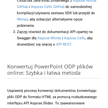
Cloud dla Java kodu źródłowego z
Aspose.Words
GitHub
i
Aspose.Cells GitHub
do samodzielnej
kompilacji/używania zestawu SDK lub przejdź do
Wersje
, aby zobaczyć alternatywne opcje
pobierania.
Zajrzyj również do dokumentacji API opartej na
Swagger dla
Aspose.Words
i
Aspose.Cells
, aby
dowiedzieć się więcej o
API REST
.
Konwertuj PowerPoint ODP plików
online: Szybka i łatwa metoda
Usprawnij procesy konwersji dokumentów, konwertując
pliki ODP do formatu HTML za pomocą rozbudowanego
interfejsu API Aspose.Slides. To zaawansowane