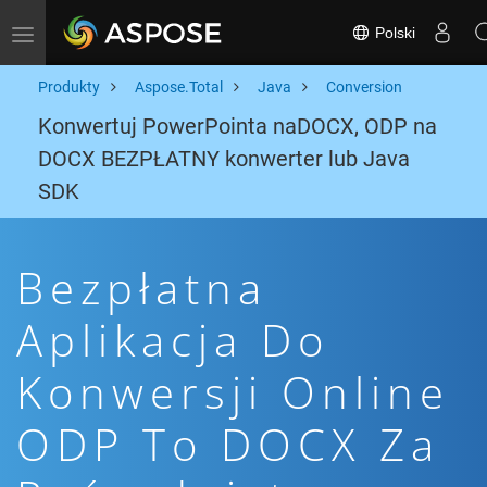
Polski
Toggle navigation
Produkty
Aspose.Total
Java
Conversion
Konwertuj PowerPointa naDOCX, ODP na
DOCX BEZPŁATNY konwerter lub Java
SDK
Bezpłatna
Aplikacja Do
Konwersji Online
ODP To DOCX Za