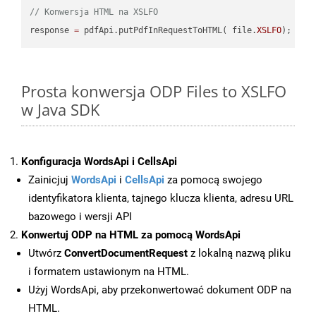
// Konwersja HTML na XSLFO
response 
=
 pdfApi.putPdfInRequestToHTML( file.
XSLFO
Prosta konwersja ODP Files to XSLFO
w Java SDK
Konfiguracja WordsApi i CellsApi
Zainicjuj
WordsApi
i
CellsApi
za pomocą swojego
identyfikatora klienta, tajnego klucza klienta, adresu URL
bazowego i wersji API
Konwertuj ODP na HTML za pomocą WordsApi
Utwórz
ConvertDocumentRequest
z lokalną nazwą pliku
i formatem ustawionym na HTML.
Użyj WordsApi, aby przekonwertować dokument ODP na
HTML.