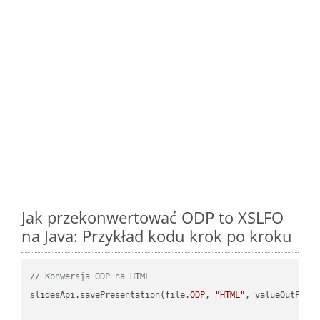
Jak przekonwertować ODP to XSLFO
na Java: Przykład kodu krok po kroku
// Konwersja ODP na HTML
slidesApi.savePresentation(file.
ODP
, 
"HTML"
, valueOutPath,