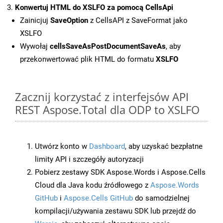
Konwertuj HTML do XSLFO za pomocą CellsApi
Zainicjuj
SaveOption
z CellsAPI z SaveFormat jako
XSLFO
Wywołaj
cellsSaveAsPostDocumentSaveAs
, aby
przekonwertować plik HTML do formatu
XSLFO
Zacznij korzystać z interfejsów API
REST Aspose.Total dla ODP to XSLFO
Utwórz konto w
Dashboard
, aby uzyskać bezpłatne
limity API i szczegóły autoryzacji
Pobierz zestawy SDK Aspose.Words i Aspose.Cells
Cloud dla Java kodu źródłowego z
Aspose.Words
GitHub
i
Aspose.Cells GitHub
do samodzielnej
kompilacji/używania zestawu SDK lub przejdź do