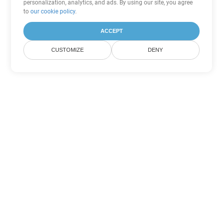
personalization, analytics, and ads. By using our site, you agree
to
our cookie policy
.
ACCEPT
CUSTOMIZE
DENY
Inne opcje konwersji
PowerPoint
Konwertuj ODP na DOC
DOC:
Microsoft Word Binary Format
Konwertuj ODP na DOT
DOT:
Microsoft Word Template Files
Konwertuj ODP na DOCX