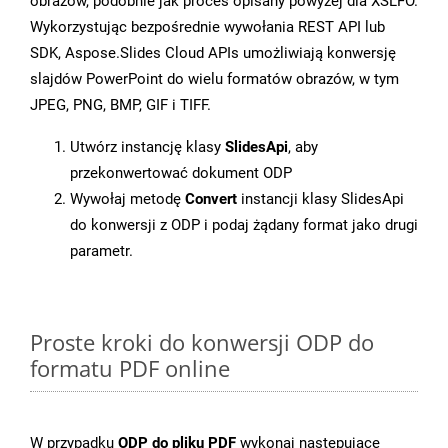
obrazów, podobnie jak proces opisany powyżej dla XSLFO.
Wykorzystując bezpośrednie wywołania REST API lub
SDK, Aspose.Slides Cloud APIs umożliwiają konwersję
slajdów PowerPoint do wielu formatów obrazów, w tym
JPEG, PNG, BMP, GIF i TIFF.
Utwórz instancję klasy
SlidesApi
, aby
przekonwertować dokument ODP
Wywołaj metodę
Convert
instancji klasy SlidesApi
do konwersji z ODP i podaj żądany format jako drugi
parametr.
Proste kroki do konwersji ODP do
formatu PDF online
W przypadku
ODP do pliku PDF
wykonaj następujące