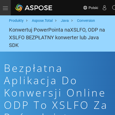
Polski
Toggle navigation
Produkty
Aspose.Total
Java
Conversion
Konwertuj PowerPointa naXSLFO, ODP na
XSLFO BEZPŁATNY konwerter lub Java
SDK
Bezpłatna
Aplikacja Do
Konwersji Online
ODP To XSLFO Za