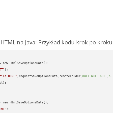
HTML na Java: Przykład kodu krok po kroku
= 
new
 HtmlSaveOptionsData();

TT"
);

file.HTML"
,requestSaveOptionsData,remoteFolder,
null
,
null
,
null
,
nu
t);

= 
new
 HtmlSaveOptionsData();

TML"
);
