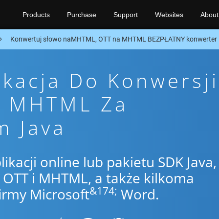
Products
Purchase
Support
Websites
About
Konwertuj słowo naMHTML, OTT na MHTML BEZPŁATNY konwerter 
ikacja Do Konwersji
o MHTML Za
m Java
likacji online lub pakietu SDK Java,
OTT i MHTML, a także kilkoma
&174;
irmy Microsoft
Word.