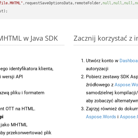
file.MHTML"
,requestSaveOptionsData,remoteFolder,
null
,
null
,
null
,
n
o MHTML w Java SDK
Zacznij korzystać z
Utwórz konto w
Dashboa
o identyfikatora klienta,
autoryzacji
 wersji API
Pobierz zestawy SDK Asp
źródłowego z
Aspose.Wo
azwą pliku i formatem
samodzielnej kompilacji
aby zobaczyć alternatywn
ent OTT na HTML.
Zajrzyj również do dokum
pi
Aspose.Words
i
Aspose.
t jako MHTML
 aby przekonwertować plik