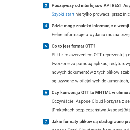
Począwszy od interfejsów API REST Asp
Szybki start
nie tylko prowadzi przez ini
Gdzie mogę znaleźć informacje o wersji
Pełne informacje o wydaniu można prze
Co to jest format OTT?
Pliki z rozszerzeniem OTT reprezentuj
tworzone za pomocą aplikacji edytorowy
nowych dokumentów z tych plików szablon
są używane w oficjalnych dokumentach, 
Czy konwersja OTT to MHTML w chmurze
Oczywiście! Aspose Cloud korzysta z se
[Praktykach bezpieczeństwa Aspose](htt
Jakie formaty plików są obsługiwane pr