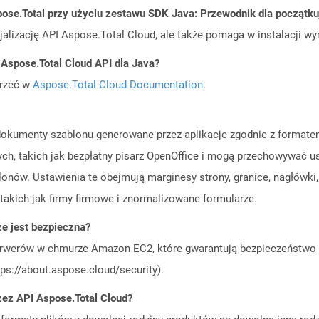
ose.Total przy użyciu zestawu SDK Java: Przewodnik dla początk
cjalizację API Aspose.Total Cloud, ale także pomaga w instalacji w
 Aspose.Total Cloud API dla Java?
jrzeć w
Aspose.Total Cloud Documentation
.
ą dokumenty szablonu generowane przez aplikacje zgodnie z forma
ch, takich jak bezpłatny pisarz OpenOffice i mogą przechowywać u
ów. Ustawienia te obejmują marginesy strony, granice, nagłówki, s
takich jak firmy firmowe i znormalizowane formularze.
 jest bezpieczna?
rwerów w chmurze Amazon EC2, które gwarantują bezpieczeństwo i 
ps://about.aspose.cloud/security).
zez API Aspose.Total Cloud?