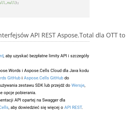
ull
,
null
);

 interfejsów API REST Aspose.Total dla OTT 
rd
, aby uzyskać bezpłatne limity API i szczegóły
ose.Words i Aspose.Cells Cloud dla Java kodu
rds GitHub
i
Aspose.Cells GitHub
do
/używania zestawu SDK lub przejdź do
Wersje
,
e opcje pobierania.
entacji API opartej na Swagger dla
Cells
, aby dowiedzieć się więcej o
API REST
.