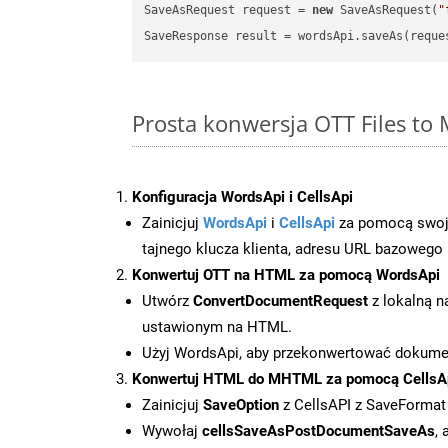
SaveAsRequest request = 
new
 SaveAsRequest(
"
Prosta konwersja OTT Files t
Konfiguracja WordsApi i CellsApi
Zainicjuj
WordsApi
i
CellsApi
za pomocą swojeg
tajnego klucza klienta, adresu URL bazowego i
Konwertuj OTT na HTML za pomocą WordsApi
Utwórz
ConvertDocumentRequest
z lokalną n
ustawionym na HTML.
Użyj WordsApi, aby przekonwertować dokum
Konwertuj HTML do MHTML za pomocą CellsA
Zainicjuj
SaveOption
z CellsAPI z SaveForma
Wywołaj
cellsSaveAsPostDocumentSaveAs
,