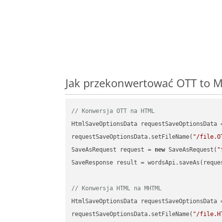
Jak przekonwertować OTT to M
// Konwersja OTT na HTML
HtmlSaveOptionsData requestSaveOptionsData 
requestSaveOptionsData.setFileName(
"/file.O
SaveAsRequest request = 
new
 SaveAsRequest(
"
SaveResponse result = wordsApi.saveAs(reques
// Konwersja HTML na MHTML
HtmlSaveOptionsData requestSaveOptionsData 
requestSaveOptionsData.setFileName(
"/file.H