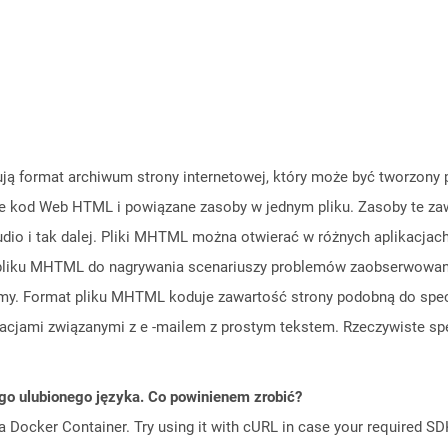
ą format archiwum strony internetowej, który może być tworzony pr
e kod Web HTML i powiązane zasoby w jednym pliku. Zasoby te zawi
 audio i tak dalej. Pliki MHTML można otwierać w różnych aplikacjach
pliku MHTML do nagrywania scenariuszy problemów zaobserwowanyc
emy. Format pliku MHTML koduje zawartość strony podobną do spec
acjami związanymi z e -mailem z prostym tekstem. Rzeczywiste sp
go ulubionego języka. Co powinienem zrobić?
a Docker Container. Try using it with cURL in case your required SDK