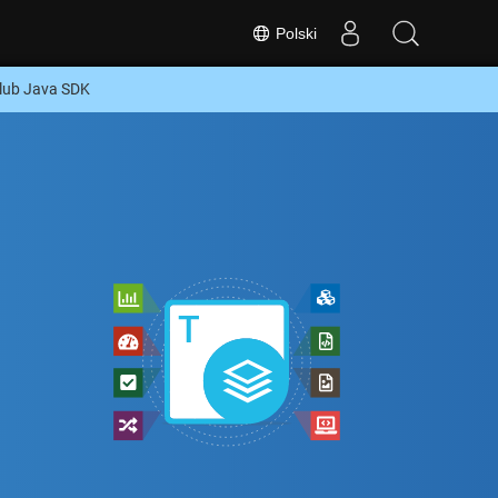
Polski
lub Java SDK