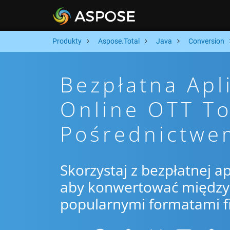
Produkty
Aspose.Total
Java
Conversion
Bezpłatna Apl
Online OTT T
Pośrednictwe
Skorzystaj z bezpłatnej ap
aby konwertować między 
popularnymi formatami f