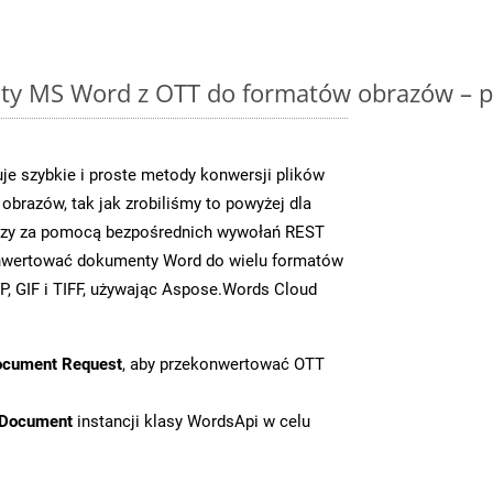
y MS Word z OTT do formatów obrazów – p
e szybkie i proste metody konwersji plików
brazów, tak jak zrobiliśmy to powyżej dla
czy za pomocą bezpośrednich wywołań REST
nwertować dokumenty Word do wielu formatów
, GIF i TIFF, używając Aspose.Words Cloud
ocument Request
, aby przekonwertować OTT
tDocument
instancji klasy WordsApi w celu