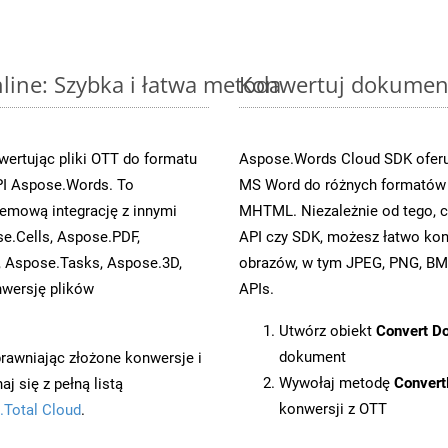
ine: Szybka i łatwa metoda
Konwertuj dokument
ertując pliki OTT do formatu
Aspose.Words Cloud SDK oferuj
I Aspose.Words. To
MS Word do różnych formatów o
emową integrację z innymi
MHTML. Niezależnie od tego, 
se.Cells, Aspose.PDF,
API czy SDK, możesz łatwo ko
, Aspose.Tasks, Aspose.3D,
obrazów, w tym JPEG, PNG, BMP
wersję plików
APIs.
Utwórz obiekt
Convert D
dokument
prawniając złożone konwersje i
Wywołaj metodę
Conver
 się z pełną listą
konwersji z OTT
.Total Cloud
.