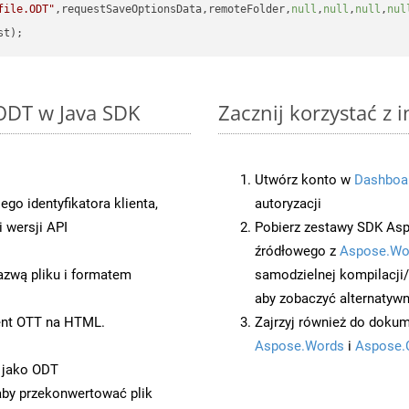
file.ODT"
,requestSaveOptionsData,remoteFolder,
null
,
null
,
null
,
nul
 ODT w Java SDK
Zacznij korzystać z 
Utwórz konto w
Dashboa
o identyfikatora klienta,
autoryzacji
 wersji API
Pobierz zestawy SDK Asp
źródłowego z
Aspose.Wo
azwą pliku i formatem
samodzielnej kompilacji
aby zobaczyć alternatywn
ent OTT na HTML.
Zajrzyj również do dokum
Aspose.Words
i
Aspose.
 jako ODT
 aby przekonwertować plik