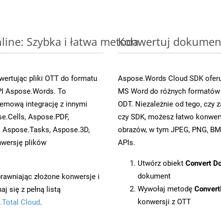
ine: Szybka i łatwa metoda
Konwertuj dokument
ertując pliki OTT do formatu
Aspose.Words Cloud SDK oferuj
I Aspose.Words. To
MS Word do różnych formatów o
emową integrację z innymi
ODT. Niezależnie od tego, czy
se.Cells, Aspose.PDF,
czy SDK, możesz łatwo konwe
, Aspose.Tasks, Aspose.3D,
obrazów, w tym JPEG, PNG, BMP
wersję plików
APIs.
Utwórz obiekt
Convert D
dokument
prawniając złożone konwersje i
Wywołaj metodę
Conver
 się z pełną listą
konwersji z OTT
.Total Cloud
.