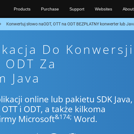
Products
Purchase
Support
Websites
About
Konwertuj słowo naODT, OTT na ODT BEZPŁATNY konwerter lub Jav
ikacja Do Konwersji
o ODT Za
m Java
likacji online lub pakietu SDK Java,
OTT i ODT, a także kilkoma
&174;
irmy Microsoft
Word.