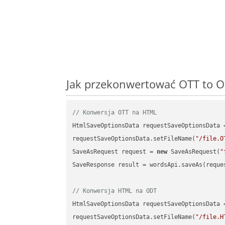
Jak przekonwertować OTT to OD
// Konwersja OTT na HTML
HtmlSaveOptionsData requestSaveOptionsData 
requestSaveOptionsData.setFileName(
"/file.O
SaveAsRequest request = 
new
 SaveAsRequest(
"
SaveResponse result = wordsApi.saveAs(reques
// Konwersja HTML na ODT
HtmlSaveOptionsData requestSaveOptionsData 
requestSaveOptionsData.setFileName(
"/file.H