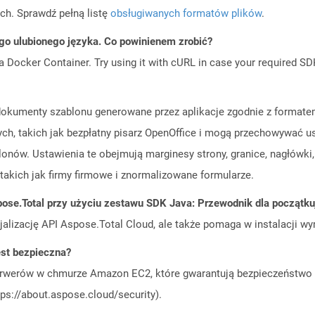
ch. Sprawdź pełną listę
obsługiwanych formatów plików
.
go ulubionego języka. Co powinienem zrobić?
a Docker Container. Try using it with cURL in case your required SDK
ą dokumenty szablonu generowane przez aplikacje zgodnie z forma
ch, takich jak bezpłatny pisarz OpenOffice i mogą przechowywać u
ów. Ustawienia te obejmują marginesy strony, granice, nagłówki, s
takich jak firmy firmowe i znormalizowane formularze.
ose.Total przy użyciu zestawu SDK Java: Przewodnik dla początk
cjalizację API Aspose.Total Cloud, ale także pomaga w instalacji w
st bezpieczna?
rwerów w chmurze Amazon EC2, które gwarantują bezpieczeństwo i 
ps://about.aspose.cloud/security).