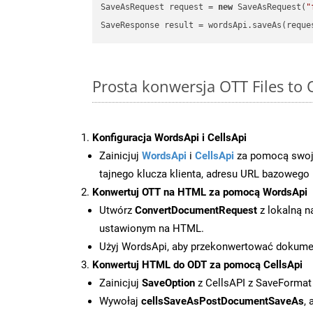
SaveAsRequest request = 
new
 SaveAsRequest(
"
Prosta konwersja OTT Files to
Konfiguracja WordsApi i CellsApi
Zainicjuj
WordsApi
i
CellsApi
za pomocą swojeg
tajnego klucza klienta, adresu URL bazowego i
Konwertuj OTT na HTML za pomocą WordsApi
Utwórz
ConvertDocumentRequest
z lokalną n
ustawionym na HTML.
Użyj WordsApi, aby przekonwertować dokum
Konwertuj HTML do ODT za pomocą CellsApi
Zainicjuj
SaveOption
z CellsAPI z SaveFormat
Wywołaj
cellsSaveAsPostDocumentSaveAs
,