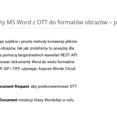
y MS Word z OTT do formatów obrazów – p
e szybkie i proste metody konwersji plików
brazów, tak jak zrobiliśmy to powyżej dla
 za pomocą bezpośrednich wywołań REST API
rtować dokumenty Word do wielu formatów
, GIF i TIFF, używając Aspose.Words Cloud
ocument Request
, aby przekonwertować OTT
tDocument
instancji klasy WordsApi w celu