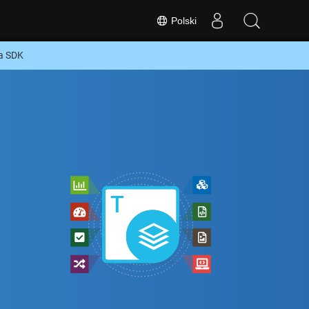
Polski
a SDK