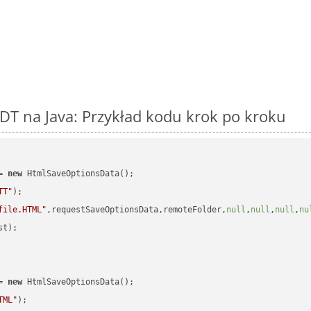
T na Java: Przykład kodu krok po kroku
= 
new
 HtmlSaveOptionsData();

TT"
);

file.HTML"
,requestSaveOptionsData,remoteFolder,
null
,
null
,
null
,
nu
t);

= 
new
 HtmlSaveOptionsData();

TML"
);
