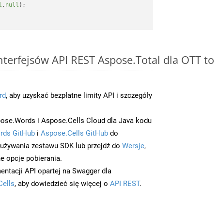
l
,
null
);

interfejsów API REST Aspose.Total dla OTT t
rd
, aby uzyskać bezpłatne limity API i szczegóły
ose.Words i Aspose.Cells Cloud dla Java kodu
rds GitHub
i
Aspose.Cells GitHub
do
/używania zestawu SDK lub przejdź do
Wersje
,
e opcje pobierania.
entacji API opartej na Swagger dla
Cells
, aby dowiedzieć się więcej o
API REST
.