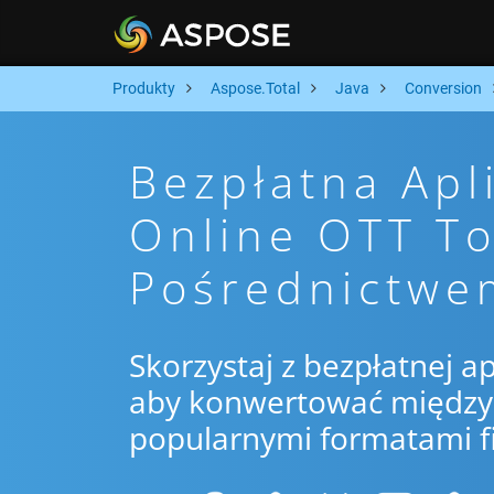
Produkty
Aspose.Total
Java
Conversion
Bezpłatna Apl
Online OTT T
Pośrednictwe
Skorzystaj z bezpłatnej ap
aby konwertować między 
popularnymi formatami f