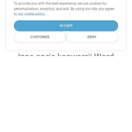
To provide you with the best experience, we use cookies for
personalization, analytics, and ads. By using our site, you agree
to
our cookie policy
.
ACCEPT
CUSTOMIZE
DENY
Inne opcje konwersji Word
Konwertuj OTT na DOC
DOC:
Microsoft Word Binary Format
Konwertuj OTT na DOT
DOT:
Microsoft Word Template Files
Konwertuj OTT na DOCX
DOCX:
Office 2007+ Word Document