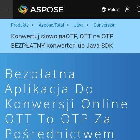
Polski
Toggle navigation
Produkty
Aspose.Total
Java
Conversion
Konwertuj słowo naOTP, OTT na OTP
BEZPŁATNY konwerter lub Java SDK
Bezpłatna
Aplikacja Do
Konwersji Online
OTT To OTP Za
Pośrednictwem