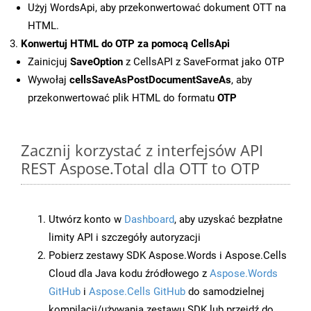
Użyj WordsApi, aby przekonwertować dokument OTT na
HTML.
Konwertuj HTML do OTP za pomocą CellsApi
Zainicjuj
SaveOption
z CellsAPI z SaveFormat jako OTP
Wywołaj
cellsSaveAsPostDocumentSaveAs
, aby
przekonwertować plik HTML do formatu
OTP
Zacznij korzystać z interfejsów API
REST Aspose.Total dla OTT to OTP
Utwórz konto w
Dashboard
, aby uzyskać bezpłatne
limity API i szczegóły autoryzacji
Pobierz zestawy SDK Aspose.Words i Aspose.Cells
Cloud dla Java kodu źródłowego z
Aspose.Words
GitHub
i
Aspose.Cells GitHub
do samodzielnej
kompilacji/używania zestawu SDK lub przejdź do