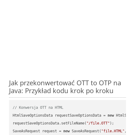
Jak przekonwertować OTT to OTP na
Java: Przykład kodu krok po kroku
// Konwersja OTT na HTML
HtmlSaveOptionsData requestSaveOptionsData = 
new
 HtmlSaveO
requestSaveOptionsData.setFileName(
"/file.OTT"
);

SaveAsRequest request = 
new
 SaveAsRequest(
"file.HTML"
,req