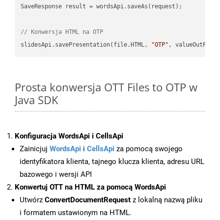
SaveResponse result = wordsApi.saveAs(request);

// Konwersja HTML na OTP
slidesApi.savePresentation(file.HTML, 
"OTP"
Prosta konwersja OTT Files to OTP w
Java SDK
Konfiguracja WordsApi i CellsApi
Zainicjuj
WordsApi
i
CellsApi
za pomocą swojego
identyfikatora klienta, tajnego klucza klienta, adresu URL
bazowego i wersji API
Konwertuj OTT na HTML za pomocą WordsApi
Utwórz
ConvertDocumentRequest
z lokalną nazwą pliku
i formatem ustawionym na HTML.