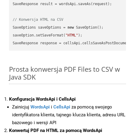
SaveResponse result = wordsApi.saveAs(request);

// Konwersja HTML na CSV
SaveOptions saveOptions = 
new
 SaveOption();

saveOption.setSaveFormat(
"HTML"
);

SaveResponse response = cellsApi.cellsSaveAsPostDocumentS
Prosta konwersja PDF Files to CSV w
Java SDK
Konfiguracja WordsApi i CellsApi
Zainicjuj
WordsApi
i
CellsApi
za pomocą swojego
identyfikatora klienta, tajnego klucza klienta, adresu URL
bazowego i wersji API
Konwertuj PDF na HTML za pomocą WordsApi