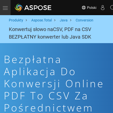
Polski
Toggle navigation
Produkty
Aspose.Total
Java
Conversion
Konwertuj słowo naCSV, PDF na CSV
BEZPŁATNY konwerter lub Java SDK
Bezpłatna
Aplikacja Do
Konwersji Online
PDF To CSV Za
Pośrednictwem