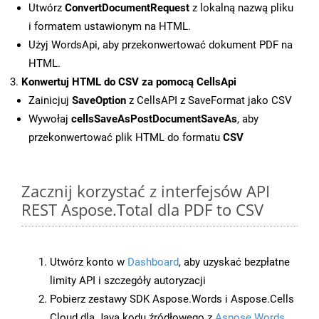
Utwórz
ConvertDocumentRequest
z lokalną nazwą pliku
i formatem ustawionym na HTML.
Użyj WordsApi, aby przekonwertować dokument PDF na
HTML.
Konwertuj HTML do CSV za pomocą CellsApi
Zainicjuj
SaveOption
z CellsAPI z SaveFormat jako CSV
Wywołaj
cellsSaveAsPostDocumentSaveAs
, aby
przekonwertować plik HTML do formatu
CSV
Zacznij korzystać z interfejsów API
REST Aspose.Total dla PDF to CSV
Utwórz konto w
Dashboard
, aby uzyskać bezpłatne
limity API i szczegóły autoryzacji
Pobierz zestawy SDK Aspose.Words i Aspose.Cells
Cloud dla Java kodu źródłowego z
Aspose.Words