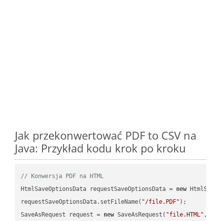
Jak przekonwertować PDF to CSV na
Java: Przykład kodu krok po kroku
// Konwersja PDF na HTML
HtmlSaveOptionsData requestSaveOptionsData = 
new
 HtmlSaveO
requestSaveOptionsData.setFileName(
"/file.PDF"
);

SaveAsRequest request = 
new
 SaveAsRequest(
"file.HTML"
,req