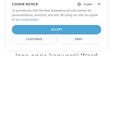
COOKIE NOTICE
To provide you with the best experience, we use cookies for
personalization, analytics, and ads. By using our site, you agree
to
our cookie policy
.
ACCEPT
CUSTOMIZE
DENY
Inne opcje konwersji Word
Konwertuj RTF na DOC
DOC:
Microsoft Word Binary Format
Konwertuj RTF na DOT
DOT:
Microsoft Word Template Files
Konwertuj RTF na DOCX