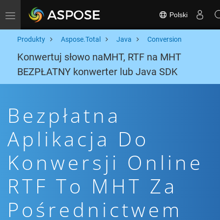
Polski
Toggle navigation
Produkty
Aspose.Total
Java
Conversion
Konwertuj słowo naMHT, RTF na MHT
BEZPŁATNY konwerter lub Java SDK
Bezpłatna
Aplikacja Do
Konwersji Online
RTF To MHT Za
Pośrednictwem