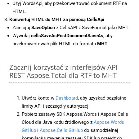
Użyj WordsApi, aby przekonwertować dokument RTF na
HTML.
Konwertuj HTML do MHT za pomocą CellsApi
Zainicjuj
SaveOption
z CellsAPI z SaveFormat jako MHT
Wywołaj
cellsSaveAsPostDocumentSaveAs
, aby
przekonwertować plik HTML do formatu
MHT
Zacznij korzystać z interfejsów API
REST Aspose.Total dla RTF to MHT
Utwórz konto w
Dashboard
, aby uzyskać bezpłatne
limity API i szczegóły autoryzacji
Pobierz zestawy SDK Aspose.Words i Aspose.Cells
Cloud dla Java kodu źródłowego z
Aspose.Words
GitHub
i
Aspose.Cells GitHub
do samodzielnej
kompilacji/używania zestawu SDK lub przejdź do