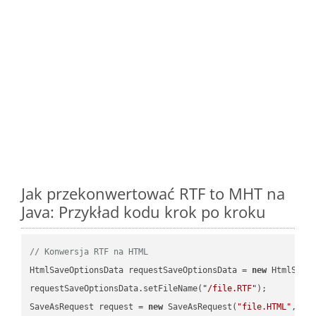
Jak przekonwertować RTF to MHT na
Java: Przykład kodu krok po kroku
// Konwersja RTF na HTML
HtmlSaveOptionsData requestSaveOptionsData = 
new
 HtmlSaveO
requestSaveOptionsData.setFileName(
"/file.RTF"
);

SaveAsRequest request = 
new
 SaveAsRequest(
"file.HTML"
,req