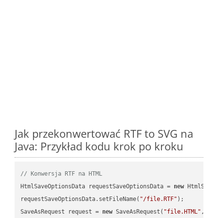
Jak przekonwertować RTF to SVG na
Java: Przykład kodu krok po kroku
// Konwersja RTF na HTML
HtmlSaveOptionsData requestSaveOptionsData = 
new
 HtmlSaveO
requestSaveOptionsData.setFileName(
"/file.RTF"
);

SaveAsRequest request = 
new
 SaveAsRequest(
"file.HTML"
,req