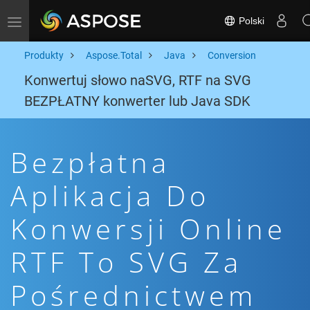
Polski
Toggle navigation
Produkty
Aspose.Total
Java
Conversion
Konwertuj słowo naSVG, RTF na SVG
BEZPŁATNY konwerter lub Java SDK
Bezpłatna
Aplikacja Do
Konwersji Online
RTF To SVG Za
Pośrednictwem