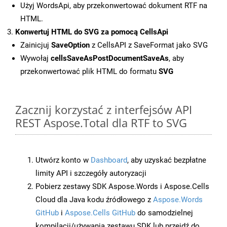
Użyj WordsApi, aby przekonwertować dokument RTF na
HTML.
Konwertuj HTML do SVG za pomocą CellsApi
Zainicjuj
SaveOption
z CellsAPI z SaveFormat jako SVG
Wywołaj
cellsSaveAsPostDocumentSaveAs
, aby
przekonwertować plik HTML do formatu
SVG
Zacznij korzystać z interfejsów API
REST Aspose.Total dla RTF to SVG
Utwórz konto w
Dashboard
, aby uzyskać bezpłatne
limity API i szczegóły autoryzacji
Pobierz zestawy SDK Aspose.Words i Aspose.Cells
Cloud dla Java kodu źródłowego z
Aspose.Words
GitHub
i
Aspose.Cells GitHub
do samodzielnej
kompilacji/używania zestawu SDK lub przejdź do