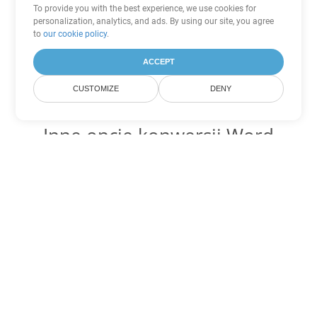
To provide you with the best experience, we use cookies for
personalization, analytics, and ads. By using our site, you agree
to
our cookie policy
.
ACCEPT
CUSTOMIZE
DENY
Inne opcje konwersji Word
Konwertuj RTF na DOC
DOC:
Microsoft Word Binary Format
Konwertuj RTF na DOT
DOT:
Microsoft Word Template Files
Konwertuj RTF na DOCX
DOCX:
Office 2007+ Word Document