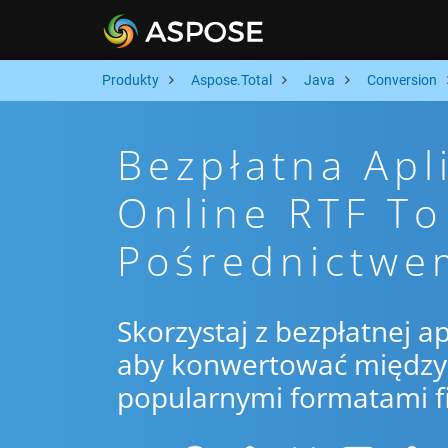
Produkty
Aspose.Total
Java
Conversion
Bezpłatna Apl
Online RTF T
Pośrednictwe
Skorzystaj z bezpłatnej ap
aby konwertować między 
popularnymi formatami f