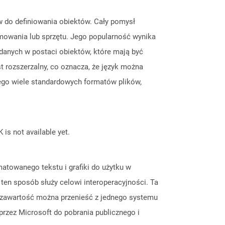
w do definiowania obiektów. Cały pomysł
amowania lub sprzętu. Jego popularność wynika
danych w postaci obiektów, które mają być
rozszerzalny, co oznacza, że ​​język można
iego wiele standardowych formatów plików,
 is not available yet.
towanego tekstu i grafiki do użytku w
en sposób służy celowi interoperacyjności. Ta
em zawartość można przenieść z jednego systemu
rzez Microsoft do pobrania publicznego i