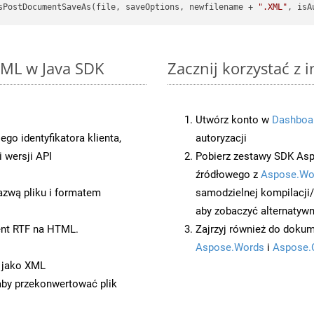
sPostDocumentSaveAs(file, saveOptions, newfilename + 
".XML"
, isA
 XML w Java SDK
Zacznij korzystać z 
Utwórz konto w
Dashboa
o identyfikatora klienta,
autoryzacji
 wersji API
Pobierz zestawy SDK Asp
źródłowego z
Aspose.Wo
azwą pliku i formatem
samodzielnej kompilacji
aby zobaczyć alternatywn
ent RTF na HTML.
Zajrzyj również do dokum
Aspose.Words
i
Aspose.
 jako XML
 aby przekonwertować plik