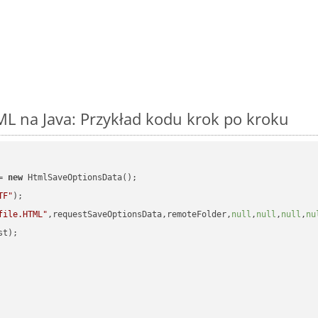
L na Java: Przykład kodu krok po kroku
= 
new
 HtmlSaveOptionsData();

TF"
);

file.HTML"
,requestSaveOptionsData,remoteFolder,
null
,
null
,
null
,
nu
t);
