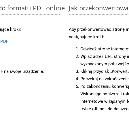
 do formatu PDF online
Jak przekonwertowa
jące kroki:
Aby przekonwertować stronę i
następujące kroki:
u PDF
.
Odwiedź stronę internet
Wpisz adres URL strony i
wyznaczonym polu wejś
DF na swoje urządzenie.
Kliknij przycisk „Konwert
Poczekaj na zakończenie
Po zakończeniu konwersji
Wykonując poniższe krok
internetowe w żądanym f
trybie offline i do dalsze