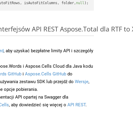
utoFitRows, isAutoFitColumns, folder,
null
interfejsów API REST Aspose.Total dla RTF to
rd
, aby uzyskać bezpłatne limity API i szczegóły
ose.Words i Aspose.Cells Cloud dla Java kodu
rds GitHub
i
Aspose.Cells GitHub
do
/używania zestawu SDK lub przejdź do
Wersje
,
e opcje pobierania.
entacji API opartej na Swagger dla
Cells
, aby dowiedzieć się więcej o
API REST
.