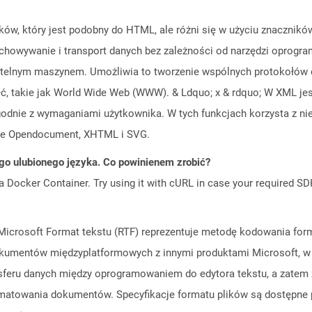
ków, który jest podobny do HTML, ale różni się w użyciu znacznikó
chowywanie i transport danych bez zależności od narzędzi oprogr
 czytelnym maszynem. Umożliwia to tworzenie wspólnych protokołów 
, takie jak World Wide Web (WWW). & Ldquo; x & rdquo; W XML jest 
godnie z wymaganiami użytkownika. W tych funkcjach korzysta z n
fice Opendocument, XHTML i SVG.
go ulubionego języka. Co powinienem zrobić?
a Docker Container. Try using it with cURL in case your required SDK
crosoft Format tekstu (RTF) reprezentuje metodę kodowania forma
kumentów międzyplatformowych z innymi produktami Microsoft, w t
 transferu danych między oprogramowaniem do edytora tekstu, a zat
rmatowania dokumentów. Specyfikacje formatu plików są dostępne p