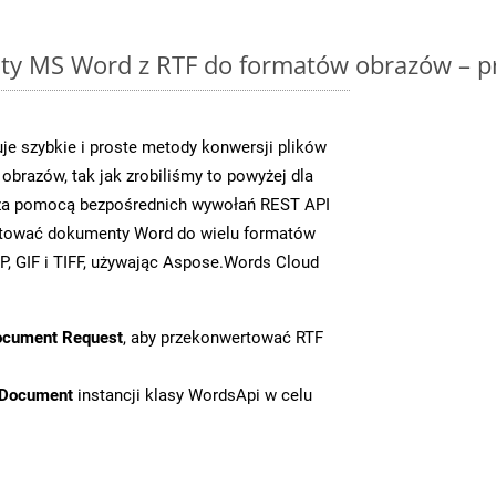
y MS Word z RTF do formatów obrazów – p
e szybkie i proste metody konwersji plików
brazów, tak jak zrobiliśmy to powyżej dla
y za pomocą bezpośrednich wywołań REST API
rtować dokumenty Word do wielu formatów
, GIF i TIFF, używając Aspose.Words Cloud
ocument Request
, aby przekonwertować RTF
tDocument
instancji klasy WordsApi w celu