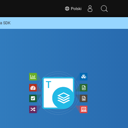
Polski
va SDK