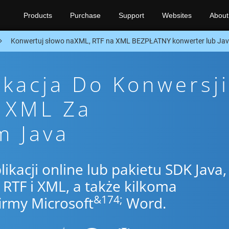
Products
Purchase
Support
Websites
About
Konwertuj słowo naXML, RTF na XML BEZPŁATNY konwerter lub Ja
ikacja Do Konwersji
o XML Za
m Java
likacji online lub pakietu SDK Java,
RTF i XML, a także kilkoma
&174;
irmy Microsoft
Word.