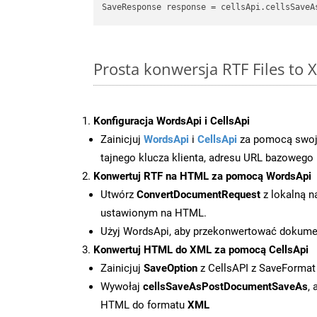
SaveResponse response = cellsApi.cellsSaveA
Prosta konwersja RTF Files to
Konfiguracja WordsApi i CellsApi
Zainicjuj
WordsApi
i
CellsApi
za pomocą swojeg
tajnego klucza klienta, adresu URL bazowego i
Konwertuj RTF na HTML za pomocą WordsApi
Utwórz
ConvertDocumentRequest
z lokalną n
ustawionym na HTML.
Użyj WordsApi, aby przekonwertować dokum
Konwertuj HTML do XML za pomocą CellsApi
Zainicjuj
SaveOption
z CellsAPI z SaveFormat
Wywołaj
cellsSaveAsPostDocumentSaveAs
,
HTML do formatu
XML