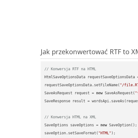
Jak przekonwertować RTF to XM
// Konwersja RTF na HTML
HtmlSaveOptionsData requestSaveOptionsData 
requestSaveOptionsData.setFileName(
"/file.R
SaveAsRequest request = 
new
 SaveAsRequest(
"
SaveResponse result = wordsApi.saveAs(reques
// Konwersja HTML na XML
SaveOptions saveOptions = 
new
 SaveOption();

saveOption.setSaveFormat(
"HTML"
);
