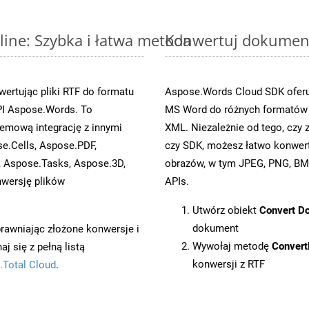
ine: Szybka i łatwa metoda
Konwertuj dokument
ertując pliki RTF do formatu
Aspose.Words Cloud SDK oferuj
I Aspose.Words. To
MS Word do różnych formatów o
emową integrację z innymi
XML. Niezależnie od tego, cz
se.Cells, Aspose.PDF,
czy SDK, możesz łatwo konwe
, Aspose.Tasks, Aspose.3D,
obrazów, w tym JPEG, PNG, BMP
wersję plików
APIs.
Utwórz obiekt
Convert D
dokument
prawniając złożone konwersje i
Wywołaj metodę
Conver
 się z pełną listą
konwersji z RTF
.Total Cloud
.