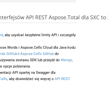
interfejsów API REST Aspose.Total dla SXC to
rd
, aby uzyskać bezpłatne limity API i szczegóły
ose.Words i Aspose.Cells Cloud dla Java kodu
rds GitHub
i
Aspose.Cells GitHub
do
/używania zestawu SDK lub przejdź do
Wersje
,
e opcje pobierania.
entacji API opartej na Swagger dla
Cells
, aby dowiedzieć się więcej o
API REST
.