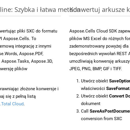
line: Szybka i łatwa metoda
Konwertuj arkusze k
ertując pliki SXC do formatu
Aspose.Cells Cloud SDK zapewn
I Aspose.Cells. To
plików MS Excel do różnych fo
emową integrację z innymi
zademonstrowany powyżej dla X
ose.Words, Aspose.PDF,
bezpośrednich wywołań REST A
, Aspose.Tasks, Aspose.3D,
umożliwiają konwersję arkuszy
wersję plików
JPEG, PNG, BMP, GIF i TIFF.
Utwórz obiekt
SaveOptio
właściwości
SaveFormat
prawniając złożone konwersje i
Utwórz obiekt
Convert D
 się z pełną listą
dokument
.Total Cloud
.
Call
SaveAsPostDocume
conversion from SXC