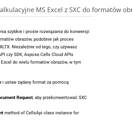
alkulacyjne MS Excel z SXC do formatów ob
ia szybkie i proste rozwiązania do konwersji
rmatów obrazów, podobnie jak proces
LTX. Niezależnie od tego, czy używasz
PI czy SDK, Aspose.Cells Cloud APIs
 Excel do wielu formatów obrazów, w tym
n
i ustaw żądany format za pomocą
.
ocument Request
, aby przekonwertować SXC
nt
method of CellsApi class instance for