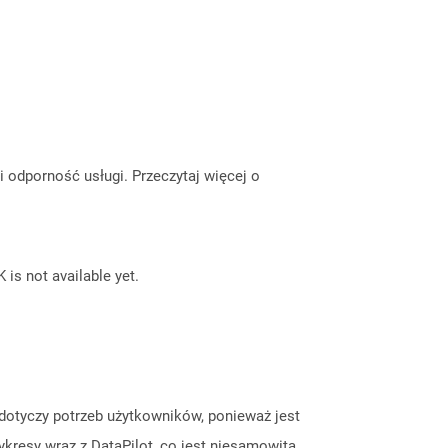
odporność usługi. Przeczytaj więcej o
 is not available yet.
 dotyczy potrzeb użytkowników, ponieważ jest
ykresy wraz z DataPilot, co jest niesamowitą