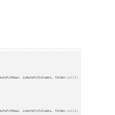
AutoFitRows, isAutoFitColumns, folder,
null
);

AutoFitRows, isAutoFitColumns, folder,
null