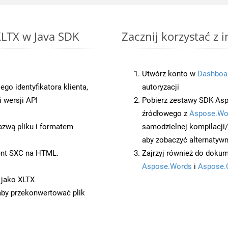
XLTX w Java SDK
Zacznij korzystać z 
Utwórz konto w
Dashboa
o identyfikatora klienta,
autoryzacji
 wersji API
Pobierz zestawy SDK Asp
źródłowego z
Aspose.Wo
azwą pliku i formatem
samodzielnej kompilacji
aby zobaczyć alternatywn
ent SXC na HTML.
Zajrzyj również do dokum
Aspose.Words
i
Aspose.
 jako XLTX
 aby przekonwertować plik