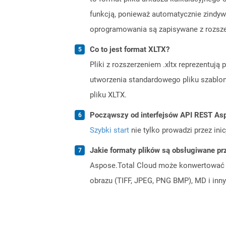
funkcją, ponieważ automatycznie zindy
oprogramowania są zapisywane z rozsze
Co to jest format XLTX?
Pliki z rozszerzeniem .xltx reprezentują
utworzenia standardowego pliku szablon
pliku XLTX.
Począwszy od interfejsów API REST Asp
Szybki start
nie tylko prowadzi przez ini
Jakie formaty plików są obsługiwane pr
Aspose.Total Cloud może konwertować f
obrazu (TIFF, JPEG, PNG BMP), MD i inny