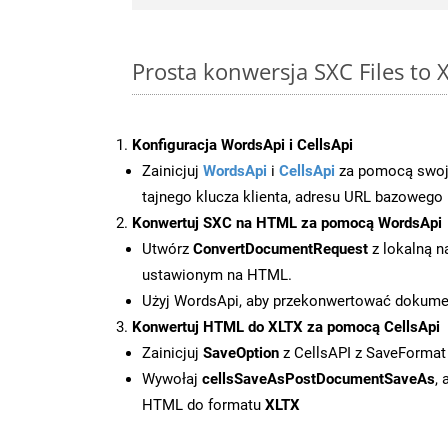
Prosta konwersja SXC Files to 
Konfiguracja WordsApi i CellsApi
Zainicjuj
WordsApi
i
CellsApi
za pomocą swojeg
tajnego klucza klienta, adresu URL bazowego i
Konwertuj SXC na HTML za pomocą WordsApi
Utwórz
ConvertDocumentRequest
z lokalną n
ustawionym na HTML.
Użyj WordsApi, aby przekonwertować dokum
Konwertuj HTML do XLTX za pomocą CellsApi
Zainicjuj
SaveOption
z CellsAPI z SaveFormat
Wywołaj
cellsSaveAsPostDocumentSaveAs
,
HTML do formatu
XLTX