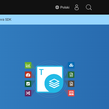
Polski
ava SDK