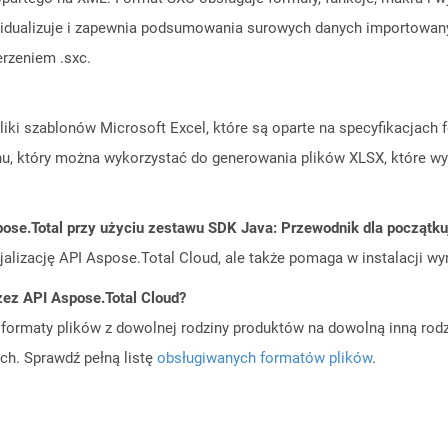
widualizuje i zapewnia podsumowania surowych danych importowany
rzeniem .sxc.
 pliki szablonów Microsoft Excel, które są oparte na specyfikacjac
u, który można wykorzystać do generowania plików XLSX, które wy
ose.Total przy użyciu zestawu SDK Java: Przewodnik dla początk
cjalizację API Aspose.Total Cloud, ale także pomaga w instalacji w
zez API Aspose.Total Cloud?
ormaty plików z dowolnej rodziny produktów na dowolną inną rodz
ch. Sprawdź pełną listę
obsługiwanych formatów plików
.