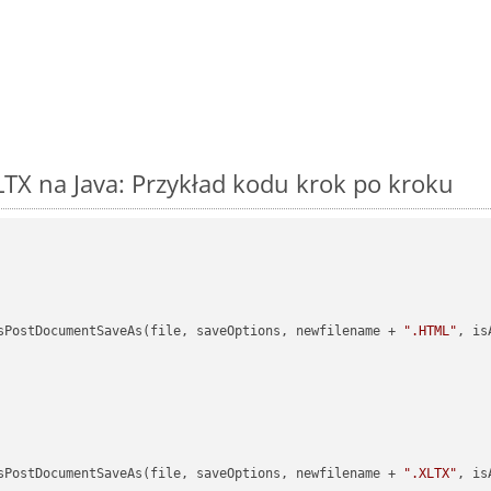
TX na Java: Przykład kodu krok po kroku
sPostDocumentSaveAs(file, saveOptions, newfilename + 
".HTML"
, is
sPostDocumentSaveAs(file, saveOptions, newfilename + 
".XLTX"
, is