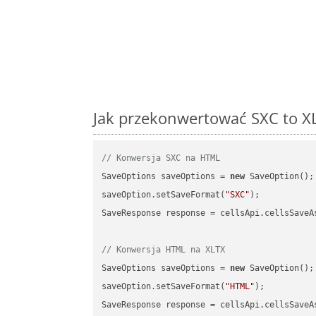
Jak przekonwertować SXC to XL
// Konwersja SXC na HTML
SaveOptions saveOptions = 
new
 SaveOption();

saveOption.setSaveFormat(
"SXC"
);

SaveResponse response = cellsApi.cellsSaveA
// Konwersja HTML na XLTX
SaveOptions saveOptions = 
new
 SaveOption();

saveOption.setSaveFormat(
"HTML"
);

SaveResponse response = cellsApi.cellsSaveA