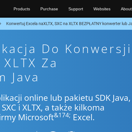
Products
Purchase
Support
Websites
About
Konwertuj Excela naXLTX, SXC na XLTX BEZPŁATNY konwerter lub J
ikacja Do Konwersji
 XLTX Za
m Java
likacji online lub pakietu SDK Java,
XC i XLTX, a także kilkoma
&174;
irmy Microsoft
Excel.