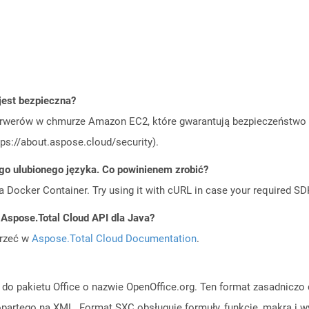
jest bezpieczna?
rwerów w chmurze Amazon EC2, które gwarantują bezpieczeństwo i 
ps://about.aspose.cloud/security).
go ulubionego języka. Co powinienem zrobić?
a Docker Container. Try using it with cURL in case your required SDK
 Aspose.Total Cloud API dla Java?
jrzeć w
Aspose.Total Cloud Documentation
.
 do pakietu Office o nazwie OpenOffice.org. Ten format zasadniczo
opartego na XML. Format SXC obsługuje formuły, funkcje, makra i w