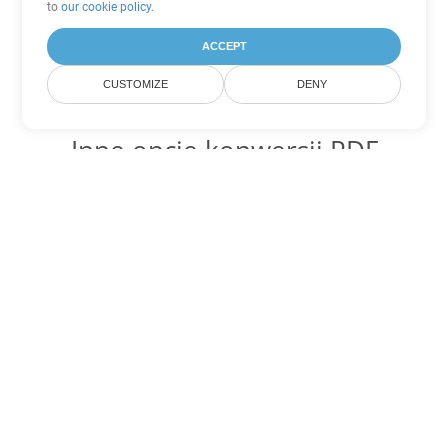
to
our cookie policy
.
ACCEPT
CUSTOMIZE
DENY
Inne opcje konwersji PDF
Konwertuj WEB na DOC
DOC:
Microsoft Word Binary Format
Konwertuj WEB na DOT
DOT:
Microsoft Word Template Files
Konwertuj WEB na DOCX
DOCX:
Office 2007+ Word Document
Konwertuj WEB na DOCM