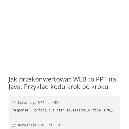
Jak przekonwertować WEB to PPT na
Java: Przykład kodu krok po kroku
// Konwersja WEB na HTML
response 
=
 pdfApi.putPdfInRequestToWEB( file.
HTML
);

// Konwersja HTML na PPT