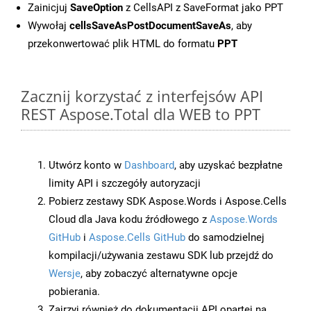
Zainicjuj
SaveOption
z CellsAPI z SaveFormat jako PPT
Wywołaj
cellsSaveAsPostDocumentSaveAs
, aby
przekonwertować plik HTML do formatu
PPT
Zacznij korzystać z interfejsów API
REST Aspose.Total dla WEB to PPT
Utwórz konto w
Dashboard
, aby uzyskać bezpłatne
limity API i szczegóły autoryzacji
Pobierz zestawy SDK Aspose.Words i Aspose.Cells
Cloud dla Java kodu źródłowego z
Aspose.Words
GitHub
i
Aspose.Cells GitHub
do samodzielnej
kompilacji/używania zestawu SDK lub przejdź do
Wersje
, aby zobaczyć alternatywne opcje
pobierania.
Zajrzyj również do dokumentacji API opartej na