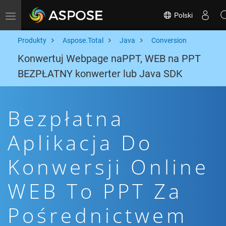
Polski
Toggle navigation
Produkty
Aspose.Total
Java
Conversion
Konwertuj Webpage naPPT, WEB na PPT
BEZPŁATNY konwerter lub Java SDK
Bezpłatna
Aplikacja Do
Konwersji Online
WEB To PPT Za
Pośrednictwem