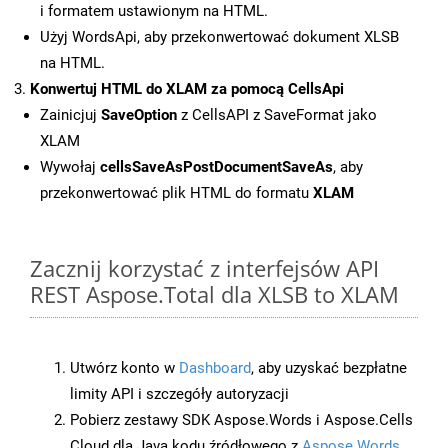
i formatem ustawionym na HTML.
Użyj WordsApi, aby przekonwertować dokument XLSB
na HTML.
Konwertuj HTML do XLAM za pomocą CellsApi
Zainicjuj
SaveOption
z CellsAPI z SaveFormat jako
XLAM
Wywołaj
cellsSaveAsPostDocumentSaveAs
, aby
przekonwertować plik HTML do formatu
XLAM
Zacznij korzystać z interfejsów API
REST Aspose.Total dla XLSB to XLAM
Utwórz konto w
Dashboard
, aby uzyskać bezpłatne
limity API i szczegóły autoryzacji
Pobierz zestawy SDK Aspose.Words i Aspose.Cells
Cloud dla Java kodu źródłowego z
Aspose.Words