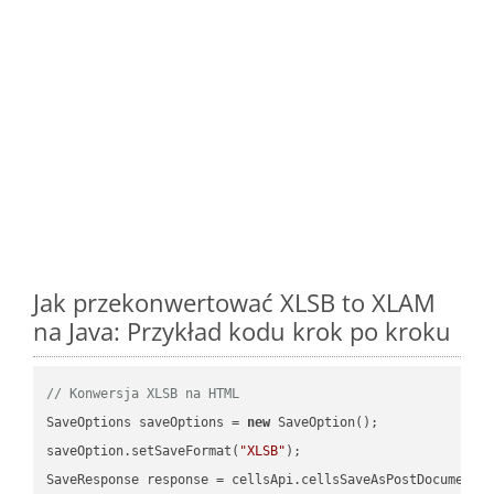
Jak przekonwertować XLSB to XLAM
na Java: Przykład kodu krok po kroku
// Konwersja XLSB na HTML
SaveOptions saveOptions = 
new
 SaveOption();

saveOption.setSaveFormat(
"XLSB"
);

SaveResponse response = cellsApi.cellsSaveAsPostDocumentS