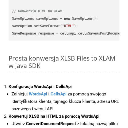
// Konwersja HTML na XLAM
SaveOptions saveOptions = 
new
 SaveOption();

saveOption.setSaveFormat(
"HTML"
);

SaveResponse response = cellsApi.cellsSaveAsPostDocumentS
Prosta konwersja XLSB Files to XLAM
w Java SDK
Konfiguracja WordsApi i CellsApi
Zainicjuj
WordsApi
i
CellsApi
za pomocą swojego
identyfikatora klienta, tajnego klucza klienta, adresu URL
bazowego i wersji API
Konwertuj XLSB na HTML za pomocą WordsApi
Utwórz
ConvertDocumentRequest
z lokalną nazwą pliku