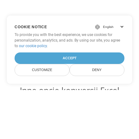
COOKIE NOTICE
To provide you with the best experience, we use cookies for
personalization, analytics, and ads. By using our site, you agree
to
our cookie policy
.
ACCEPT
CUSTOMIZE
DENY
Inne opcje konwersji Excel
Konwertuj XLSB na DOC
DOC:
Microsoft Word Binary Format
Konwertuj XLSB na DOT