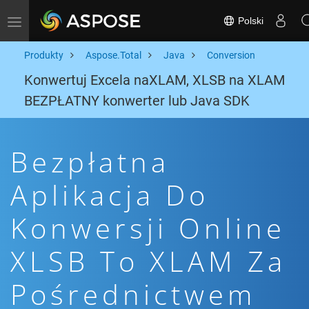
Polski
Toggle navigation
Produkty
Aspose.Total
Java
Conversion
Konwertuj Excela naXLAM, XLSB na XLAM
BEZPŁATNY konwerter lub Java SDK
Bezpłatna
Aplikacja Do
Konwersji Online
XLSB To XLAM Za
Pośrednictwem