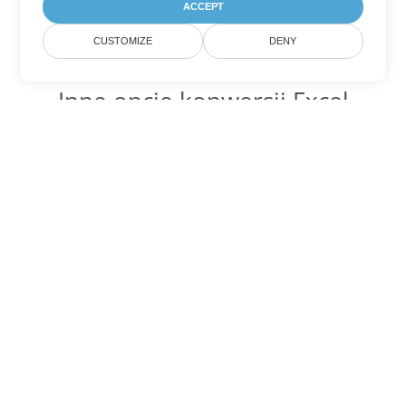
ACCEPT
CUSTOMIZE
DENY
Inne opcje konwersji Excel
Konwertuj XLTM na DOC
DOC:
Microsoft Word Binary Format
Konwertuj XLTM na DOT
DOT:
Microsoft Word Template Files
Konwertuj XLTM na DOCX
DOCX:
Office 2007+ Word Document
Konwertuj XLTM na DOCM
DOCM:
Microsoft Word 2007 Marco File