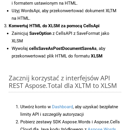
i formatem ustawionym na HTML.
Użyj WordsApi, aby przekonwertować dokument XLTM
na HTML.
Konwertuj HTML do XLSM za pomocą CellsApi
Zainicjuj
SaveOption
z CellsAPI z SaveFormat jako
XLSM
Wywołaj
cellsSaveAsPostDocumentSaveAs
, aby
przekonwertować plik HTML do formatu
XLSM
Zacznij korzystać z interfejsów API
REST Aspose.Total dla XLTM to XLSM
Utwórz konto w
Dashboard
, aby uzyskać bezpłatne
limity API i szczegóły autoryzacji
Pobierz zestawy SDK Aspose.Words i Aspose.Cells
Cloud dla Java kodu źródłowego z
Aspose.Words