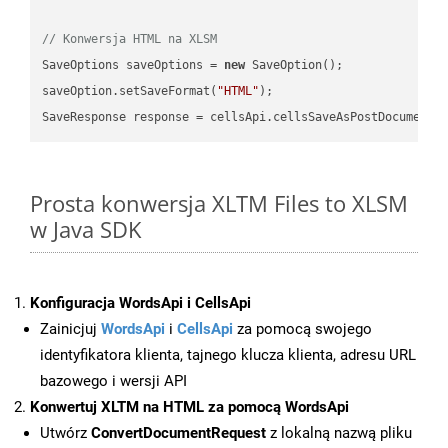
// Konwersja HTML na XLSM
SaveOptions saveOptions = 
new
 SaveOption();

saveOption.setSaveFormat(
"HTML"
);

SaveResponse response = cellsApi.cellsSaveAsPostDocumentS
Prosta konwersja XLTM Files to XLSM
w Java SDK
Konfiguracja WordsApi i CellsApi
Zainicjuj
WordsApi
i
CellsApi
za pomocą swojego
identyfikatora klienta, tajnego klucza klienta, adresu URL
bazowego i wersji API
Konwertuj XLTM na HTML za pomocą WordsApi
Utwórz
ConvertDocumentRequest
z lokalną nazwą pliku