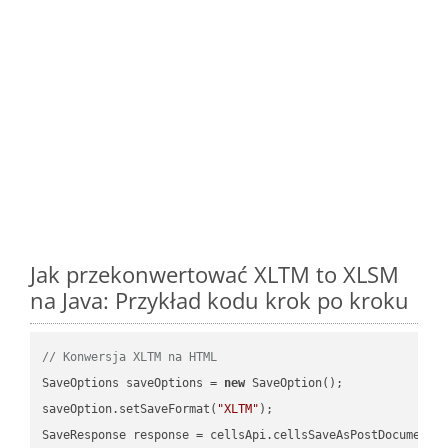
Jak przekonwertować XLTM to XLSM
na Java: Przykład kodu krok po kroku
// Konwersja XLTM na HTML
SaveOptions saveOptions = 
new
 SaveOption();

saveOption.setSaveFormat(
"XLTM"
);

SaveResponse response = cellsApi.cellsSaveAsPostDocumentS