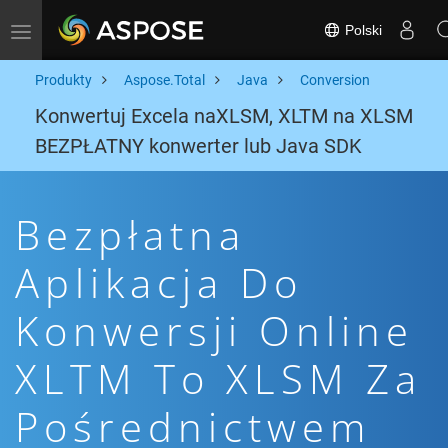
Polski
Toggle navigation
Produkty
Aspose.Total
Java
Conversion
Konwertuj Excela naXLSM, XLTM na XLSM
BEZPŁATNY konwerter lub Java SDK
Bezpłatna
Aplikacja Do
Konwersji Online
XLTM To XLSM Za
Pośrednictwem