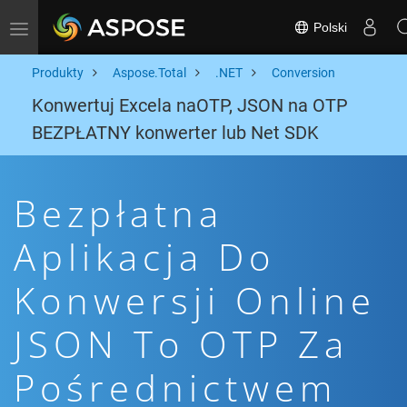
Polski
Toggle navigation
Produkty
Aspose.Total
.NET
Conversion
Konwertuj Excela naOTP, JSON na OTP
BEZPŁATNY konwerter lub Net SDK
Bezpłatna
Aplikacja Do
Konwersji Online
JSON To OTP Za
Pośrednictwem