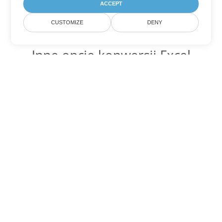
ACCEPT
CUSTOMIZE
DENY
Inne opcje konwersji Excel
Konwertuj JSON na DOC
DOC:
Microsoft Word Binary Format
Konwertuj JSON na DOT
DOT:
Microsoft Word Template Files
Konwertuj JSON na DOCX
DOCX:
Office 2007+ Word Document
Konwertuj JSON na DOCM
DOCM:
Microsoft Word 2007 Marco File