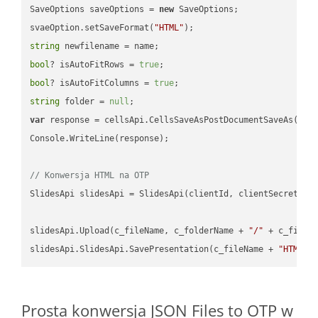
SaveOptions saveOptions = 
new
 SaveOptions;

svaeOption.setSaveFormat(
"HTML"
string
bool
? isAutoFitRows = 
true
bool
? isAutoFitColumns = 
true
string
 folder = 
null
var
 response = cellsApi.CellsSaveAsPostDocumentSaveAs(name
Console.WriteLine(response);

// Konwersja HTML na OTP
SlidesApi slidesApi = SlidesApi(clientId, clientSecret);

slidesApi.Upload(c_fileName, c_folderName + 
"/"
 + c_fileNa
slidesApi.SlidesApi.SavePresentation(c_fileName + 
"HTML"
,
Prosta konwersja JSON Files to OTP w