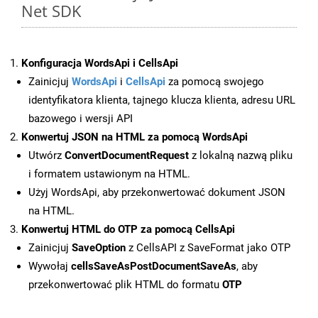
Net SDK
Konfiguracja WordsApi i CellsApi
Zainicjuj
WordsApi
i
CellsApi
za pomocą swojego
identyfikatora klienta, tajnego klucza klienta, adresu URL
bazowego i wersji API
Konwertuj JSON na HTML za pomocą WordsApi
Utwórz
ConvertDocumentRequest
z lokalną nazwą pliku
i formatem ustawionym na HTML.
Użyj WordsApi, aby przekonwertować dokument JSON
na HTML.
Konwertuj HTML do OTP za pomocą CellsApi
Zainicjuj
SaveOption
z CellsAPI z SaveFormat jako OTP
Wywołaj
cellsSaveAsPostDocumentSaveAs
, aby
przekonwertować plik HTML do formatu
OTP