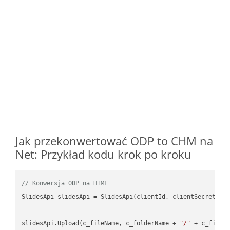
Jak przekonwertować ODP to CHM na
Net: Przykład kodu krok po kroku
// Konwersja ODP na HTML
SlidesApi slidesApi = SlidesApi(clientId, clientSecret);

slidesApi.Upload(c_fileName, c_folderName + 
"/"
 + c_fileNa