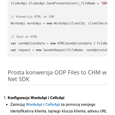
slidesApi.SlidesApi.SavePresentation(c_fileName + 
"ODP"
, 
// Konwersja HTML na CHM
WordsApi wordsApi = 
new
 WordsApi(clientId, clientSecret);

// Save as HTML
var
 saveOptionsData = 
new
 HTMLSaveOptionsData { FileName 
var
 request = 
new
Prosta konwersja ODP Files to CHM w
Net SDK
Konfiguracja WordsApi i CellsApi
Zainicjuj
WordsApi
i
CellsApi
za pomocą swojego
identyfikatora klienta, tajnego klucza klienta, adresu URL