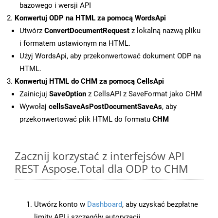
bazowego i wersji API
Konwertuj ODP na HTML za pomocą WordsApi
Utwórz
ConvertDocumentRequest
z lokalną nazwą pliku
i formatem ustawionym na HTML.
Użyj WordsApi, aby przekonwertować dokument ODP na
HTML.
Konwertuj HTML do CHM za pomocą CellsApi
Zainicjuj
SaveOption
z CellsAPI z SaveFormat jako CHM
Wywołaj
cellsSaveAsPostDocumentSaveAs
, aby
przekonwertować plik HTML do formatu
CHM
Zacznij korzystać z interfejsów API
REST Aspose.Total dla ODP to CHM
Utwórz konto w
Dashboard
, aby uzyskać bezpłatne
limity API i szczegóły autoryzacji