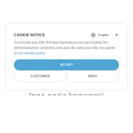
COOKIE NOTICE
To provide you with the best experience, we use cookies for
personalization, analytics, and ads. By using our site, you agree
to
our cookie policy
.
ACCEPT
CUSTOMIZE
DENY
Inne opcje konwersji
PowerPoint
Konwertuj ODP na DOC
DOC:
Microsoft Word Binary Format