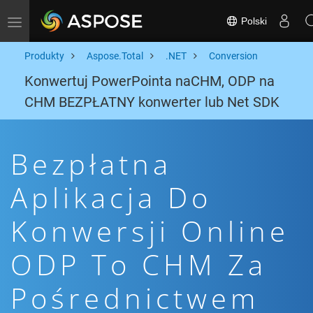
Polski
Toggle navigation
Produkty
Aspose.Total
.NET
Conversion
Konwertuj PowerPointa naCHM, ODP na
CHM BEZPŁATNY konwerter lub Net SDK
Bezpłatna
Aplikacja Do
Konwersji Online
ODP To CHM Za
Pośrednictwem