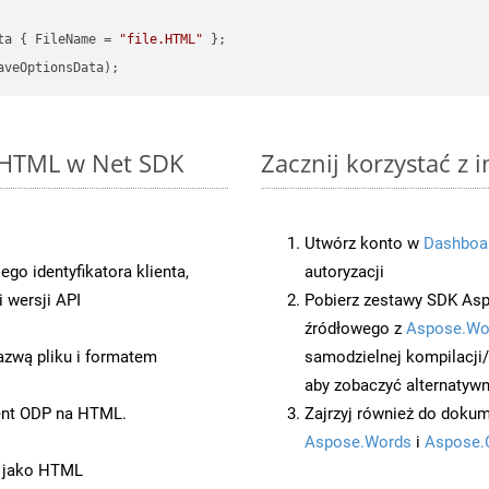
ta { FileName = 
"file.HTML"
o HTML w Net SDK
Zacznij korzystać z 
Utwórz konto w
Dashboa
o identyfikatora klienta,
autoryzacji
 wersji API
Pobierz zestawy SDK Asp
źródłowego z
Aspose.Wo
azwą pliku i formatem
samodzielnej kompilacji
aby zobaczyć alternatywn
ent ODP na HTML.
Zajrzyj również do dokum
Aspose.Words
i
Aspose.
t jako HTML