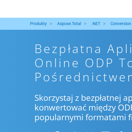
Produkty
Aspose.Total
.NET
Conversion
Bezpłatna Apl
Online ODP T
Pośrednictwe
Skorzystaj z bezpłatnej ap
konwertować między ODP 
popularnymi formatami f