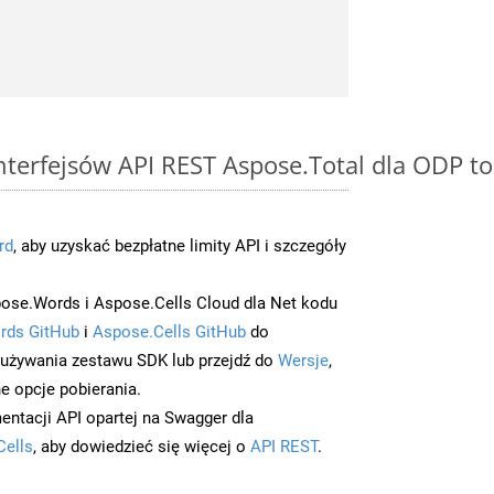
interfejsów API REST Aspose.Total dla ODP 
rd
, aby uzyskać bezpłatne limity API i szczegóły
ose.Words i Aspose.Cells Cloud dla Net kodu
rds GitHub
i
Aspose.Cells GitHub
do
/używania zestawu SDK lub przejdź do
Wersje
,
e opcje pobierania.
entacji API opartej na Swagger dla
Cells
, aby dowiedzieć się więcej o
API REST
.