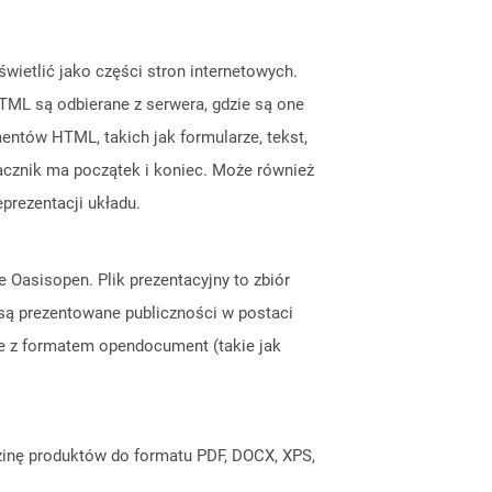
ietlić jako części stron internetowych.
TML są odbierane z serwera, gdzie są one
ntów HTML, takich jak formularze, tekst,
znacznik ma początek i koniec. Może również
eprezentacji układu.
e Oasisopen. Plik prezentacyjny to zbiór
e są prezentowane publiczności w postaci
ne z formatem opendocument (takie jak
inę produktów do formatu PDF, DOCX, XPS,