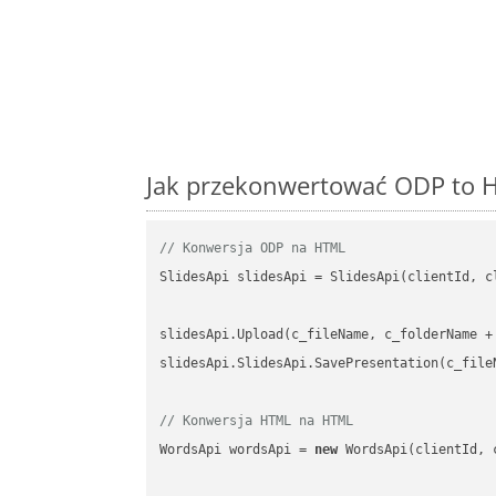
Jak przekonwertować ODP to H
// Konwersja ODP na HTML
SlidesApi slidesApi = SlidesApi(clientId, cl
slidesApi.Upload(c_fileName, c_folderName +
slidesApi.SlidesApi.SavePresentation(c_file
// Konwersja HTML na HTML
WordsApi wordsApi = 
new
 WordsApi(clientId, 