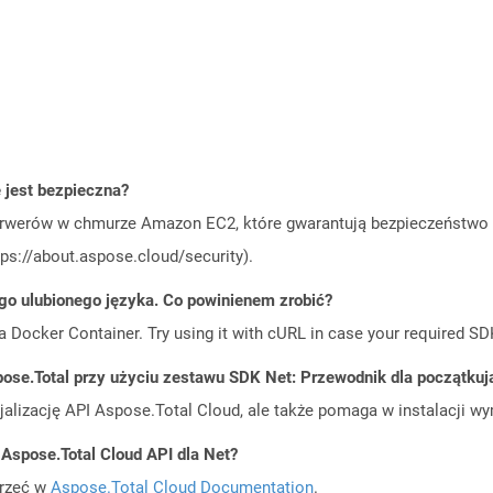
jest bezpieczna?
rwerów w chmurze Amazon EC2, które gwarantują bezpieczeństwo i 
ps://about.aspose.cloud/security).
go ulubionego języka. Co powinienem zrobić?
a Docker Container. Try using it with cURL in case your required SDK
ose.Total przy użyciu zestawu SDK Net: Przewodnik dla początku
cjalizację API Aspose.Total Cloud, ale także pomaga w instalacji w
 Aspose.Total Cloud API dla Net?
jrzeć w
Aspose.Total Cloud Documentation
.