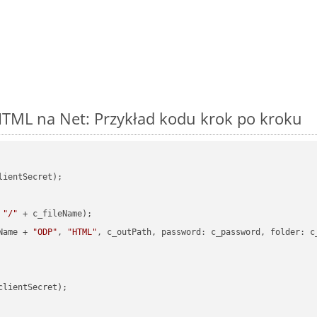
TML na Net: Przykład kodu krok po kroku
ientSecret);

 
"/"
 + c_fileName);

Name + 
"ODP"
, 
"HTML"
, c_outPath, 
password
: c_password, 
folder
: c
clientSecret);
