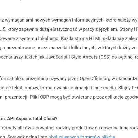
 z wymaganiami nowych wymagań informacyjnych, które należy wyśw
 5, który zapewnia dużą elastyczność w pracy z językiem. Strony H
owane z systemu lokalnego. Każda strona HTML składa się z eleme
 są reprezentowane przez znaczniki i kilka innych, w których każdy 
enariuszy, takich jak JavaScript i Style Arreets (CSS) do ogólnej r
format pliku prezentacji używany przez OpenOffice.org w standardzi
ierać tekst, obrazy, formatowanie, animacje i inne media. Slajdy t
i prezentacji. Pliki ODP mogą być otwierane przez aplikacje zgod
zez API Aspose.Total Cloud?
ormaty plików z dowolnej rodziny produktów na dowolną inną rodz
ch. Sprawdź pełną listę
obsługiwanych formatów plików
.