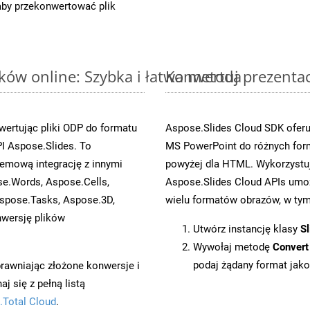
 aby przekonwertować plik
ków online: Szybka i łatwa metoda
Konwertuj prezenta
ertując pliki ODP do formatu
Aspose.Slides Cloud SDK oferu
 Aspose.Slides. To
MS PowerPoint do różnych for
emową integrację z innymi
powyżej dla HTML. Wykorzystu
se.Words, Aspose.Cells,
Aspose.Slides Cloud APIs umoż
spose.Tasks, Aspose.3D,
wielu formatów obrazów, w tym 
wersję plików
Utwórz instancję klasy
Sl
Wywołaj metodę
Convert
podaj żądany format jako
prawniając złożone konwersje i
 się z pełną listą
.Total Cloud
.