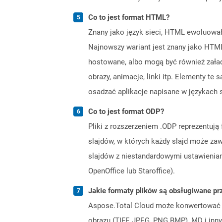
Co to jest format HTML?
Znany jako język sieci, HTML ewoluował
Najnowszy wariant jest znany jako HTML
hostowane, albo mogą być również załad
obrazy, animacje, linki itp. Elementy te
osadzać aplikacje napisane w językach sc
Co to jest format ODP?
Pliki z rozszerzeniem .ODP reprezentują 
slajdów, w których każdy slajd może zaw
slajdów z niestandardowymi ustawieniam
OpenOffice lub Staroffice).
Jakie formaty plików są obsługiwane pr
Aspose.Total Cloud może konwertować f
obrazu (TIFF, JPEG, PNG BMP), MD i inny