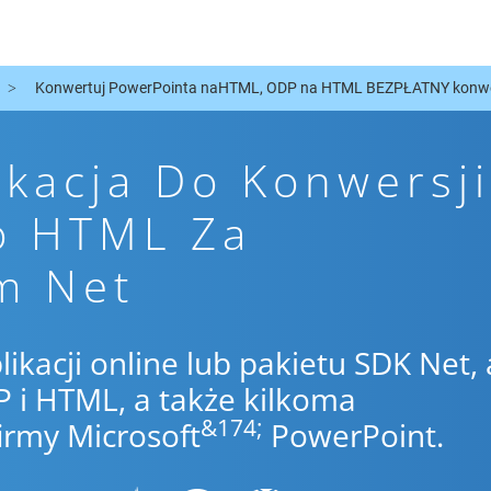
Konwertuj PowerPointa naHTML, ODP na HTML BEZPŁATNY konwer
ikacja Do Konwersji
o HTML Za
m Net
likacji online lub pakietu SDK Net,
i HTML, a także kilkoma
&174;
irmy Microsoft
PowerPoint.