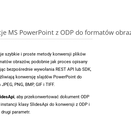
cje MS PowerPoint z ODP do formatów obra
je szybkie i proste metody konwersji plików
matów obrazów, podobnie jak proces opisany
jąc bezpośrednie wywołania REST API lub SDK,
liwiają konwersję slajdów PowerPoint do
JPEG, PNG, BMP, GIF i TIFF.
idesApi
, aby przekonwertować dokument ODP
instancji klasy SlidesApi do konwersji z ODP i
 drugi parametr.