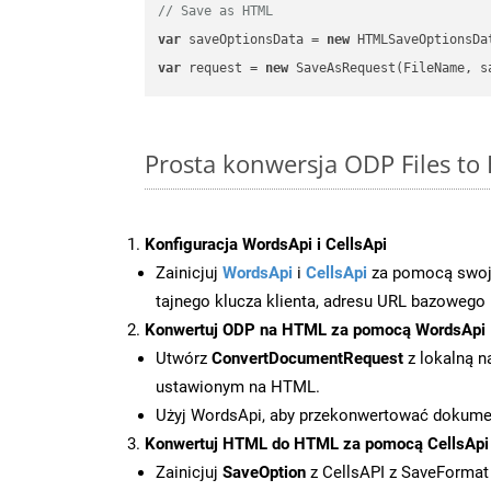
// Save as HTML
var
 saveOptionsData = 
new
 HTMLSaveOptionsDa
var
 request = 
new
Prosta konwersja ODP Files t
Konfiguracja WordsApi i CellsApi
Zainicjuj
WordsApi
i
CellsApi
za pomocą swojeg
tajnego klucza klienta, adresu URL bazowego i
Konwertuj ODP na HTML za pomocą WordsApi
Utwórz
ConvertDocumentRequest
z lokalną n
ustawionym na HTML.
Użyj WordsApi, aby przekonwertować dokum
Konwertuj HTML do HTML za pomocą CellsApi
Zainicjuj
SaveOption
z CellsAPI z SaveForma