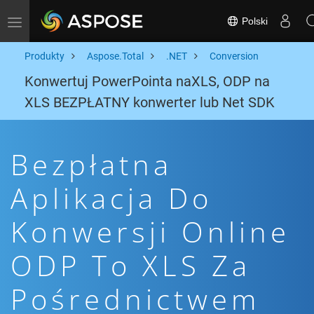
Polski
Toggle navigation
Produkty
Aspose.Total
.NET
Conversion
Konwertuj PowerPointa naXLS, ODP na
XLS BEZPŁATNY konwerter lub Net SDK
Bezpłatna
Aplikacja Do
Konwersji Online
ODP To XLS Za
Pośrednictwem