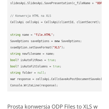
slidesApi.SlidesApi.SavePresentation(c_fileName + 
"ODP"
, 
// Konwersja HTML na XLS
CellsApi cellsApi = CellsApi(clientId, clientSecret);

string
 name = 
"file.HTML"
;

SaveOptions saveOptions = 
new
 SaveOptions;

svaeOption.setSaveFormat(
"XLS"
string
bool
? isAutoFitRows = 
true
bool
? isAutoFitColumns = 
true
string
 folder = 
null
var
 response = cellsApi.CellsSaveAsPostDocumentSaveAs(name
Prosta konwersja ODP Files to XLS w