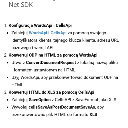
Net SDK
Konfiguracja WordsApi i CellsApi
Zainicjuj
WordsApi
i
CellsApi
za pomocą swojego
identyfikatora klienta, tajnego klucza klienta, adresu URL
bazowego i wersji API
Konwertuj ODP na HTML za pomocą WordsApi
Utwórz
ConvertDocumentRequest
z lokalną nazwą pliku
i formatem ustawionym na HTML.
Użyj WordsApi, aby przekonwertować dokument ODP na
HTML.
Konwertuj HTML do XLS za pomocą CellsApi
Zainicjuj
SaveOption
z CellsAPI z SaveFormat jako XLS
Wywołaj
cellsSaveAsPostDocumentSaveAs
, aby
przekonwertować plik HTML do formatu
XLS