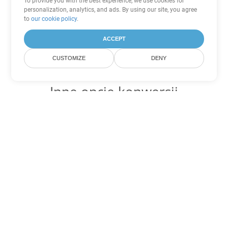
To provide you with the best experience, we use cookies for
personalization, analytics, and ads. By using our site, you agree
to
our cookie policy
.
ACCEPT
CUSTOMIZE
DENY
Inne opcje konwersji
PowerPoint
Konwertuj ODP na DOC
DOC:
Microsoft Word Binary Format
Konwertuj ODP na DOT
DOT:
Microsoft Word Template Files
Konwertuj ODP na DOCX