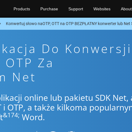
Products
Purchase
Support
Websites
About
Konwertuj słowo naOTP, OTT na OTP BEZPŁATNY konwerter lub Net
ikacja Do Konwersji
o OTP Za
m Net
likacji online lub pakietu SDK Net,
i OTP, a także kilkoma popularny
&174;
t
Word.