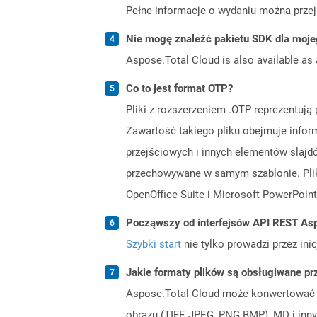
Pełne informacje o wydaniu można prze
Nie mogę znaleźć pakietu SDK dla moje
Aspose.Total Cloud is also available as 
Co to jest format OTP?
Pliki z rozszerzeniem .OTP reprezentuj
Zawartość takiego pliku obejmuje inform
przejściowych i innych elementów slajdó
przechowywane w samym szablonie. Pliki
OpenOffice Suite i Microsoft PowerPoint
Począwszy od interfejsów API REST Asp
Szybki start
nie tylko prowadzi przez ini
Jakie formaty plików są obsługiwane pr
Aspose.Total Cloud może konwertować f
obrazu (TIFF, JPEG, PNG BMP), MD i inny