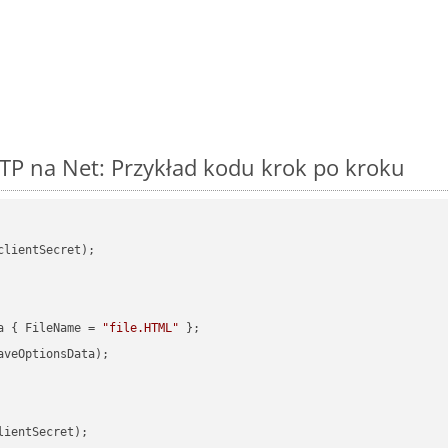
TP na Net: Przykład kodu krok po kroku
clientSecret);

a { FileName = 
"file.HTML"
veOptionsData);

ientSecret);
