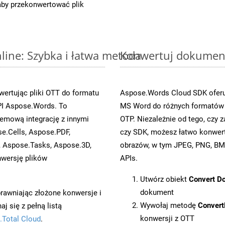
 aby przekonwertować plik
ine: Szybka i łatwa metoda
Konwertuj dokument
ertując pliki OTT do formatu
Aspose.Words Cloud SDK oferuj
I Aspose.Words. To
MS Word do różnych formatów o
emową integrację z innymi
OTP. Niezależnie od tego, czy
se.Cells, Aspose.PDF,
czy SDK, możesz łatwo konwe
, Aspose.Tasks, Aspose.3D,
obrazów, w tym JPEG, PNG, BMP
wersję plików
APIs.
Utwórz obiekt
Convert D
dokument
prawniając złożone konwersje i
Wywołaj metodę
Conver
 się z pełną listą
konwersji z OTT
.Total Cloud
.