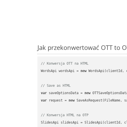
Jak przekonwertować OTT to O
// Konwersja OTT na HTML
WordsApi wordsApi = 
new
 WordsApi(clientId, 
// Save as HTML
var
 saveOptionsData = 
new
 OTTSaveOptionsDat
var
 request = 
new
 SaveAsRequest(FileName, sa
// Konwersja HTML na OTP
SlidesApi slidesApi = SlidesApi(clientId, cl