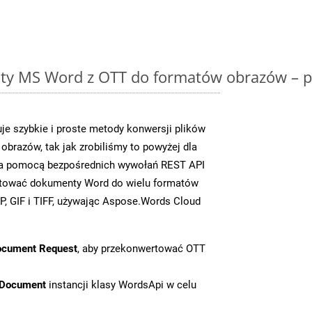
y MS Word z OTT do formatów obrazów – p
e szybkie i proste metody konwersji plików
brazów, tak jak zrobiliśmy to powyżej dla
 za pomocą bezpośrednich wywołań REST API
rtować dokumenty Word do wielu formatów
, GIF i TIFF, używając Aspose.Words Cloud
ocument Request
, aby przekonwertować OTT
tDocument
instancji klasy WordsApi w celu