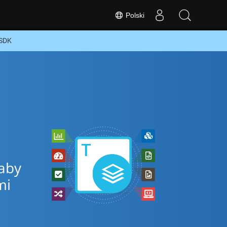
Polski
 SDK
 aby
mi