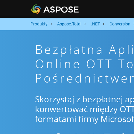
Produkty
Aspose.Total
.NET
Conversion
Bezpłatna Apl
Online OTT T
Pośrednictwe
Skorzystaj z bezpłatnej ap
konwertować między OTT 
formatami firmy Microsof