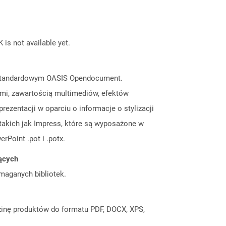
 is not available yet.
ie standardowym OASIS Opendocument.
ami, zawartością multimediów, efektów
ezentacji w oparciu o informacje o stylizacji
takich jak Impress, które są wyposażone w
Point .pot i .potx.
jących
ymaganych bibliotek.
inę produktów do formatu PDF, DOCX, XPS,