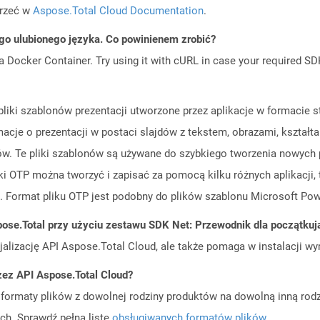
jrzeć w
Aspose.Total Cloud Documentation
.
go ulubionego języka. Co powinienem zrobić?
a Docker Container. Try using it with cURL in case your required SDK
ą pliki szablonów prezentacji utworzone przez aplikacje w formac
acje o prezentacji w postaci slajdów z tekstem, obrazami, kształt
w. Te pliki szablonów są używane do szybkiego tworzenia nowych pr
 OTP można tworzyć i zapisać za pomocą kilku różnych aplikacji, 
. Format pliku OTP jest podobny do plików szablonu Microsoft Power
ose.Total przy użyciu zestawu SDK Net: Przewodnik dla początku
cjalizację API Aspose.Total Cloud, ale także pomaga w instalacji w
zez API Aspose.Total Cloud?
ormaty plików z dowolnej rodziny produktów na dowolną inną rodz
ch. Sprawdź pełną listę
obsługiwanych formatów plików
.