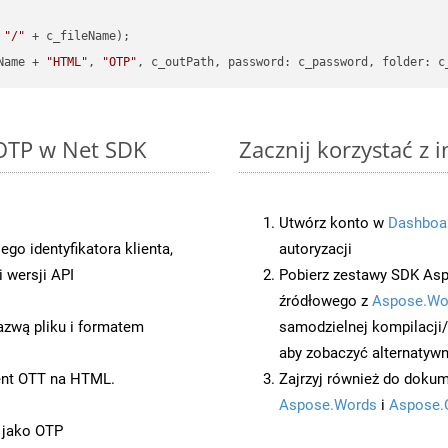
 
"/"
 + c_fileName);

Name + 
"HTML"
, 
"OTP"
, c_outPath, 
password
: c_password, 
folder
 OTP w Net SDK
Zacznij korzystać z 
Utwórz konto w
Dashboa
o identyfikatora klienta,
autoryzacji
 wersji API
Pobierz zestawy SDK Asp
źródłowego z
Aspose.Wo
azwą pliku i formatem
samodzielnej kompilacji
aby zobaczyć alternatywn
ent OTT na HTML.
Zajrzyj również do dokum
Aspose.Words
i
Aspose.
 jako OTP