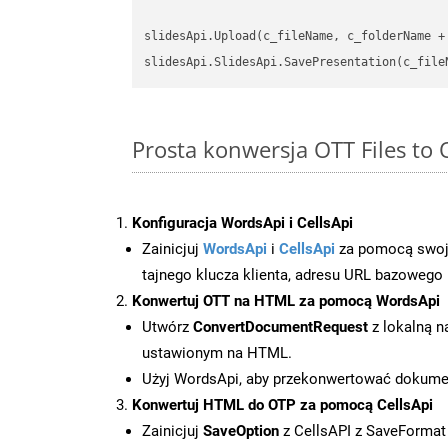
slidesApi.Upload(c_fileName, c_folderName +
slidesApi.SlidesApi.SavePresentation(c_file
Prosta konwersja OTT Files to
Konfiguracja WordsApi i CellsApi
Zainicjuj
WordsApi
i
CellsApi
za pomocą swojeg
tajnego klucza klienta, adresu URL bazowego i
Konwertuj OTT na HTML za pomocą WordsApi
Utwórz
ConvertDocumentRequest
z lokalną n
ustawionym na HTML.
Użyj WordsApi, aby przekonwertować dokum
Konwertuj HTML do OTP za pomocą CellsApi
Zainicjuj
SaveOption
z CellsAPI z SaveFormat