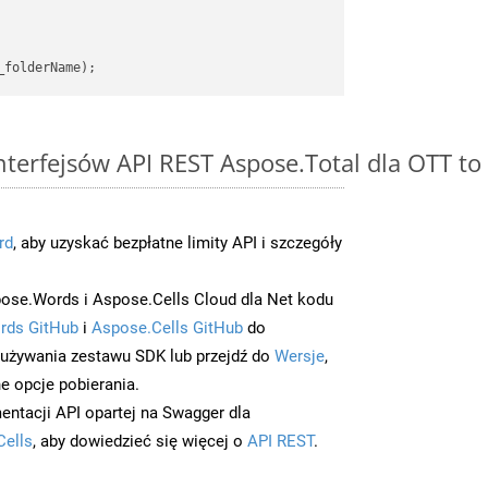
interfejsów API REST Aspose.Total dla OTT t
rd
, aby uzyskać bezpłatne limity API i szczegóły
ose.Words i Aspose.Cells Cloud dla Net kodu
rds GitHub
i
Aspose.Cells GitHub
do
/używania zestawu SDK lub przejdź do
Wersje
,
e opcje pobierania.
entacji API opartej na Swagger dla
Cells
, aby dowiedzieć się więcej o
API REST
.