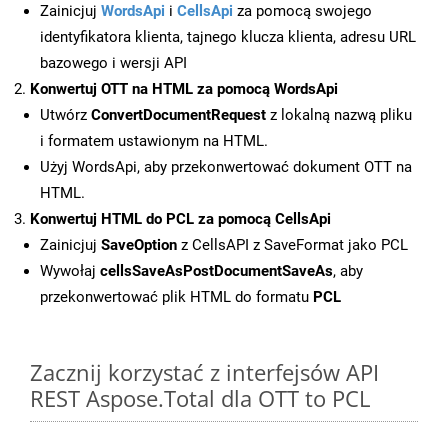
Zainicjuj
WordsApi
i
CellsApi
za pomocą swojego
identyfikatora klienta, tajnego klucza klienta, adresu URL
bazowego i wersji API
Konwertuj OTT na HTML za pomocą WordsApi
Utwórz
ConvertDocumentRequest
z lokalną nazwą pliku
i formatem ustawionym na HTML.
Użyj WordsApi, aby przekonwertować dokument OTT na
HTML.
Konwertuj HTML do PCL za pomocą CellsApi
Zainicjuj
SaveOption
z CellsAPI z SaveFormat jako PCL
Wywołaj
cellsSaveAsPostDocumentSaveAs
, aby
przekonwertować plik HTML do formatu
PCL
Zacznij korzystać z interfejsów API
REST Aspose.Total dla OTT to PCL