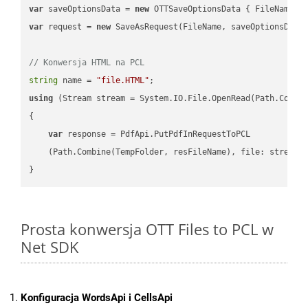
var
 saveOptionsData = 
new
 OTTSaveOptionsData { FileName =
var
 request = 
new
 SaveAsRequest(FileName, saveOptionsData)
// Konwersja HTML na PCL
string
 name = 
"file.HTML"
using
 (Stream stream = System.IO.File.OpenRead(Path.Combin
{

var
 response = PdfApi.PutPdfInRequestToPCL

    (Path.Combine(TempFolder, resFileName), file: stream);
Prosta konwersja OTT Files to PCL w
Net SDK
Konfiguracja WordsApi i CellsApi