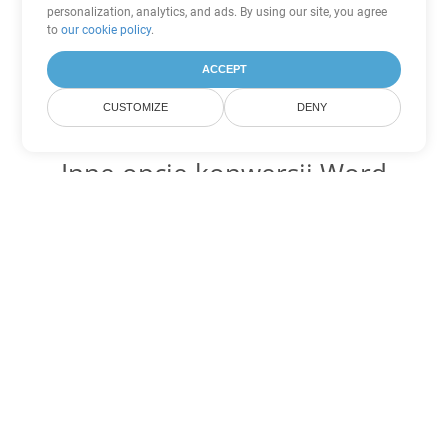
personalization, analytics, and ads. By using our site, you agree
to
our cookie policy
.
ACCEPT
CUSTOMIZE
DENY
Inne opcje konwersji Word
Konwertuj OTT na DOC
DOC:
Microsoft Word Binary Format
Konwertuj OTT na DOT
DOT:
Microsoft Word Template Files
Konwertuj OTT na DOCX
DOCX:
Office 2007+ Word Document