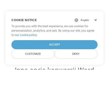
COOKIE NOTICE
To provide you with the best experience, we use cookies for
personalization, analytics, and ads. By using our site, you agree
to
our cookie policy
.
ACCEPT
CUSTOMIZE
DENY
Inne opcje konwersji Word
Konwertuj OTT na DOC
DOC:
Microsoft Word Binary Format
Konwertuj OTT na DOT