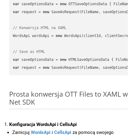
var
 saveOptionsData = 
new
 OTTSaveOptionsData { FileName =
var
 request = 
new
 SaveAsRequest(FileName, saveOptionsData)
// Konwersja HTML na XAML
WordsApi wordsApi = 
new
 WordsApi(clientId, clientSecret);

// Save as HTML
var
 saveOptionsData = 
new
 HTMLSaveOptionsData { FileName 
var
 request = 
new
Prosta konwersja OTT Files to XAML w
Net SDK
Konfiguracja WordsApi i CellsApi
Zainicjuj
WordsApi
i
CellsApi
za pomocą swojego