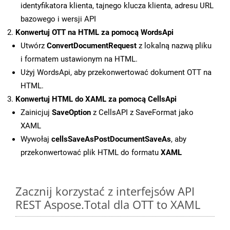
identyfikatora klienta, tajnego klucza klienta, adresu URL
bazowego i wersji API
Konwertuj OTT na HTML za pomocą WordsApi
Utwórz
ConvertDocumentRequest
z lokalną nazwą pliku
i formatem ustawionym na HTML.
Użyj WordsApi, aby przekonwertować dokument OTT na
HTML.
Konwertuj HTML do XAML za pomocą CellsApi
Zainicjuj
SaveOption
z CellsAPI z SaveFormat jako
XAML
Wywołaj
cellsSaveAsPostDocumentSaveAs
, aby
przekonwertować plik HTML do formatu
XAML
Zacznij korzystać z interfejsów API
REST Aspose.Total dla OTT to XAML