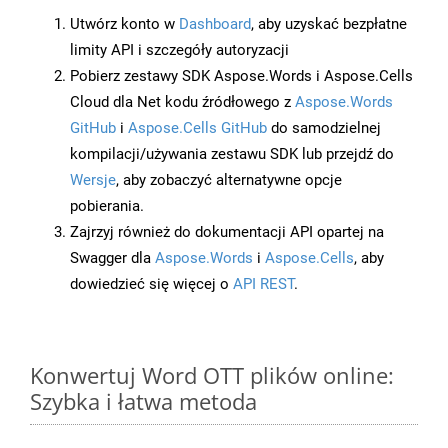
Utwórz konto w
Dashboard
, aby uzyskać bezpłatne
limity API i szczegóły autoryzacji
Pobierz zestawy SDK Aspose.Words i Aspose.Cells
Cloud dla Net kodu źródłowego z
Aspose.Words
GitHub
i
Aspose.Cells GitHub
do samodzielnej
kompilacji/używania zestawu SDK lub przejdź do
Wersje
, aby zobaczyć alternatywne opcje
pobierania.
Zajrzyj również do dokumentacji API opartej na
Swagger dla
Aspose.Words
i
Aspose.Cells
, aby
dowiedzieć się więcej o
API REST
.
Konwertuj Word OTT plików online:
Szybka i łatwa metoda