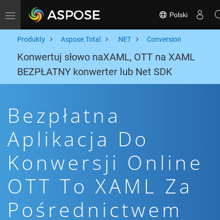
Polski
Toggle navigation
Produkty
Aspose.Total
.NET
Conversion
Konwertuj słowo naXAML, OTT na XAML
BEZPŁATNY konwerter lub Net SDK
Bezpłatna
Aplikacja Do
Konwersji Online
OTT To XAML Za
Pośrednictwem