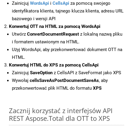
Zainicjuj
WordsApi
i
CellsApi
za pomocą swojego
identyfikatora klienta, tajnego klucza klienta, adresu URL
bazowego i wersji API
Konwertuj OTT na HTML za pomocą WordsApi
Utwórz
ConvertDocumentRequest
z lokalną nazwą pliku
i formatem ustawionym na HTML.
Użyj WordsApi, aby przekonwertować dokument OTT na
HTML.
Konwertuj HTML do XPS za pomocą CellsApi
Zainicjuj
SaveOption
z CellsAPI z SaveFormat jako XPS
Wywołaj
cellsSaveAsPostDocumentSaveAs
, aby
przekonwertować plik HTML do formatu
XPS
Zacznij korzystać z interfejsów API
REST Aspose.Total dla OTT to XPS