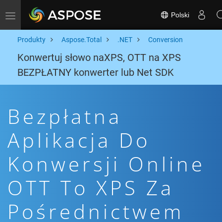
Polski
Toggle navigation
Produkty
Aspose.Total
.NET
Conversion
Konwertuj słowo naXPS, OTT na XPS
BEZPŁATNY konwerter lub Net SDK
Bezpłatna
Aplikacja Do
Konwersji Online
OTT To XPS Za
Pośrednictwem