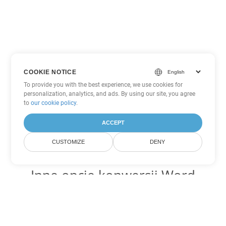
COOKIE NOTICE
To provide you with the best experience, we use cookies for
personalization, analytics, and ads. By using our site, you agree
to
our cookie policy
.
ACCEPT
CUSTOMIZE
DENY
Inne opcje konwersji Word
Konwertuj OTT na DOC
DOC:
Microsoft Word Binary Format