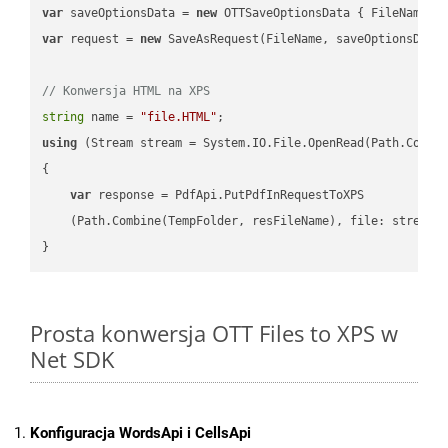
var
 saveOptionsData = 
new
 OTTSaveOptionsData { FileName =
var
 request = 
new
 SaveAsRequest(FileName, saveOptionsData)
// Konwersja HTML na XPS
string
 name = 
"file.HTML"
using
 (Stream stream = System.IO.File.OpenRead(Path.Combin
{

var
 response = PdfApi.PutPdfInRequestToXPS

    (Path.Combine(TempFolder, resFileName), file: stream);
Prosta konwersja OTT Files to XPS w
Net SDK
Konfiguracja WordsApi i CellsApi