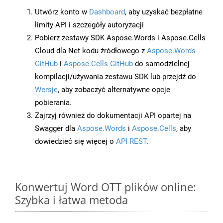
Utwórz konto w
Dashboard
, aby uzyskać bezpłatne
limity API i szczegóły autoryzacji
Pobierz zestawy SDK Aspose.Words i Aspose.Cells
Cloud dla Net kodu źródłowego z
Aspose.Words
GitHub
i
Aspose.Cells GitHub
do samodzielnej
kompilacji/używania zestawu SDK lub przejdź do
Wersje
, aby zobaczyć alternatywne opcje
pobierania.
Zajrzyj również do dokumentacji API opartej na
Swagger dla
Aspose.Words
i
Aspose.Cells
, aby
dowiedzieć się więcej o
API REST
.
Konwertuj Word OTT plików online:
Szybka i łatwa metoda