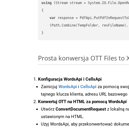
using
 (Stream stream = System.IO.File.OpenR
{

var
 response = PdfApi.PutPdfInRequestToX
    (Path.Combine(TempFolder, resFileName), 
Prosta konwersja OTT Files to
Konfiguracja WordsApi i CellsApi
Zainicjuj
WordsApi
i
CellsApi
za pomocą swojeg
tajnego klucza klienta, adresu URL bazowego i
Konwertuj OTT na HTML za pomocą WordsApi
Utwórz
ConvertDocumentRequest
z lokalną n
ustawionym na HTML.
Użyj WordsApi, aby przekonwertować dokum