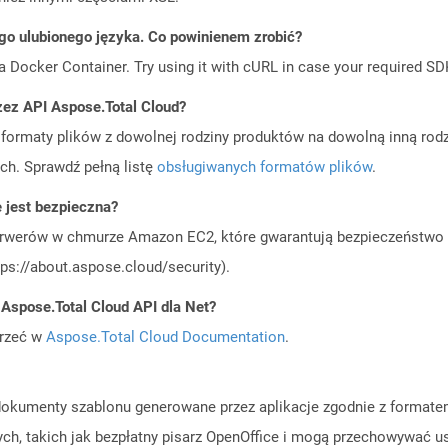
go ulubionego języka. Co powinienem zrobić?
a Docker Container. Try using it with cURL in case your required SDK
zez API Aspose.Total Cloud?
ormaty plików z dowolnej rodziny produktów na dowolną inną rodz
ch. Sprawdź pełną listę
obsługiwanych formatów plików
.
 jest bezpieczna?
rwerów w chmurze Amazon EC2, które gwarantują bezpieczeństwo i 
ps://about.aspose.cloud/security).
 Aspose.Total Cloud API dla Net?
jrzeć w
Aspose.Total Cloud Documentation
.
ą dokumenty szablonu generowane przez aplikacje zgodnie z forma
ch, takich jak bezpłatny pisarz OpenOffice i mogą przechowywać u