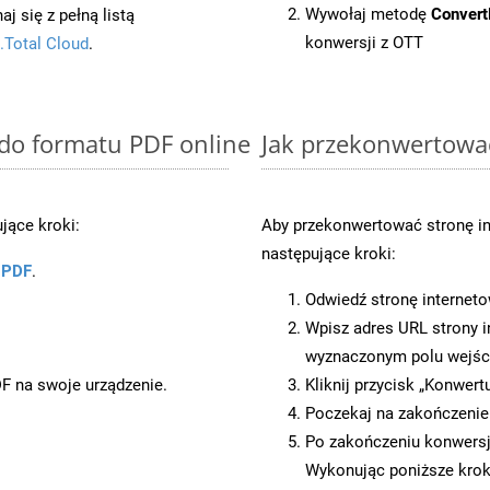
Wywołaj metodę
Conver
 się z pełną listą
konwersji z OTT
.Total Cloud
.
 do formatu PDF online
Jak przekonwertowa
jące kroki:
Aby przekonwertować stronę i
następujące kroki:
u PDF
.
Odwiedź stronę internet
Wpisz adres URL strony i
wyznaczonym polu wejś
DF na swoje urządzenie.
Kliknij przycisk „Konwert
Poczekaj na zakończenie
Po zakończeniu konwersji
Wykonując poniższe krok