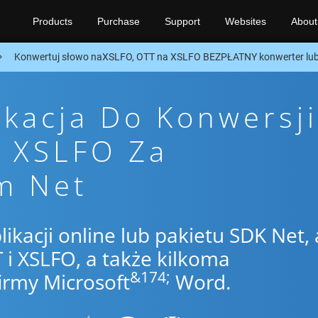
Products
Purchase
Support
Websites
About
Konwertuj słowo naXSLFO, OTT na XSLFO BEZPŁATNY konwerter lub
ikacja Do Konwersji
o XSLFO Za
m Net
likacji online lub pakietu SDK Net,
i XSLFO, a także kilkoma
&174;
irmy Microsoft
Word.