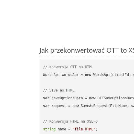
Jak przekonwertować OTT to X
// Konwersja OTT na HTML
WordsApi wordsApi = 
new
 WordsApi(clientId, 
// Save as HTML
var
 saveOptionsData = 
new
 OTTSaveOptionsDat
var
 request = 
new
 SaveAsRequest(FileName, sa
// Konwersja HTML na XSLFO
string
 name = 
"file.HTML"