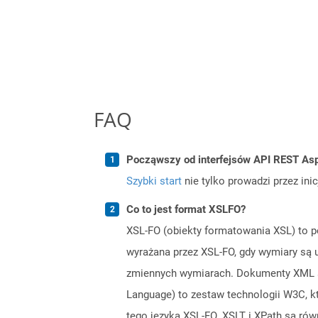
FAQ
Począwszy od interfejsów API REST Asp
Szybki start
nie tylko prowadzi przez ini
Co to jest format XSLFO?
XSL-FO (obiekty formatowania XSL) to p
wyrażana przez XSL-FO, gdy wymiary są 
zmiennych wymiarach. Dokumenty XML sf
Language) to zestaw technologii W3C, 
tego języka XSL-FO. XSLT i XPath są rów