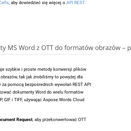
Cells
, aby dowiedzieć się więcej o
API REST
.
y MS Word z OTT do formatów obrazów – p
e szybkie i proste metody konwersji plików
brazów, tak jak zrobiliśmy to powyżej dla
czy za pomocą bezpośrednich wywołań REST API
rtować dokumenty Word do wielu formatów
, GIF i TIFF, używając Aspose.Words Cloud
ocument Request
, aby przekonwertować OTT