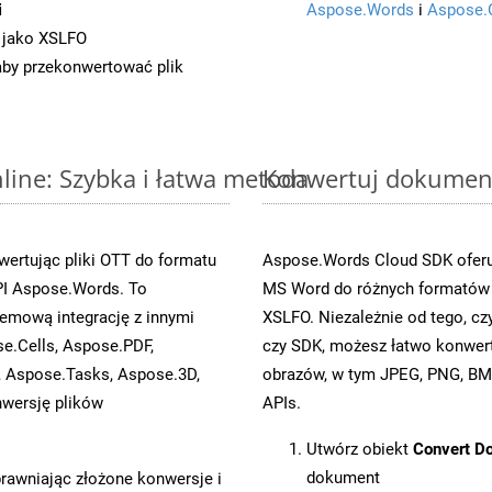
i
Aspose.Words
i
Aspose.
 jako XSLFO
 aby przekonwertować plik
ine: Szybka i łatwa metoda
Konwertuj dokument
ertując pliki OTT do formatu
Aspose.Words Cloud SDK oferuj
I Aspose.Words. To
MS Word do różnych formatów o
emową integrację z innymi
XSLFO. Niezależnie od tego, 
se.Cells, Aspose.PDF,
czy SDK, możesz łatwo konwe
, Aspose.Tasks, Aspose.3D,
obrazów, w tym JPEG, PNG, BMP
wersję plików
APIs.
Utwórz obiekt
Convert D
dokument
prawniając złożone konwersje i