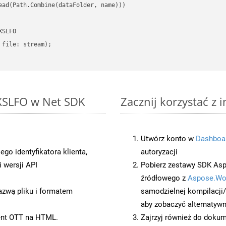
ead(Path.Combine(dataFolder, name)))

SLFO

file: stream);

 XSLFO w Net SDK
Zacznij korzystać z 
Utwórz konto w
Dashboa
o identyfikatora klienta,
autoryzacji
 wersji API
Pobierz zestawy SDK Asp
źródłowego z
Aspose.Wo
azwą pliku i formatem
samodzielnej kompilacji
aby zobaczyć alternatywn
ent OTT na HTML.
Zajrzyj również do dokum