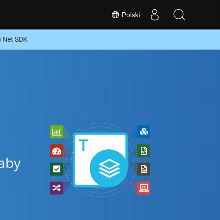
Polski
 Net SDK
 aby