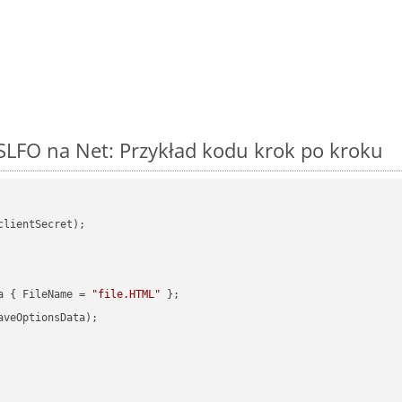
SLFO na Net: Przykład kodu krok po kroku
clientSecret);

a { FileName = 
"file.HTML"
veOptionsData);
