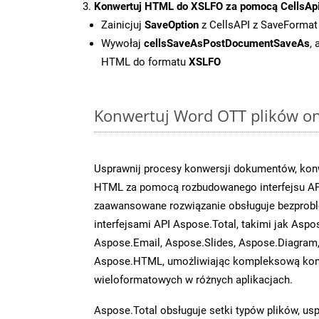
Konwertuj HTML do XSLFO za pomocą CellsAp
Zainicjuj
SaveOption
z CellsAPI z SaveFormat
Wywołaj
cellsSaveAsPostDocumentSaveAs
,
HTML do formatu
XSLFO
Konwertuj Word OTT plików onl
Usprawnij procesy konwersji dokumentów, konw
HTML za pomocą rozbudowanego interfejsu AP
zaawansowane rozwiązanie obsługuje bezprobl
interfejsami API Aspose.Total, takimi jak Aspo
Aspose.Email, Aspose.Slides, Aspose.Diagram
Aspose.HTML, umożliwiając kompleksową kon
wieloformatowych w różnych aplikacjach.
Aspose.Total obsługuje setki typów plików, us