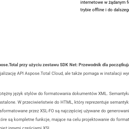
internetowe w żądanym f
trybie offline i do dalsze
ose.Total przy użyciu zestawu SDK Net: Przewodnik dla początku
cjalizację API Aspose.Total Cloud, ale także pomaga w instalacji w
otężny język stylów do formatowania dokumentów XML. Semantyka o
ustalone. W przeciwieństwie do HTML, który reprezentuje semantyk
ormatowane przez XSL-FO są najczęściej używane do generowania 
które są kompletne funkcje, mające na celu projektowanie do for
nież innymi częściami XSL.