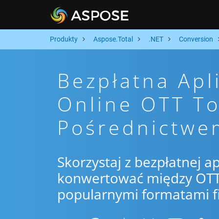
Produkty
Aspose.Total
.NET
Conversion
Bezpłatna Apl
Online OTT T
Pośrednictwe
Skorzystaj z bezpłatnej ap
konwertować między OTT 
popularnymi formatami f