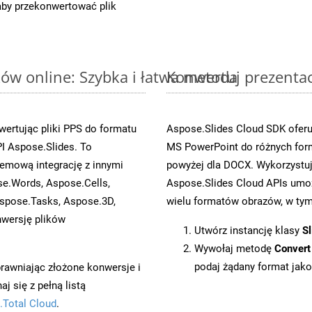
 aby przekonwertować plik
ów online: Szybka i łatwa metoda
Konwertuj prezenta
ertując pliki PPS do formatu
Aspose.Slides Cloud SDK oferu
 Aspose.Slides. To
MS PowerPoint do różnych for
emową integrację z innymi
powyżej dla DOCX. Wykorzystu
se.Words, Aspose.Cells,
Aspose.Slides Cloud APIs umoż
spose.Tasks, Aspose.3D,
wielu formatów obrazów, w tym 
wersję plików
Utwórz instancję klasy
Sl
Wywołaj metodę
Convert
podaj żądany format jako
prawniając złożone konwersje i
 się z pełną listą
.Total Cloud
.