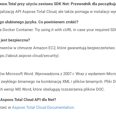
ose.Total przy użyciu zestawu SDK Net: Przewodnik dla początku
cjalizację API Aspose.Total Cloud, ale także pomaga w instalacji w
go ulubionego języka. Co powinienem zrobić?
a Docker Container. Try using it with cURL in case your required SDK
jest bezpieczna?
rwerów w chmurze Amazon EC2, które gwarantują bezpieczeństwo i 
ps://about.aspose.cloud/security).
w Microsoft Word. Wprowadzona z 2007 r. Wraz z wydaniem Micros
 zwykłego binarnego na kombinację XML i plików binarnych. Plik
ch wersji MS Word, które obsługują rozszerzenia plików DOC.
 Aspose.Total Cloud API dla Net?
jrzeć w
Aspose.Total Cloud Documentation
.