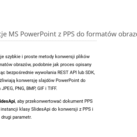
cje MS PowerPoint z PPS do formatów obraz
je szybkie i proste metody konwersji plików
matów obrazów, podobnie jak proces opisany
jąc bezpośrednie wywołania REST API lub SDK,
liwiają konwersję slajdów PowerPoint do
JPEG, PNG, BMP, GIF i TIFF.
idesApi
, aby przekonwertować dokument PPS
instancji klasy SlidesApi do konwersji z PPS i
 drugi parametr.