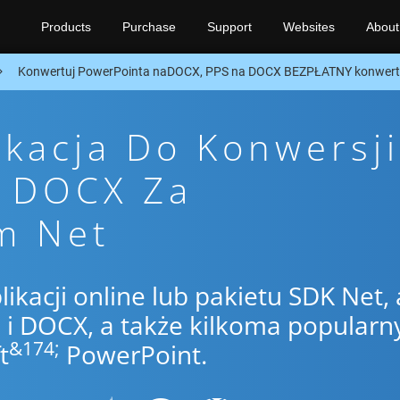
Products
Purchase
Support
Websites
About
Konwertuj PowerPointa naDOCX, PPS na DOCX BEZPŁATNY konwerte
ikacja Do Konwersji
o DOCX Za
m Net
likacji online lub pakietu SDK Net,
i DOCX, a także kilkoma popularn
&174;
t
PowerPoint.