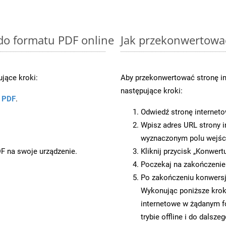
 do formatu PDF online
Jak przekonwertowa
jące kroki:
Aby przekonwertować stronę i
następujące kroki:
u PDF
.
Odwiedź stronę internet
Wpisz adres URL strony i
wyznaczonym polu wejś
DF na swoje urządzenie.
Kliknij przycisk „Konwert
Poczekaj na zakończenie
Po zakończeniu konwersji
Wykonując poniższe krok
internetowe w żądanym f
trybie offline i do dalsze