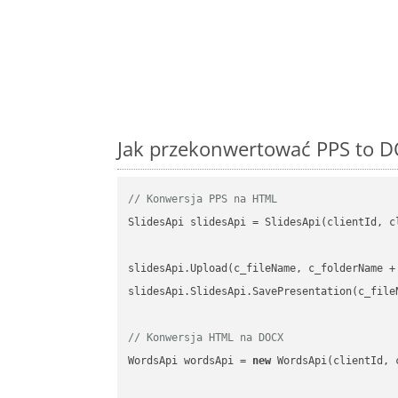
Jak przekonwertować PPS to D
// Konwersja PPS na HTML
SlidesApi slidesApi = SlidesApi(clientId, cl
slidesApi.Upload(c_fileName, c_folderName +
slidesApi.SlidesApi.SavePresentation(c_file
// Konwersja HTML na DOCX
WordsApi wordsApi = 
new
 WordsApi(clientId, 