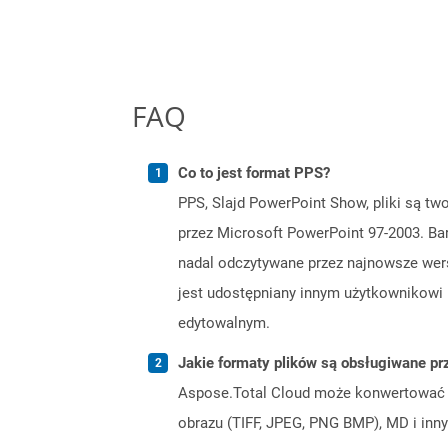
FAQ
Co to jest format PPS?
PPS, Slajd PowerPoint Show, pliki są tw
przez Microsoft PowerPoint 97-2003. Ba
nadal odczytywane przez najnowsze wers
jest udostępniany innym użytkownikowi i
edytowalnym.
Jakie formaty plików są obsługiwane pr
Aspose.Total Cloud może konwertować f
obrazu (TIFF, JPEG, PNG BMP), MD i inny