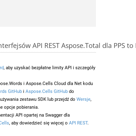
interfejsów API REST Aspose.Total dla PPS t
rd
, aby uzyskać bezpłatne limity API i szczegóły
ose.Words i Aspose.Cells Cloud dla Net kodu
rds GitHub
i
Aspose.Cells GitHub
do
/używania zestawu SDK lub przejdź do
Wersje
,
e opcje pobierania.
entacji API opartej na Swagger dla
Cells
, aby dowiedzieć się więcej o
API REST
.