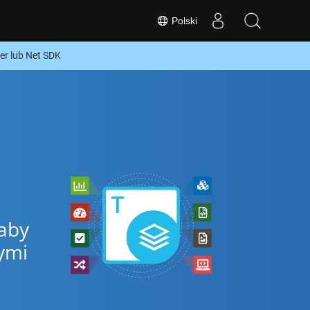
Polski
r lub Net SDK
 aby
ymi