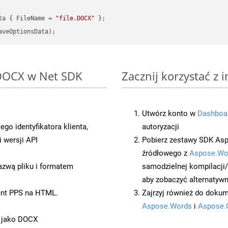
ta { FileName = 
"file.DOCX"
 DOCX w Net SDK
Zacznij korzystać z 
Utwórz konto w
Dashboa
o identyfikatora klienta,
autoryzacji
 wersji API
Pobierz zestawy SDK Asp
źródłowego z
Aspose.Wo
azwą pliku i formatem
samodzielnej kompilacji
aby zobaczyć alternatywn
ent PPS na HTML.
Zajrzyj również do dokum
Aspose.Words
i
Aspose.
t jako DOCX