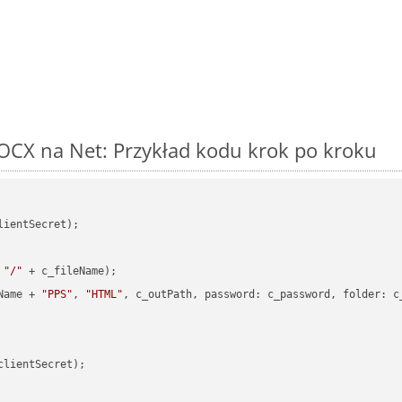
OCX na Net: Przykład kodu krok po kroku
ientSecret);

 
"/"
 + c_fileName);

Name + 
"PPS"
, 
"HTML"
, c_outPath, 
password
: c_password, 
folder
: c
clientSecret);
