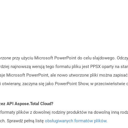
orzone przy użyciu Microsoft PowerPoint do celu slajdowego. Odczy
rdziej najnowszą wersją tego formatu pliku jest PPSX oparty na st
je Microsoft PowerPoint, ale nowo utworzone pliki można zapisać 
 otwierany, zaczyna się jako PowerPoint Show, w przeciwieństwie do
zez API Aspose.Total Cloud?
ormaty plików z dowolnej rodziny produktów na dowolną inną rodz
ch. Sprawdź pełną listę
obsługiwanych formatów plików
.