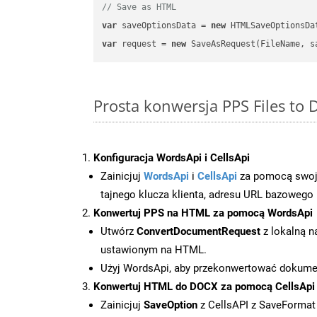
// Save as HTML
var
 saveOptionsData = 
new
 HTMLSaveOptionsDa
var
 request = 
new
Prosta konwersja PPS Files to
Konfiguracja WordsApi i CellsApi
Zainicjuj
WordsApi
i
CellsApi
za pomocą swojeg
tajnego klucza klienta, adresu URL bazowego i
Konwertuj PPS na HTML za pomocą WordsApi
Utwórz
ConvertDocumentRequest
z lokalną n
ustawionym na HTML.
Użyj WordsApi, aby przekonwertować dokum
Konwertuj HTML do DOCX za pomocą CellsApi
Zainicjuj
SaveOption
z CellsAPI z SaveForma