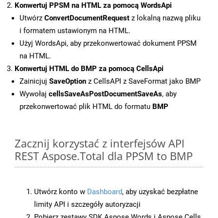
Konwertuj PPSM na HTML za pomocą WordsApi
Utwórz
ConvertDocumentRequest
z lokalną nazwą pliku
i formatem ustawionym na HTML.
Użyj WordsApi, aby przekonwertować dokument PPSM
na HTML.
Konwertuj HTML do BMP za pomocą CellsApi
Zainicjuj
SaveOption
z CellsAPI z SaveFormat jako BMP
Wywołaj
cellsSaveAsPostDocumentSaveAs
, aby
przekonwertować plik HTML do formatu
BMP
Zacznij korzystać z interfejsów API
REST Aspose.Total dla PPSM to BMP
Utwórz konto w
Dashboard
, aby uzyskać bezpłatne
limity API i szczegóły autoryzacji
Pobierz zestawy SDK Aspose.Words i Aspose.Cells