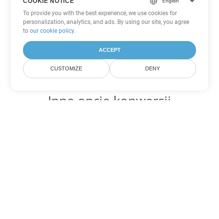
COOKIE NOTICE
To provide you with the best experience, we use cookies for
personalization, analytics, and ads. By using our site, you agree
to
our cookie policy
.
ACCEPT
CUSTOMIZE
DENY
Inne opcje konwersji
PowerPoint
Konwertuj PPSM na DOC
DOC:
Microsoft Word Binary Format
Konwertuj PPSM na DOT
DOT:
Microsoft Word Template Files
Konwertuj PPSM na DOCX