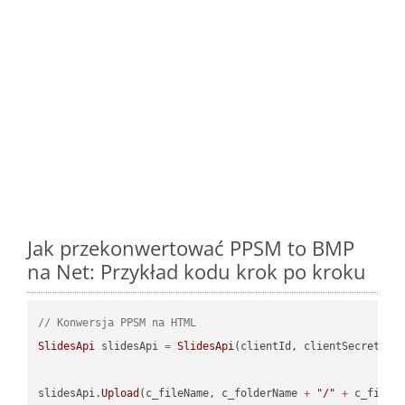
Jak przekonwertować PPSM to BMP
na Net: Przykład kodu krok po kroku
// Konwersja PPSM na HTML
SlidesApi
 slidesApi 
=
SlidesApi
(clientId, clientSecret);

slidesApi.
Upload
(c_fileName, c_folderName 
+
"/"
+
 c_fileNa