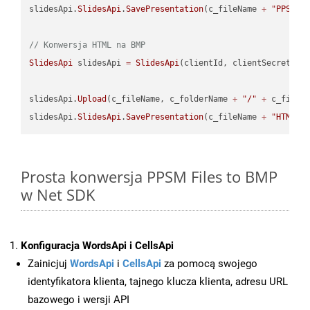
slidesApi.
SlidesApi
.
SavePresentation
(c_fileName 
+
"PPSM"
,
// Konwersja HTML na BMP
SlidesApi
 slidesApi 
=
SlidesApi
(clientId, clientSecret);

slidesApi.
Upload
(c_fileName, c_folderName 
+
"/"
+
 c_fileNa
slidesApi.
SlidesApi
.
SavePresentation
(c_fileName 
+
"HTML"
,
Prosta konwersja PPSM Files to BMP
w Net SDK
Konfiguracja WordsApi i CellsApi
Zainicjuj
WordsApi
i
CellsApi
za pomocą swojego
identyfikatora klienta, tajnego klucza klienta, adresu URL
bazowego i wersji API