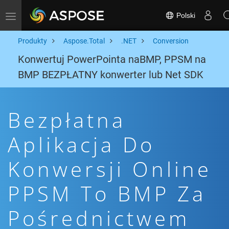
Polski
Toggle navigation
Produkty
Aspose.Total
.NET
Conversion
Konwertuj PowerPointa naBMP, PPSM na
BMP BEZPŁATNY konwerter lub Net SDK
Bezpłatna
Aplikacja Do
Konwersji Online
PPSM To BMP Za
Pośrednictwem