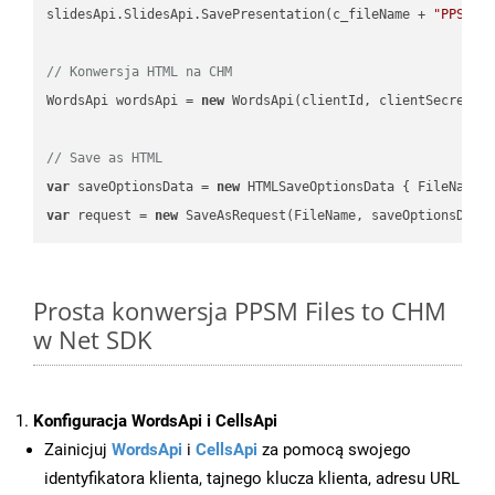
slidesApi.SlidesApi.SavePresentation(c_fileName + 
"PPSM"
,
// Konwersja HTML na CHM
WordsApi wordsApi = 
new
 WordsApi(clientId, clientSecret);

// Save as HTML
var
 saveOptionsData = 
new
 HTMLSaveOptionsData { FileName 
var
 request = 
new
Prosta konwersja PPSM Files to CHM
w Net SDK
Konfiguracja WordsApi i CellsApi
Zainicjuj
WordsApi
i
CellsApi
za pomocą swojego
identyfikatora klienta, tajnego klucza klienta, adresu URL