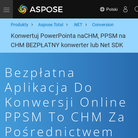
Polski
Toggle navigation
Produkty
Aspose.Total
.NET
Conversion
Konwertuj PowerPointa naCHM, PPSM na
CHM BEZPŁATNY konwerter lub Net SDK
Bezpłatna
Aplikacja Do
Konwersji Online
PPSM To CHM Za
Pośrednictwem