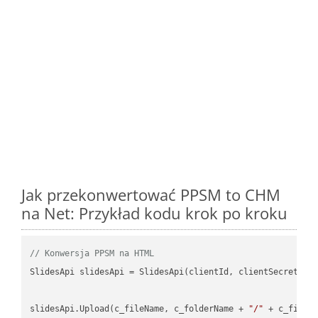
Jak przekonwertować PPSM to CHM
na Net: Przykład kodu krok po kroku
// Konwersja PPSM na HTML
SlidesApi slidesApi = SlidesApi(clientId, clientSecret);

slidesApi.Upload(c_fileName, c_folderName + 
"/"
 + c_fileNa