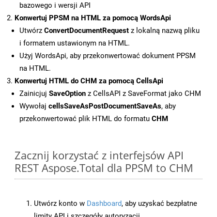
bazowego i wersji API
Konwertuj PPSM na HTML za pomocą WordsApi
Utwórz
ConvertDocumentRequest
z lokalną nazwą pliku
i formatem ustawionym na HTML.
Użyj WordsApi, aby przekonwertować dokument PPSM
na HTML.
Konwertuj HTML do CHM za pomocą CellsApi
Zainicjuj
SaveOption
z CellsAPI z SaveFormat jako CHM
Wywołaj
cellsSaveAsPostDocumentSaveAs
, aby
przekonwertować plik HTML do formatu
CHM
Zacznij korzystać z interfejsów API
REST Aspose.Total dla PPSM to CHM
Utwórz konto w
Dashboard
, aby uzyskać bezpłatne
limity API i szczegóły autoryzacji