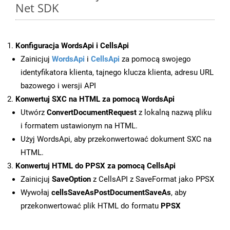
Net SDK
Konfiguracja WordsApi i CellsApi
Zainicjuj
WordsApi
i
CellsApi
za pomocą swojego
identyfikatora klienta, tajnego klucza klienta, adresu URL
bazowego i wersji API
Konwertuj SXC na HTML za pomocą WordsApi
Utwórz
ConvertDocumentRequest
z lokalną nazwą pliku
i formatem ustawionym na HTML.
Użyj WordsApi, aby przekonwertować dokument SXC na
HTML.
Konwertuj HTML do PPSX za pomocą CellsApi
Zainicjuj
SaveOption
z CellsAPI z SaveFormat jako PPSX
Wywołaj
cellsSaveAsPostDocumentSaveAs
, aby
przekonwertować plik HTML do formatu
PPSX