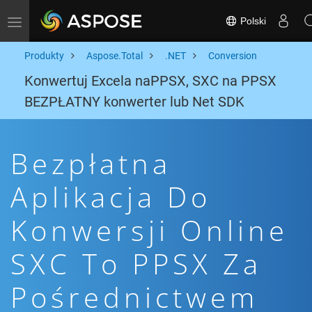
Polski
Toggle navigation
Produkty
Aspose.Total
.NET
Conversion
Konwertuj Excela naPPSX, SXC na PPSX
BEZPŁATNY konwerter lub Net SDK
Bezpłatna
Aplikacja Do
Konwersji Online
SXC To PPSX Za
Pośrednictwem