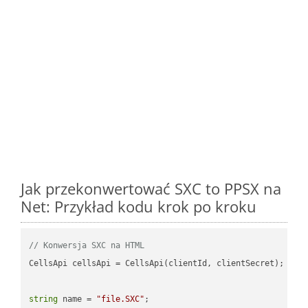
Jak przekonwertować SXC to PPSX na
Net: Przykład kodu krok po kroku
// Konwersja SXC na HTML
CellsApi cellsApi = CellsApi(clientId, clientSecret);

string
 name = 
"file.SXC"
;
