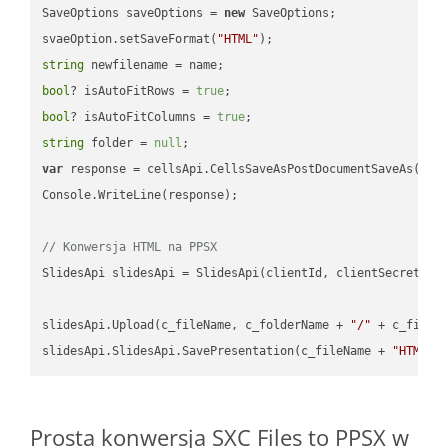
SaveOptions saveOptions = 
new
 SaveOptions;

svaeOption.setSaveFormat(
"HTML"
string
bool
? isAutoFitRows = 
true
bool
? isAutoFitColumns = 
true
string
 folder = 
null
var
 response = cellsApi.CellsSaveAsPostDocumentSaveAs(name
Console.WriteLine(response);

// Konwersja HTML na PPSX
SlidesApi slidesApi = SlidesApi(clientId, clientSecret);

slidesApi.Upload(c_fileName, c_folderName + 
"/"
 + c_fileNa
slidesApi.SlidesApi.SavePresentation(c_fileName + 
"HTML"
,
Prosta konwersja SXC Files to PPSX w