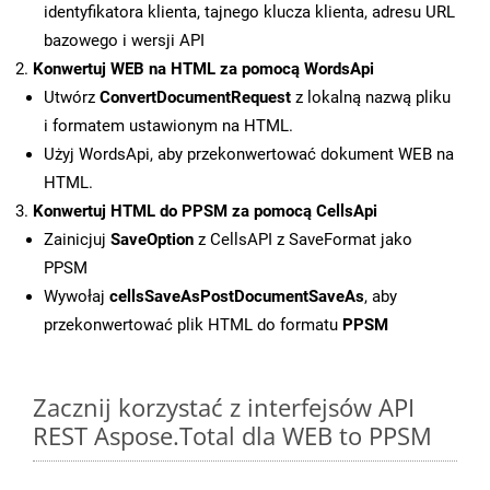
identyfikatora klienta, tajnego klucza klienta, adresu URL
bazowego i wersji API
Konwertuj WEB na HTML za pomocą WordsApi
Utwórz
ConvertDocumentRequest
z lokalną nazwą pliku
i formatem ustawionym na HTML.
Użyj WordsApi, aby przekonwertować dokument WEB na
HTML.
Konwertuj HTML do PPSM za pomocą CellsApi
Zainicjuj
SaveOption
z CellsAPI z SaveFormat jako
PPSM
Wywołaj
cellsSaveAsPostDocumentSaveAs
, aby
przekonwertować plik HTML do formatu
PPSM
Zacznij korzystać z interfejsów API
REST Aspose.Total dla WEB to PPSM