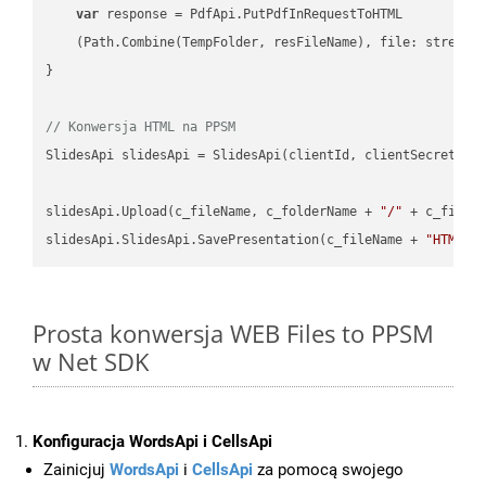
var
 response = PdfApi.PutPdfInRequestToHTML

    (Path.Combine(TempFolder, resFileName), file: stream);
}

// Konwersja HTML na PPSM
SlidesApi slidesApi = SlidesApi(clientId, clientSecret);

slidesApi.Upload(c_fileName, c_folderName + 
"/"
 + c_fileNa
slidesApi.SlidesApi.SavePresentation(c_fileName + 
"HTML"
,
Prosta konwersja WEB Files to PPSM
w Net SDK
Konfiguracja WordsApi i CellsApi
Zainicjuj
WordsApi
i
CellsApi
za pomocą swojego