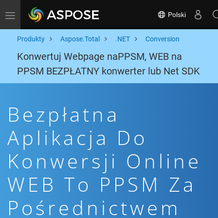
Polski
Toggle navigation
Produkty
Aspose.Total
.NET
Conversion
Konwertuj Webpage naPPSM, WEB na
PPSM BEZPŁATNY konwerter lub Net SDK
Bezpłatna
Aplikacja Do
Konwersji Online
WEB To PPSM Za
Pośrednictwem