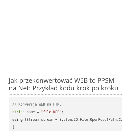
Jak przekonwertować WEB to PPSM
na Net: Przykład kodu krok po kroku
// Konwersja WEB na HTML
string
 name = 
"file.WEB"
using
 (Stream stream = System.IO.File.OpenRead(Path.Combin
{
