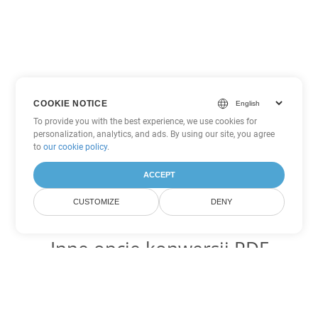
COOKIE NOTICE
To provide you with the best experience, we use cookies for
personalization, analytics, and ads. By using our site, you agree
to
our cookie policy
.
ACCEPT
CUSTOMIZE
DENY
Inne opcje konwersji PDF
Konwertuj WEB na DOC
DOC:
Microsoft Word Binary Format