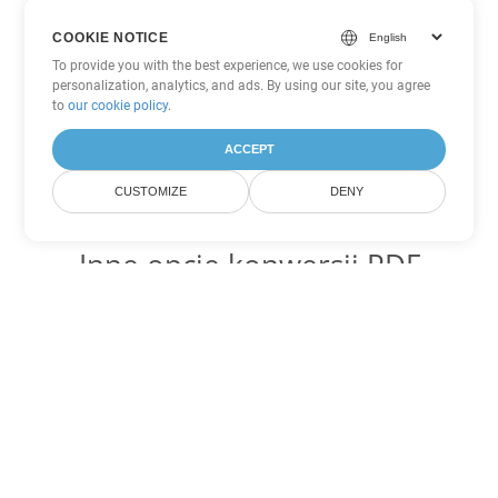
COOKIE NOTICE
To provide you with the best experience, we use cookies for
personalization, analytics, and ads. By using our site, you agree
to
our cookie policy
.
ACCEPT
CUSTOMIZE
DENY
Inne opcje konwersji PDF
Konwertuj WEB na DOC
DOC:
Microsoft Word Binary Format
Konwertuj WEB na DOT
DOT:
Microsoft Word Template Files
Konwertuj WEB na DOCX