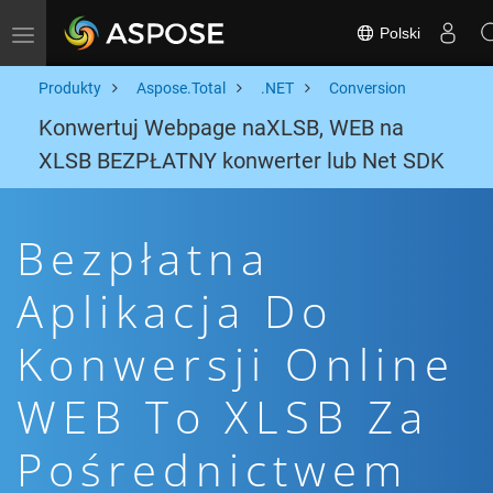
Polski
Toggle navigation
Produkty
Aspose.Total
.NET
Conversion
Konwertuj Webpage naXLSB, WEB na
XLSB BEZPŁATNY konwerter lub Net SDK
Bezpłatna
Aplikacja Do
Konwersji Online
WEB To XLSB Za
Pośrednictwem