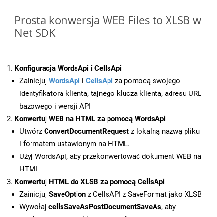
Prosta konwersja WEB Files to XLSB w
Net SDK
Konfiguracja WordsApi i CellsApi
Zainicjuj
WordsApi
i
CellsApi
za pomocą swojego
identyfikatora klienta, tajnego klucza klienta, adresu URL
bazowego i wersji API
Konwertuj WEB na HTML za pomocą WordsApi
Utwórz
ConvertDocumentRequest
z lokalną nazwą pliku
i formatem ustawionym na HTML.
Użyj WordsApi, aby przekonwertować dokument WEB na
HTML.
Konwertuj HTML do XLSB za pomocą CellsApi
Zainicjuj
SaveOption
z CellsAPI z SaveFormat jako XLSB
Wywołaj
cellsSaveAsPostDocumentSaveAs
, aby