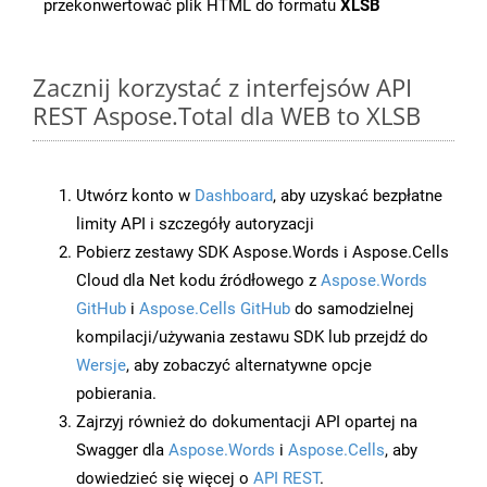
przekonwertować plik HTML do formatu
XLSB
Zacznij korzystać z interfejsów API
REST Aspose.Total dla WEB to XLSB
Utwórz konto w
Dashboard
, aby uzyskać bezpłatne
limity API i szczegóły autoryzacji
Pobierz zestawy SDK Aspose.Words i Aspose.Cells
Cloud dla Net kodu źródłowego z
Aspose.Words
GitHub
i
Aspose.Cells GitHub
do samodzielnej
kompilacji/używania zestawu SDK lub przejdź do
Wersje
, aby zobaczyć alternatywne opcje
pobierania.
Zajrzyj również do dokumentacji API opartej na
Swagger dla
Aspose.Words
i
Aspose.Cells
, aby
dowiedzieć się więcej o
API REST
.