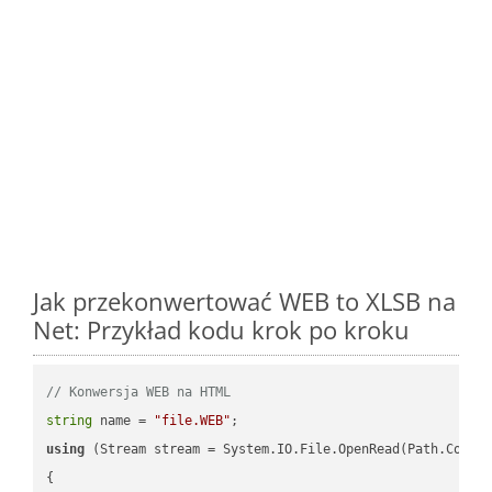
Jak przekonwertować WEB to XLSB na
Net: Przykład kodu krok po kroku
// Konwersja WEB na HTML
string
 name = 
"file.WEB"
using
 (Stream stream = System.IO.File.OpenRead(Path.Combin
{
