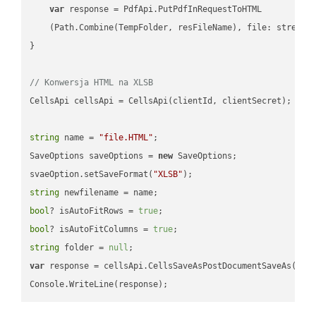
var
 response = PdfApi.PutPdfInRequestToHTML

    (Path.Combine(TempFolder, resFileName), file: stream);
}

// Konwersja HTML na XLSB
CellsApi cellsApi = CellsApi(clientId, clientSecret);

string
 name = 
"file.HTML"
;

SaveOptions saveOptions = 
new
 SaveOptions;

svaeOption.setSaveFormat(
"XLSB"
string
bool
? isAutoFitRows = 
true
bool
? isAutoFitColumns = 
true
string
 folder = 
null
var
 response = cellsApi.CellsSaveAsPostDocumentSaveAs(name