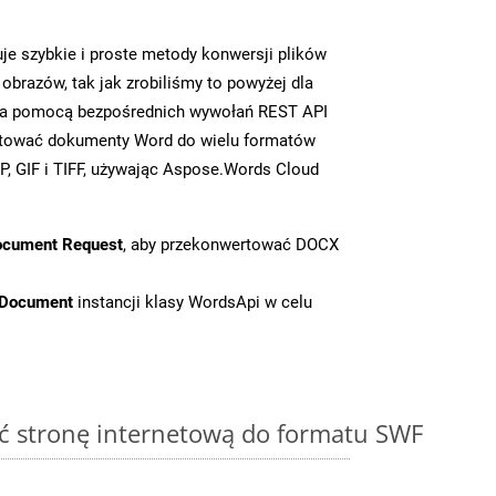
e szybkie i proste metody konwersji plików
brazów, tak jak zrobiliśmy to powyżej dla
y za pomocą bezpośrednich wywołań REST API
rtować dokumenty Word do wielu formatów
, GIF i TIFF, używając Aspose.Words Cloud
ocument Request
, aby przekonwertować DOCX
tDocument
instancji klasy WordsApi w celu
ć stronę internetową do formatu SWF