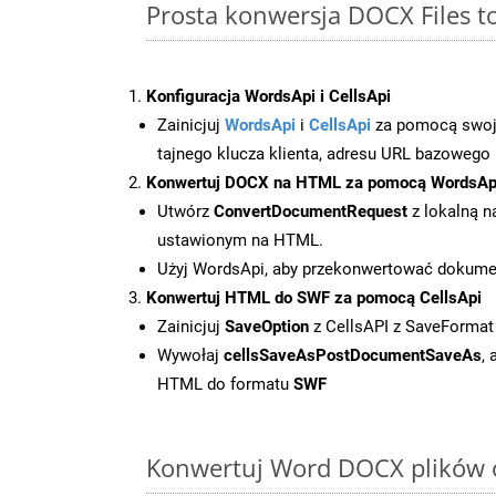
Prosta konwersja DOCX Files 
Konfiguracja WordsApi i CellsApi
Zainicjuj
WordsApi
i
CellsApi
za pomocą swojeg
tajnego klucza klienta, adresu URL bazowego i
Konwertuj DOCX na HTML za pomocą WordsAp
Utwórz
ConvertDocumentRequest
z lokalną n
ustawionym na HTML.
Użyj WordsApi, aby przekonwertować dokum
Konwertuj HTML do SWF za pomocą CellsApi
Zainicjuj
SaveOption
z CellsAPI z SaveFormat
Wywołaj
cellsSaveAsPostDocumentSaveAs
,
HTML do formatu
SWF
Konwertuj Word DOCX plików o