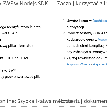
to SWF w Nodejs SDK
Zacznij korzystać z 
Utwórz konto w
Dashboa
o identyfikatora klienta,
autoryzacji
 wersji API
Pobierz zestawy SDK Asp
i
kodu źródłowego z
Aspos
azwą pliku i formatem
samodzielnej kompilacji
aby zobaczyć alternatywn
ent DOCX na HTML.
Zajrzyj również do dokum
Aspose.Words
i
Aspose.
 jako SWF
 aby przekonwertować plik
nline: Szybka i łatwa metoda
Konwertuj dokument