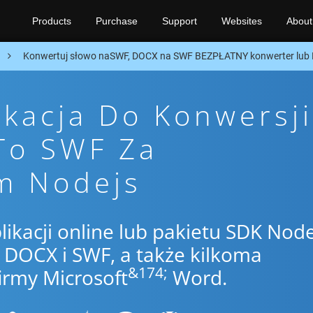
Products
Purchase
Support
Websites
About
n
Konwertuj słowo naSWF, DOCX na SWF BEZPŁATNY konwerter lub 
ikacja Do Konwersji
To SWF Za
m Nodejs
likacji online lub pakietu SDK Node
DOCX i SWF, a także kilkoma
&174;
irmy Microsoft
Word.