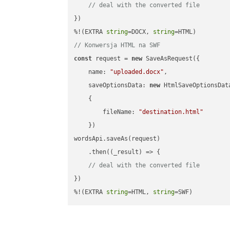
// deal with the converted file
})

%!(EXTRA 
string
=DOCX, 
string
// Konwersja HTML na SWF
const
 request = 
new
 SaveAsRequest({

name
: 
"uploaded.docx"
,

saveOptionsData
: 
new
 HtmlSaveOptionsData
    {

fileName
: 
"destination.html"
    })

wordsApi.saveAs(request)

    .then(
(
_result
) =>
 {

// deal with the converted file
})

%!(EXTRA 
string
=HTML, 
string
=SWF)