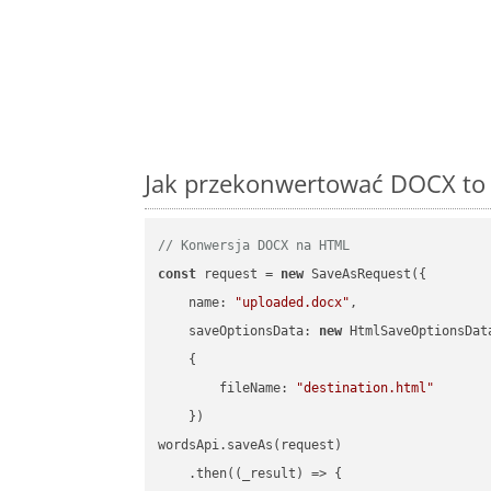
Jak przekonwertować DOCX to 
// Konwersja DOCX na HTML
const
 request = 
new
 SaveAsRequest({

name
: 
"uploaded.docx"
,

saveOptionsData
: 
new
 HtmlSaveOptionsData
    {

fileName
: 
"destination.html"
    })

wordsApi.saveAs(request)

    .then(
(
_result
) =>
 {
