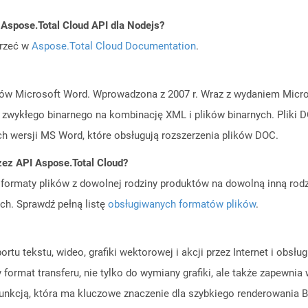
 Aspose.Total Cloud API dla Nodejs?
jrzeć w
Aspose.Total Cloud Documentation
.
w Microsoft Word. Wprowadzona z 2007 r. Wraz z wydaniem Micros
 zwykłego binarnego na kombinację XML i plików binarnych. Plik
ch wersji MS Word, które obsługują rozszerzenia plików DOC.
zez API Aspose.Total Cloud?
ormaty plików z dowolnej rodziny produktów na dowolną inną rodz
ch. Sprawdź pełną listę
obsługiwanych formatów plików
.
tu tekstu, wideo, grafiki wektorowej i akcji przez Internet i obsłu
format transferu, nie tylko do wymiany grafiki, ale także zapewnia 
 funkcją, która ma kluczowe znaczenie dla szybkiego renderowania Bi