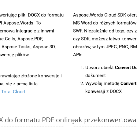
ertując pliki DOCX do formatu
Aspose.Words Cloud SDK oferuj
I Aspose.Words. To
MS Word do różnych formatów o
emową integrację z innymi
SWF. Niezależnie od tego, cz
se.Cells, Aspose.PDF,
czy SDK, możesz łatwo konwe
, Aspose.Tasks, Aspose.3D,
obrazów, w tym JPEG, PNG, BMP
wersję plików
APIs.
Utwórz obiekt
Convert D
dokument
prawniając złożone konwersje i
Wywołaj metodę
Conver
 się z pełną listą
konwersji z DOCX
.Total Cloud
.
X do formatu PDF online
Jak przekonwertowa