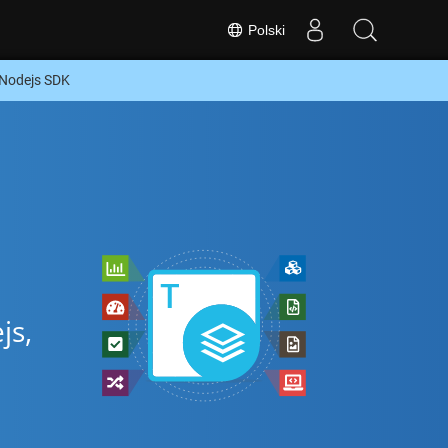
Polski
Nodejs SDK
js,