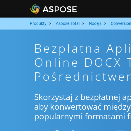
Produkty
Aspose.Total
Nodejs
Conversio
Bezpłatna Apl
Online DOCX 
Pośrednictwe
Skorzystaj z bezpłatnej ap
aby konwertować między 
popularnymi formatami f