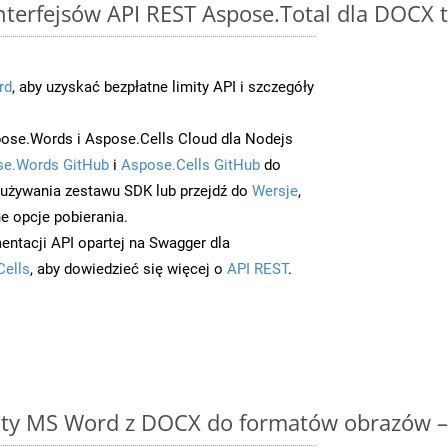
interfejsów API REST Aspose.Total dla DOCX 
rd
, aby uzyskać bezpłatne limity API i szczegóły
ose.Words i Aspose.Cells Cloud dla Nodejs
e.Words GitHub
i
Aspose.Cells GitHub
do
/używania zestawu SDK lub przejdź do
Wersje
,
e opcje pobierania.
entacji API opartej na Swagger dla
Cells
, aby dowiedzieć się więcej o
API REST
.
y MS Word z DOCX do formatów obrazów – 