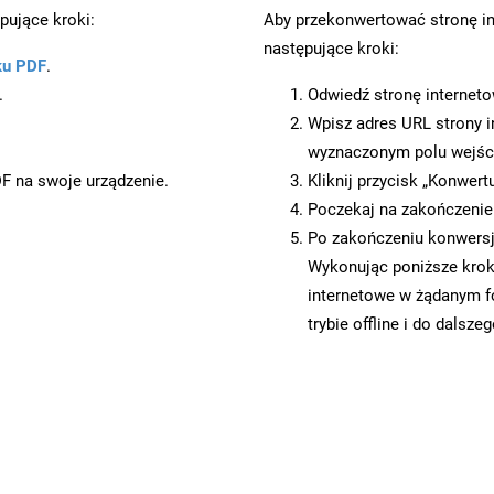
pujące kroki:
Aby przekonwertować stronę i
następujące kroki:
ku PDF
.
.
Odwiedź stronę internet
Wpisz adres URL strony i
wyznaczonym polu wejś
DF na swoje urządzenie.
Kliknij przycisk „Konwert
Poczekaj na zakończenie
Po zakończeniu konwersji
Wykonując poniższe krok
internetowe w żądanym f
trybie offline i do dalsze