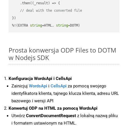
    .then(
(
_result
) =>
 {

// deal with the converted file
})

%!(EXTRA 
string
=HTML, 
string
=DOTM)
Prosta konwersja ODP Files to DOTM
w Nodejs SDK
Konfiguracja WordsApi i CellsApi
Zainicjuj
WordsApi
i
CellsApi
za pomocą swojego
identyfikatora klienta, tajnego klucza klienta, adresu URL
bazowego i wersji API
Konwertuj ODP na HTML za pomocą WordsApi
Utwórz
ConvertDocumentRequest
z lokalną nazwą pliku
i formatem ustawionym na HTML.