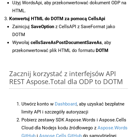
Użyj WordsApi, aby przekonwertować dokument ODP na
HTML.
Konwertuj HTML do DOTM za pomocą CellsApi
Zainicjuj
SaveOption
z CellsAPI z SaveFormat jako
DOTM
Wywołaj
cellsSaveAsPostDocumentSaveAs
, aby
przekonwertować plik HTML do formatu
DOTM
Zacznij korzystać z interfejsów API
REST Aspose.Total dla ODP to DOTM
Utwórz konto w
Dashboard
, aby uzyskać bezpłatne
limity API i szczegóły autoryzacji
Pobierz zestawy SDK Aspose.Words i Aspose.Cells
Cloud dla Nodejs kodu źródłowego z
Aspose.Words
GitHub
i
Aspose.Cells GitHub
do samodzielnej