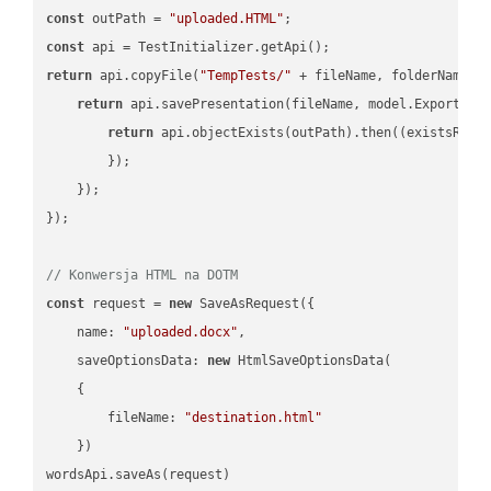
const
 outPath = 
"uploaded.HTML"
const
return
 api.copyFile(
"TempTests/"
 + fileName, folderName +
return
 api.savePresentation(fileName, model.ExportFor
return
 api.objectExists(outPath).then(
(
existsResu
        });

    });

});

// Konwersja HTML na DOTM
const
 request = 
new
 SaveAsRequest({

name
: 
"uploaded.docx"
,

saveOptionsData
: 
new
 HtmlSaveOptionsData(

    {

fileName
: 
"destination.html"
    })

wordsApi.saveAs(request)
