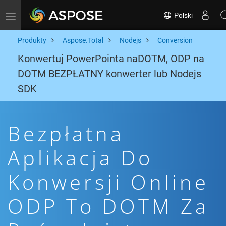
Polski
Toggle navigation
Produkty
Aspose.Total
Nodejs
Conversion
Konwertuj PowerPointa naDOTM, ODP na
DOTM BEZPŁATNY konwerter lub Nodejs
SDK
Bezpłatna
Aplikacja Do
Konwersji Online
ODP To DOTM Za