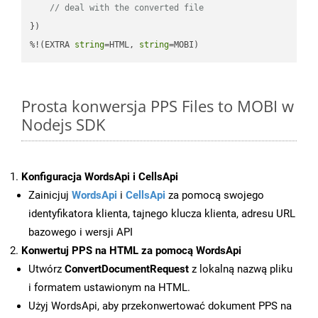
// deal with the converted file
})

%!(EXTRA 
string
=HTML, 
string
=MOBI)
Prosta konwersja PPS Files to MOBI w
Nodejs SDK
Konfiguracja WordsApi i CellsApi
Zainicjuj
WordsApi
i
CellsApi
za pomocą swojego
identyfikatora klienta, tajnego klucza klienta, adresu URL
bazowego i wersji API
Konwertuj PPS na HTML za pomocą WordsApi
Utwórz
ConvertDocumentRequest
z lokalną nazwą pliku
i formatem ustawionym na HTML.
Użyj WordsApi, aby przekonwertować dokument PPS na