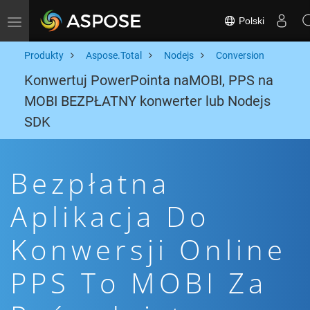
Polski
Toggle navigation
Produkty
Aspose.Total
Nodejs
Conversion
Konwertuj PowerPointa naMOBI, PPS na
MOBI BEZPŁATNY konwerter lub Nodejs
SDK
Bezpłatna
Aplikacja Do
Konwersji Online
PPS To MOBI Za