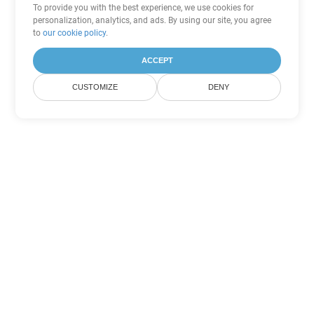
To provide you with the best experience, we use cookies for
personalization, analytics, and ads. By using our site, you agree
to
our cookie policy
.
ACCEPT
CUSTOMIZE
DENY
Inne opcje konwersji
PowerPoint
Konwertuj PPS na DOC
DOC:
Microsoft Word Binary Format
Konwertuj PPS na DOT
DOT:
Microsoft Word Template Files