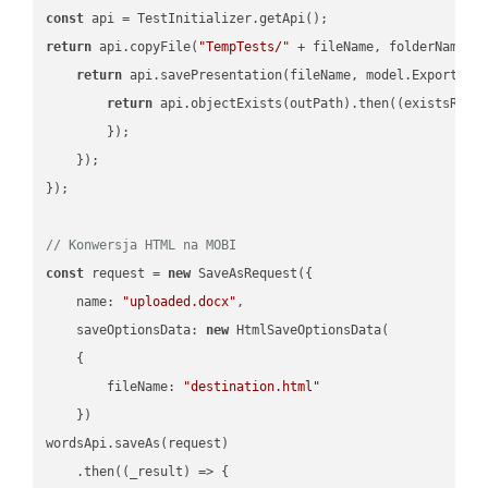
const
return
 api.copyFile(
"TempTests/"
 + fileName, folderName +
return
 api.savePresentation(fileName, model.ExportFor
return
 api.objectExists(outPath).then(
(
existsResu
        });

    });

});

// Konwersja HTML na MOBI
const
 request = 
new
 SaveAsRequest({

name
: 
"uploaded.docx"
,

saveOptionsData
: 
new
 HtmlSaveOptionsData(

    {

fileName
: 
"destination.html"
    })

wordsApi.saveAs(request)

    .then(
(
_result
) =>
 {
