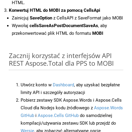
HTML.
Konwertuj HTML do MOBI za pomocą CellsApi
Zainicjuj
SaveOption
z CellsAPI z SaveFormat jako MOBI
Wywołaj
cellsSaveAsPostDocumentSaveAs
, aby
przekonwertować plik HTML do formatu
MOBI
Zacznij korzystać z interfejsów API
REST Aspose.Total dla PPS to MOBI
Utwórz konto w
Dashboard
, aby uzyskać bezpłatne
limity API i szczegóły autoryzacji
Pobierz zestawy SDK Aspose.Words i Aspose.Cells
Cloud dla Nodejs kodu źródłowego z
Aspose.Words
GitHub
i
Aspose.Cells GitHub
do samodzielnej
kompilacji/używania zestawu SDK lub przejdź do
Wersje
, aby zobaczyć alternatywne opcje