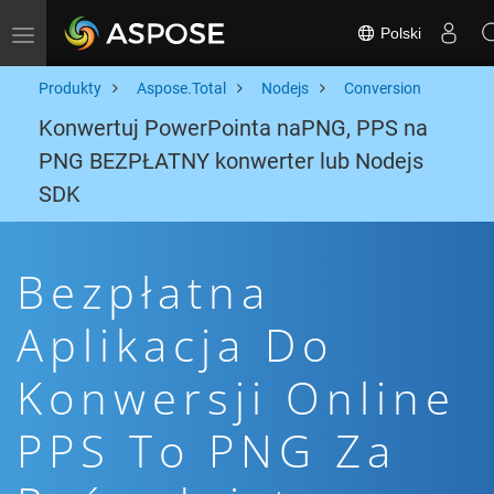
Polski
Toggle navigation
Produkty
Aspose.Total
Nodejs
Conversion
Konwertuj PowerPointa naPNG, PPS na
PNG BEZPŁATNY konwerter lub Nodejs
SDK
Bezpłatna
Aplikacja Do
Konwersji Online
PPS To PNG Za