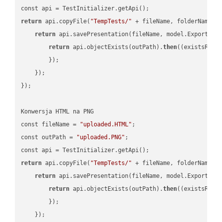
return
 api.copyFile(
"TempTests/"
 + fileName, folderName +
return
 api.savePresentation(fileName, model.ExportFor
return
 api.objectExists(outPath).
then
(
(existsResu
        });

    });

});

Konwersja HTML na PNG

const fileName = 
"uploaded.HTML"
;

const outPath = 
"uploaded.PNG"
;

return
 api.copyFile(
"TempTests/"
 + fileName, folderName +
return
 api.savePresentation(fileName, model.ExportFor
return
 api.objectExists(outPath).
then
(
(existsResu
        });

    });
