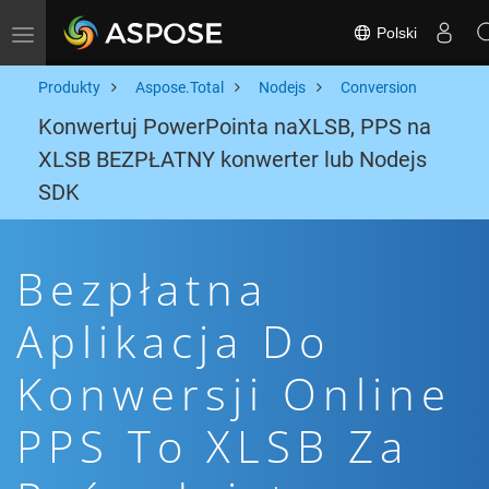
Polski
Toggle navigation
Produkty
Aspose.Total
Nodejs
Conversion
Konwertuj PowerPointa naXLSB, PPS na
XLSB BEZPŁATNY konwerter lub Nodejs
SDK
Bezpłatna
Aplikacja Do
Konwersji Online
PPS To XLSB Za