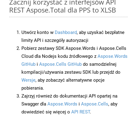
Zacznij korzystać z interfejsów API
REST Aspose.Total dla PPS to XLSB
Utwórz konto w
Dashboard
, aby uzyskać bezpłatne
limity API i szczegóły autoryzacji
Pobierz zestawy SDK Aspose.Words i Aspose.Cells
Cloud dla Nodejs kodu źródłowego z
Aspose.Words
GitHub
i
Aspose.Cells GitHub
do samodzielnej
kompilacji/używania zestawu SDK lub przejdź do
Wersje
, aby zobaczyć alternatywne opcje
pobierania.
Zajrzyj również do dokumentacji API opartej na
Swagger dla
Aspose.Words
i
Aspose.Cells
, aby
dowiedzieć się więcej o
API REST
.