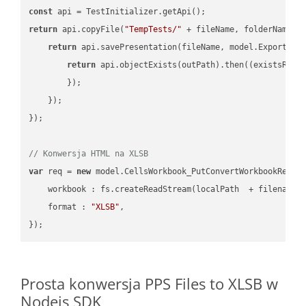
const
return
 api.copyFile(
"TempTests/"
 + fileName, folderName +
return
 api.savePresentation(fileName, model.ExportFor
return
 api.objectExists(outPath).then(
(
existsResu
        });

    });

});

// Konwersja HTML na XLSB
var
 req = 
new
 model.CellsWorkbook_PutConvertWorkbookReques
workbook
 : fs.createReadStream(localPath  + filename 
format
 : 
"XLSB"
,

Prosta konwersja PPS Files to XLSB w
Nodejs SDK