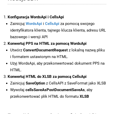
Konfiguracja WordsApi i CellsApi
Zainicjuj
WordsApi
i
CellsApi
za pomocą swojego
identyfikatora klienta, tajnego klucza klienta, adresu URL
bazowego i wersji API
Konwertuj PPS na HTML za pomocą WordsApi
Utwórz
ConvertDocumentRequest
z lokalną nazwą pliku
i formatem ustawionym na HTML.
Użyj WordsApi, aby przekonwertować dokument PPS na
HTML.
Konwertuj HTML do XLSB za pomocą CellsApi
Zainicjuj
SaveOption
z CellsAPI z SaveFormat jako XLSB
Wywołaj
cellsSaveAsPostDocumentSaveAs
, aby
przekonwertować plik HTML do formatu
XLSB