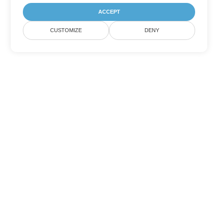
ACCEPT
CUSTOMIZE
DENY
Inne opcje konwersji
PowerPoint
Konwertuj PPS na DOC
DOC:
Microsoft Word Binary Format
Konwertuj PPS na DOT
DOT:
Microsoft Word Template Files
Konwertuj PPS na DOCX
DOCX:
Office 2007+ Word Document