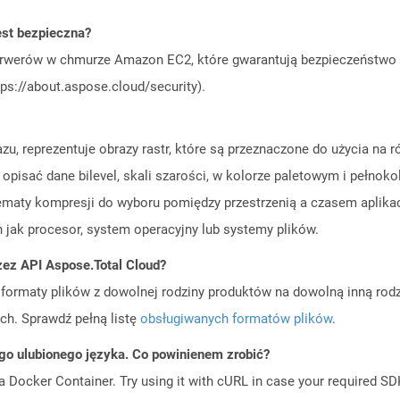
est bezpieczna?
rwerów w chmurze Amazon EC2, które gwarantują bezpieczeństwo i 
ps://about.aspose.cloud/security).
azu, reprezentuje obrazy rastr, które są przeznaczone do użycia na 
 opisać dane bilevel, skali szarości, w kolorze paletowym i pełnok
hematy kompresji do wyboru pomiędzy przestrzenią a czasem aplikac
h jak procesor, system operacyjny lub systemy plików.
zez API Aspose.Total Cloud?
ormaty plików z dowolnej rodziny produktów na dowolną inną rodz
ch. Sprawdź pełną listę
obsługiwanych formatów plików
.
go ulubionego języka. Co powinienem zrobić?
a Docker Container. Try using it with cURL in case your required SDK