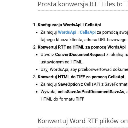
Prosta konwersja RTF Files to 
Konfiguracja WordsApi i CellsApi
Zainicjuj
WordsApi
i
CellsApi
za pomocą swojeg
tajnego klucza klienta, adresu URL bazowego i
Konwertuj RTF na HTML za pomocą WordsApi
Utwórz
ConvertDocumentRequest
z lokalną n
ustawionym na HTML.
Użyj WordsApi, aby przekonwertować dokum
Konwertuj HTML do TIFF za pomocą CellsApi
Zainicjuj
SaveOption
z CellsAPI z SaveFormat
Wywołaj
cellsSaveAsPostDocumentSaveAs
,
HTML do formatu
TIFF
Konwertuj Word RTF plików onl