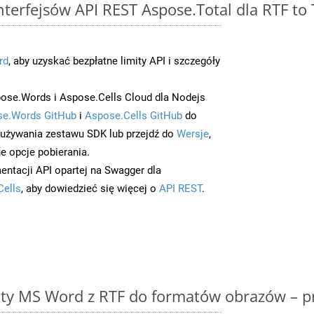
interfejsów API REST Aspose.Total dla RTF to 
rd
, aby uzyskać bezpłatne limity API i szczegóły
ose.Words i Aspose.Cells Cloud dla Nodejs
e.Words GitHub
i
Aspose.Cells GitHub
do
/używania zestawu SDK lub przejdź do
Wersje
,
e opcje pobierania.
entacji API opartej na Swagger dla
Cells
, aby dowiedzieć się więcej o
API REST
.
y MS Word z RTF do formatów obrazów – p