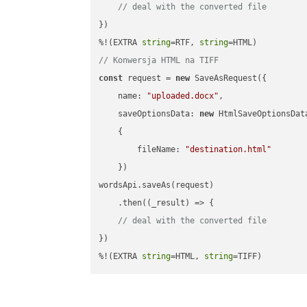
// deal with the converted file
})

%!(EXTRA 
string
=RTF, 
string
// Konwersja HTML na TIFF
const
 request = 
new
 SaveAsRequest({

name
: 
"uploaded.docx"
,

saveOptionsData
: 
new
 HtmlSaveOptionsData
    {

fileName
: 
"destination.html"
    })

wordsApi.saveAs(request)

    .then(
(
_result
) =>
 {

// deal with the converted file
})

%!(EXTRA 
string
=HTML, 
string
=TIFF)