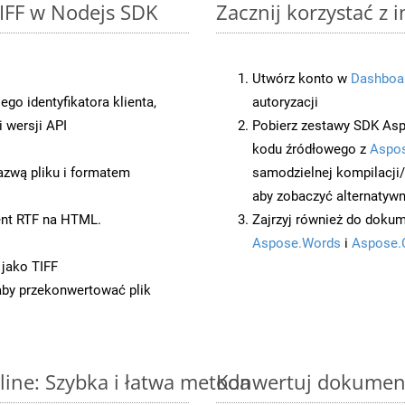
TIFF w Nodejs SDK
Zacznij korzystać z 
Utwórz konto w
Dashboa
o identyfikatora klienta,
autoryzacji
 wersji API
Pobierz zestawy SDK Asp
kodu źródłowego z
Aspos
azwą pliku i formatem
samodzielnej kompilacji
aby zobaczyć alternatywn
ent RTF na HTML.
Zajrzyj również do dokum
Aspose.Words
i
Aspose.
 jako TIFF
 aby przekonwertować plik
ine: Szybka i łatwa metoda
Konwertuj dokument