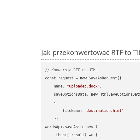
Jak przekonwertować RTF to TI
// Konwersja RTF na HTML
const
 request = 
new
 SaveAsRequest({

name
: 
"uploaded.docx"
,

saveOptionsData
: 
new
 HtmlSaveOptionsData
    {

fileName
: 
"destination.html"
    })

wordsApi.saveAs(request)

    .then(
(
_result
) =>
 {
