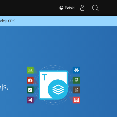
Polski
odejs SDK
js,