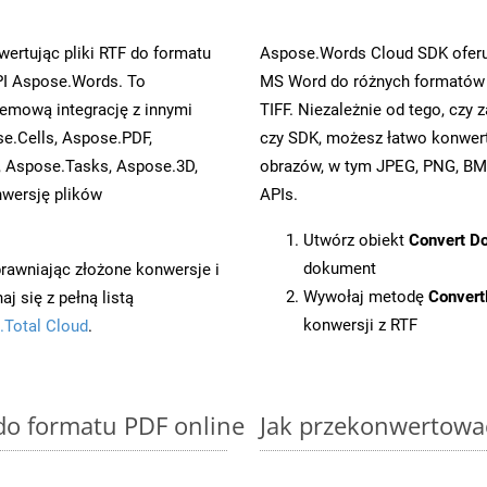
ertując pliki RTF do formatu
Aspose.Words Cloud SDK oferuj
I Aspose.Words. To
MS Word do różnych formatów o
emową integrację z innymi
TIFF. Niezależnie od tego, cz
se.Cells, Aspose.PDF,
czy SDK, możesz łatwo konwe
, Aspose.Tasks, Aspose.3D,
obrazów, w tym JPEG, PNG, BMP
wersję plików
APIs.
Utwórz obiekt
Convert D
dokument
prawniając złożone konwersje i
Wywołaj metodę
Conver
 się z pełną listą
konwersji z RTF
.Total Cloud
.
 do formatu PDF online
Jak przekonwertować