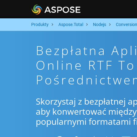
Produkty
Aspose.Total
Nodejs
Conversio
Bezpłatna Apl
Online RTF To
Pośrednictwe
Skorzystaj z bezpłatnej ap
aby konwertować między R
popularnymi formatami f