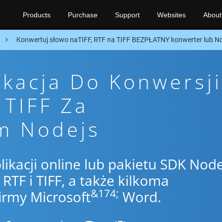
Products
Purchase
Support
Websites
About
n
Konwertuj słowo naTIFF, RTF na TIFF BEZPŁATNY konwerter lub N
ikacja Do Konwersji
 TIFF Za
m Nodejs
likacji online lub pakietu SDK Node
TF i TIFF, a także kilkoma
&174;
irmy Microsoft
Word.