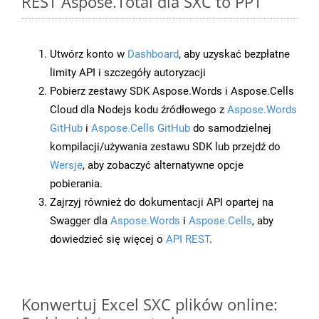
REST Aspose.Total dla SXC to PPT
Utwórz konto w
Dashboard
, aby uzyskać bezpłatne
limity API i szczegóły autoryzacji
Pobierz zestawy SDK Aspose.Words i Aspose.Cells
Cloud dla Nodejs kodu źródłowego z
Aspose.Words
GitHub
i
Aspose.Cells GitHub
do samodzielnej
kompilacji/używania zestawu SDK lub przejdź do
Wersje
, aby zobaczyć alternatywne opcje
pobierania.
Zajrzyj również do dokumentacji API opartej na
Swagger dla
Aspose.Words
i
Aspose.Cells
, aby
dowiedzieć się więcej o
API REST
.
Konwertuj Excel SXC plików online: