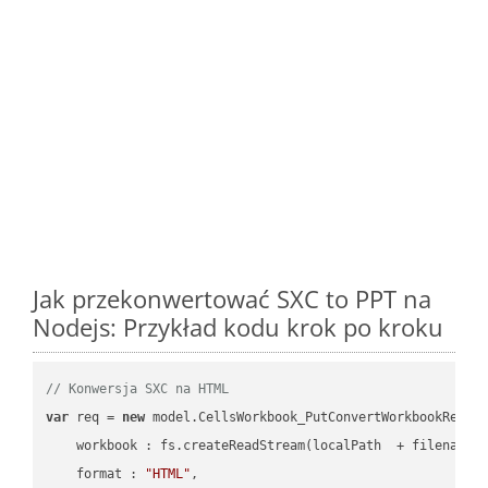
Jak przekonwertować SXC to PPT na
Nodejs: Przykład kodu krok po kroku
// Konwersja SXC na HTML
var
 req = 
new
 model.CellsWorkbook_PutConvertWorkbookReques
workbook
 : fs.createReadStream(localPath  + filename 
format
 : 
"HTML"
,
