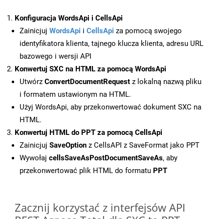
Konfiguracja WordsApi i CellsApi
Zainicjuj
WordsApi
i
CellsApi
za pomocą swojego
identyfikatora klienta, tajnego klucza klienta, adresu URL
bazowego i wersji API
Konwertuj SXC na HTML za pomocą WordsApi
Utwórz
ConvertDocumentRequest
z lokalną nazwą pliku
i formatem ustawionym na HTML.
Użyj WordsApi, aby przekonwertować dokument SXC na
HTML.
Konwertuj HTML do PPT za pomocą CellsApi
Zainicjuj
SaveOption
z CellsAPI z SaveFormat jako PPT
Wywołaj
cellsSaveAsPostDocumentSaveAs
, aby
przekonwertować plik HTML do formatu
PPT
Zacznij korzystać z interfejsów API