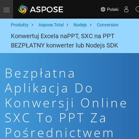
Polski
Toggle navigation
Produkty
Aspose.Total
Nodejs
Conversion
Konwertuj Excela naPPT, SXC na PPT
BEZPŁATNY konwerter lub Nodejs SDK
Bezpłatna
Aplikacja Do
Konwersji Online
SXC To PPT Za
Pośrednictwem