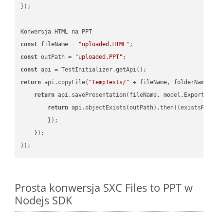
});

const
 fileName = 
"uploaded.HTML"
const
 outPath = 
"uploaded.PPT"
const
return
 api.copyFile(
"TempTests/"
 + fileName, folderName +
return
 api.savePresentation(fileName, model.ExportFor
return
 api.objectExists(outPath).then(
(
existsResu
        });

    });

Prosta konwersja SXC Files to PPT w
Nodejs SDK