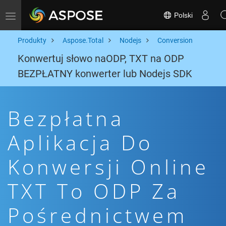
Polski
Toggle navigation
Produkty
Aspose.Total
Nodejs
Conversion
Konwertuj słowo naODP, TXT na ODP
BEZPŁATNY konwerter lub Nodejs SDK
Bezpłatna
Aplikacja Do
Konwersji Online
TXT To ODP Za
Pośrednictwem