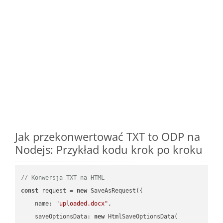
Jak przekonwertować TXT to ODP na
Nodejs: Przykład kodu krok po kroku
// Konwersja TXT na HTML
const
 request = 
new
 SaveAsRequest({

name
: 
"uploaded.docx"
,

saveOptionsData
: 
new
 HtmlSaveOptionsData(
