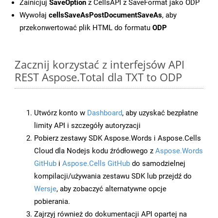
Zainicjuj
SaveOption
z CellsAPI z SaveFormat jako ODP
Wywołaj
cellsSaveAsPostDocumentSaveAs
, aby
przekonwertować plik HTML do formatu
ODP
Zacznij korzystać z interfejsów API
REST Aspose.Total dla TXT to ODP
Utwórz konto w
Dashboard
, aby uzyskać bezpłatne
limity API i szczegóły autoryzacji
Pobierz zestawy SDK Aspose.Words i Aspose.Cells
Cloud dla Nodejs kodu źródłowego z
Aspose.Words
GitHub
i
Aspose.Cells GitHub
do samodzielnej
kompilacji/używania zestawu SDK lub przejdź do
Wersje
, aby zobaczyć alternatywne opcje
pobierania.
Zajrzyj również do dokumentacji API opartej na