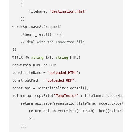
    {

fileName
: 
"destination.html"
    })

wordsApi.saveAs(request)

    .then(
(
_result
) =>
 {

// deal with the converted file
})

%!(EXTRA 
string
=TXT, 
string
=HTML)

const
 fileName = 
"uploaded.HTML"
const
 outPath = 
"uploaded.ODP"
const
return
 api.copyFile(
"TempTests/"
 + fileName, folderName +
return
 api.savePresentation(fileName, model.ExportFor
return
 api.objectExists(outPath).then(
(
existsResu
        });

    });
