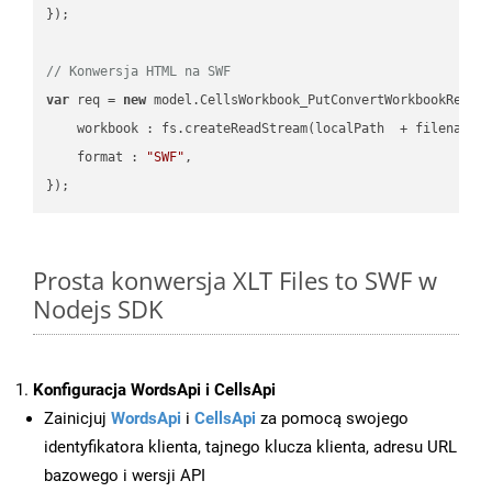
});

// Konwersja HTML na SWF
var
 req = 
new
 model.CellsWorkbook_PutConvertWorkbookReques
workbook
 : fs.createReadStream(localPath  + filename 
format
 : 
"SWF"
,

Prosta konwersja XLT Files to SWF w
Nodejs SDK
Konfiguracja WordsApi i CellsApi
Zainicjuj
WordsApi
i
CellsApi
za pomocą swojego
identyfikatora klienta, tajnego klucza klienta, adresu URL
bazowego i wersji API