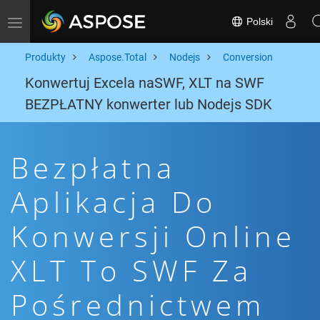
Polski
Toggle navigation
Produkty
Aspose.Total
Nodejs
Conversion
Konwertuj Excela naSWF, XLT na SWF
BEZPŁATNY konwerter lub Nodejs SDK
Bezpłatna
Aplikacja Do
Konwersji Online
XLT To SWF Za
Pośrednictwem