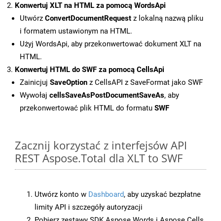
Konwertuj XLT na HTML za pomocą WordsApi
Utwórz
ConvertDocumentRequest
z lokalną nazwą pliku
i formatem ustawionym na HTML.
Użyj WordsApi, aby przekonwertować dokument XLT na
HTML.
Konwertuj HTML do SWF za pomocą CellsApi
Zainicjuj
SaveOption
z CellsAPI z SaveFormat jako SWF
Wywołaj
cellsSaveAsPostDocumentSaveAs
, aby
przekonwertować plik HTML do formatu
SWF
Zacznij korzystać z interfejsów API
REST Aspose.Total dla XLT to SWF
Utwórz konto w
Dashboard
, aby uzyskać bezpłatne
limity API i szczegóły autoryzacji
Pobierz zestawy SDK Aspose.Words i Aspose.Cells