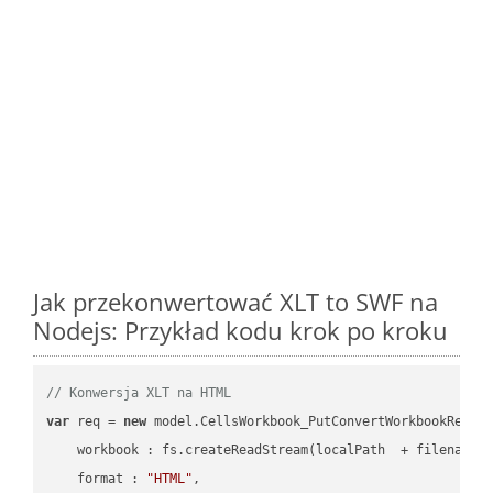
Jak przekonwertować XLT to SWF na
Nodejs: Przykład kodu krok po kroku
// Konwersja XLT na HTML
var
 req = 
new
 model.CellsWorkbook_PutConvertWorkbookReques
workbook
 : fs.createReadStream(localPath  + filename 
format
 : 
"HTML"
,
