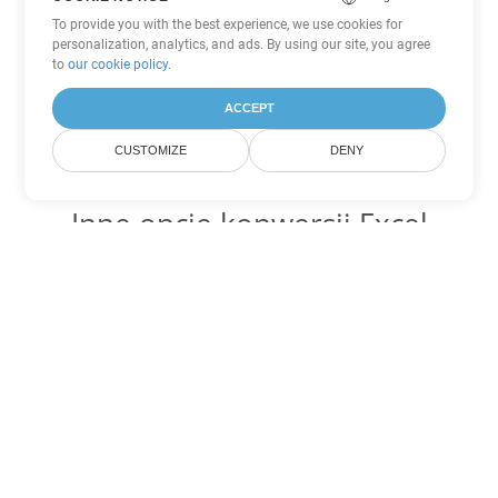
To provide you with the best experience, we use cookies for
personalization, analytics, and ads. By using our site, you agree
to
our cookie policy
.
ACCEPT
CUSTOMIZE
DENY
Inne opcje konwersji Excel
Konwertuj XLT na DOC
DOC:
Microsoft Word Binary Format
Konwertuj XLT na DOT
DOT:
Microsoft Word Template Files
Konwertuj XLT na DOCX
DOCX:
Office 2007+ Word Document